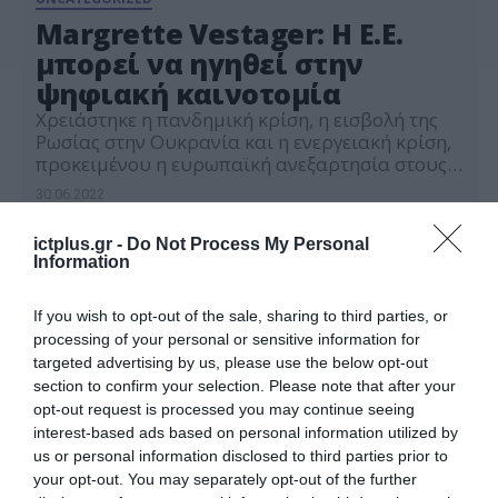
Margrette Vestager: Η Ε.Ε.
μπορεί να ηγηθεί στην
ψηφιακή καινοτομία
Χρειάστηκε η πανδημική κρίση, η εισβολή της
Ρωσίας στην Ουκρανία και η ενεργειακή κρίση,
προκειμένου η ευρωπαϊκή ανεξαρτησία στους
ημιαγωγούς και στα τεχνολογικά εξαρτήματα εν
30.06.2022
γένει να καταστεί βασικός στόχος στο πλαίσιο
της ενίσχυσης της αυτόνομης πορείας της
ictplus.gr -
Do Not Process My Personal
Κοινότητας σε ένα διεθνές περιβάλλον που
Information
μεταλλάσσεται ραγδαία, αναδεικνύοντας νέες
συνθήκες, ζητούμενα, συμμαχίες και
απαιτήσεις, όπως τόνισε […]
If you wish to opt-out of the sale, sharing to third parties, or
processing of your personal or sensitive information for
targeted advertising by us, please use the below opt-out
section to confirm your selection. Please note that after your
opt-out request is processed you may continue seeing
interest-based ads based on personal information utilized by
us or personal information disclosed to third parties prior to
your opt-out. You may separately opt-out of the further