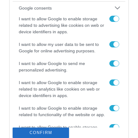
Το χρηματοδοτούμενο
Google consents
από την ΕΕ έργο “The
Gaming Police”
I want to allow Google to enable storage
ενισχύει την ασφάλεια
related to advertising like cookies on web or
31.07.2026
των παιδιών στο
device identifiers in apps.
διαδίκτυο
ΑΑΔΕ: Διευκρινίσεις
I want to allow my user data to be sent to
για τα πρόστιμα σε
Google for online advertising purposes.
παραβάσεις που
αφορούν τους ΦΗΜ
31.07.2026
I want to allow Google to send me
personalized advertising.
Σ. Καλαφάτης: «Η
Τεχνητή Νοημοσύνη
I want to allow Google to enable storage
δεν είναι απλώς μια
related to analytics like cookies on web or
νέα τεχνολογία, είναι
device identifiers in apps.
31.07.2026
μια νέα βιομηχανική
επανάσταση»
I want to allow Google to enable storage
Νέος οδηγός του ΕΚΤ
related to functionality of the website or app.
για τη χρηματοδότηση
των ελληνικών
I want to allow Google to enable storage
επιχειρήσεων στον
31.07.2026
CONFIRM
related to personalization.
χώρο της άμυνας