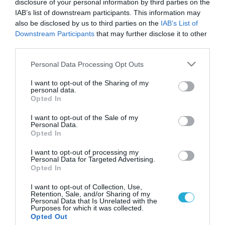
disclosure of your personal information by third parties on the
IAB’s list of downstream participants. This information may
also be disclosed by us to third parties on the
IAB’s List of
Downstream Participants
that may further disclose it to other
third parties.
Please note that this website/app uses one or more Google
Personal Data Processing Opt Outs
services and may gather and store information including but
not limited to your visit or usage behaviour. You may click to
I want to opt-out of the Sharing of my
personal data.
grant or deny consent to Google and its third-party tags to
Opted In
use your data for below specified purposes in below Google
consent section.
I want to opt-out of the Sale of my
Personal Data.
Opted In
I want to opt-out of processing my
Personal Data for Targeted Advertising.
Opted In
I want to opt-out of Collection, Use,
Retention, Sale, and/or Sharing of my
Personal Data that Is Unrelated with the
Purposes for which it was collected.
ΡΟΗ ΕΙΔΗΣΕΩΝ
Opted Out