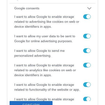
ΡΟΗ ΕΙΔΗΣΕΩΝ
Google consents
Το χρηματοδοτούμενο
από την ΕΕ έργο “The
I want to allow Google to enable storage
Gaming Police”
related to advertising like cookies on web or
ενισχύει την ασφάλεια
device identifiers in apps.
31.07.2026
των παιδιών στο
διαδίκτυο
I want to allow my user data to be sent to
ΑΑΔΕ: Διευκρινίσεις
Google for online advertising purposes.
για τα πρόστιμα σε
παραβάσεις που
I want to allow Google to send me
αφορούν τους ΦΗΜ
31.07.2026
personalized advertising.
Σ. Καλαφάτης: «Η
I want to allow Google to enable storage
Τεχνητή Νοημοσύνη
related to analytics like cookies on web or
δεν είναι απλώς μια
device identifiers in apps.
νέα τεχνολογία, είναι
31.07.2026
μια νέα βιομηχανική
I want to allow Google to enable storage
επανάσταση»
related to functionality of the website or app.
Νέος οδηγός του ΕΚΤ
για τη χρηματοδότηση
I want to allow Google to enable storage
των ελληνικών
related to personalization.