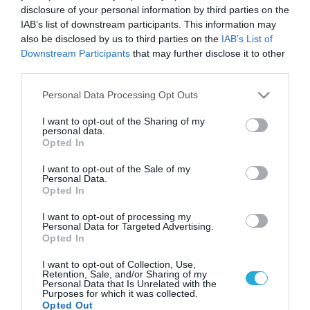
disclosure of your personal information by third parties on the
IAB’s list of downstream participants. This information may
also be disclosed by us to third parties on the
IAB’s List of
Downstream Participants
that may further disclose it to other
third parties.
Please note that this website/app uses one or more Google
Personal Data Processing Opt Outs
services and may gather and store information including but
not limited to your visit or usage behaviour. You may click to
I want to opt-out of the Sharing of my
personal data.
grant or deny consent to Google and its third-party tags to
Opted In
use your data for below specified purposes in below Google
consent section.
I want to opt-out of the Sale of my
Personal Data.
Opted In
I want to opt-out of processing my
Personal Data for Targeted Advertising.
Opted In
I want to opt-out of Collection, Use,
Retention, Sale, and/or Sharing of my
Personal Data that Is Unrelated with the
Purposes for which it was collected.
Opted Out