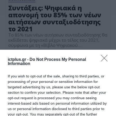
Συντάξεις: Ψηφιακά η
απονομή του 85% των νέων
αιτήσεων συνταξιοδότησης
το 2021
Το 85% των νέων αιτήσεων συνταξιοδότησης θα
εκδίδεται ψηφιακά μέχρι το τέλος του 2021,
σύμφωνα με τη «Βίβλο Ψηφιακού
Μετασχηματισμού» του υπουργείου Ψηφιακής
04.12.2020
Διακυβέρνησης. Όπως αναφέρεται, η ψηφιακή
ictplus.gr -
Do Not Process My Personal
απονομή σύνταξης ΑΤΛΑΣ που παρουσιάστηκε
Information
από τον υπουργό Εργασίας και Κοινωνικών
Υποθέσεων, Γιάννη Βρούτση, αξιοποιώντας τις
νέες τεχνολογίες η πλατφόρμα «ΑΤΛΑΣ»
If you wish to opt-out of the sale, sharing to third parties, or
μετασχηματίζει τη διαδικασία απονομής
processing of your personal or sensitive information for
συντάξεων σε μια απλή ηλεκτρονική υπηρεσία
targeted advertising by us, please use the below opt-out
[…]
section to confirm your selection. Please note that after your
opt-out request is processed you may continue seeing
interest-based ads based on personal information utilized by
us or personal information disclosed to third parties prior to
your opt-out. You may separately opt-out of the further