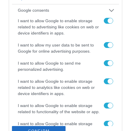
ΡΟΗ ΕΙΔΗΣΕΩΝ
Google consents
Το χρηματοδοτούμενο
από την ΕΕ έργο “The
I want to allow Google to enable storage
Gaming Police”
related to advertising like cookies on web or
ενισχύει την ασφάλεια
device identifiers in apps.
31.07.2026
των παιδιών στο
διαδίκτυο
I want to allow my user data to be sent to
ΑΑΔΕ: Διευκρινίσεις
Google for online advertising purposes.
για τα πρόστιμα σε
παραβάσεις που
I want to allow Google to send me
αφορούν τους ΦΗΜ
31.07.2026
personalized advertising.
Σ. Καλαφάτης: «Η
I want to allow Google to enable storage
Τεχνητή Νοημοσύνη
related to analytics like cookies on web or
δεν είναι απλώς μια
device identifiers in apps.
νέα τεχνολογία, είναι
31.07.2026
μια νέα βιομηχανική
I want to allow Google to enable storage
επανάσταση»
related to functionality of the website or app.
Νέος οδηγός του ΕΚΤ
για τη χρηματοδότηση
I want to allow Google to enable storage
των ελληνικών
related to personalization.