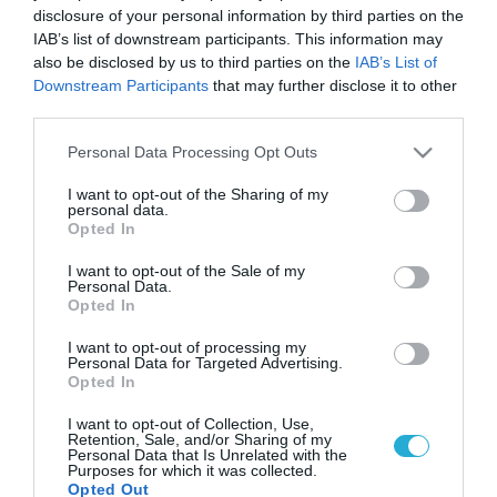
disclosure of your personal information by third parties on the
IAB’s list of downstream participants. This information may
also be disclosed by us to third parties on the
IAB’s List of
Downstream Participants
that may further disclose it to other
third parties.
Please note that this website/app uses one or more Google
Personal Data Processing Opt Outs
services and may gather and store information including but
not limited to your visit or usage behaviour. You may click to
I want to opt-out of the Sharing of my
personal data.
grant or deny consent to Google and its third-party tags to
Opted In
use your data for below specified purposes in below Google
consent section.
I want to opt-out of the Sale of my
Personal Data.
Opted In
I want to opt-out of processing my
Personal Data for Targeted Advertising.
Opted In
I want to opt-out of Collection, Use,
Retention, Sale, and/or Sharing of my
Personal Data that Is Unrelated with the
Purposes for which it was collected.
Opted Out