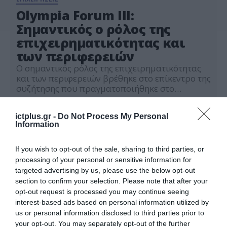
Olympia Forum III:
Σημαντικός ο ρόλος της
επιχειρηματικότητας και
των περιφερειών
Ο σημαντικός ρόλος της επιχειρηματικότητας
και των περιφερειών βρέθηκε στο επίκεντρο της
συζήτησης που πραγματοποιήθηκε στο
Olympia Forum III. Ειδικότερα, ο Senior Partner
21.10.2022
της EOS Capital Partners, Γιάννης
ictplus.gr -
Do Not Process My Personal
Παπαδόπουλος, ανέφερε ότι χάρη στο νέο
Information
ΕΣΠΑ και το Ταμείο Ανάκαμψης οι επενδύσεις
που προβλέπονται να γίνουν θα ξεπεράσουν τα
60-70 δισ. Ο κ. Παπαδόπουλος τόνισε την […]
If you wish to opt-out of the sale, sharing to third parties, or
processing of your personal or sensitive information for
targeted advertising by us, please use the below opt-out
section to confirm your selection. Please note that after your
opt-out request is processed you may continue seeing
interest-based ads based on personal information utilized by
us or personal information disclosed to third parties prior to
your opt-out. You may separately opt-out of the further