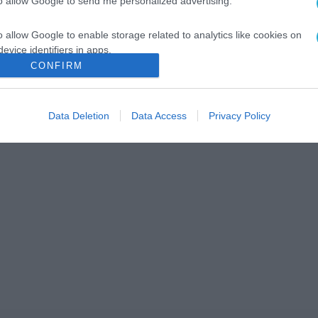
to allow Google to send me personalized advertising.
o allow Google to enable storage related to analytics like cookies on
evice identifiers in apps.
CONFIRM
o allow Google to enable storage related to functionality of the website
Data Deletion
Data Access
Privacy Policy
o allow Google to enable storage related to personalization.
o allow Google to enable storage related to security, including
cation functionality and fraud prevention, and other user protection.