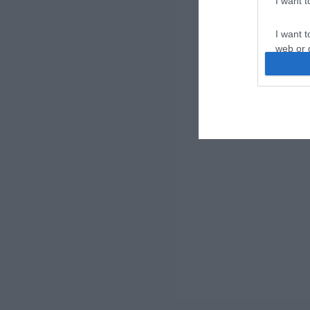
I want 
I want t
web or d
I want t
or app.
I want t
I want t
authenti