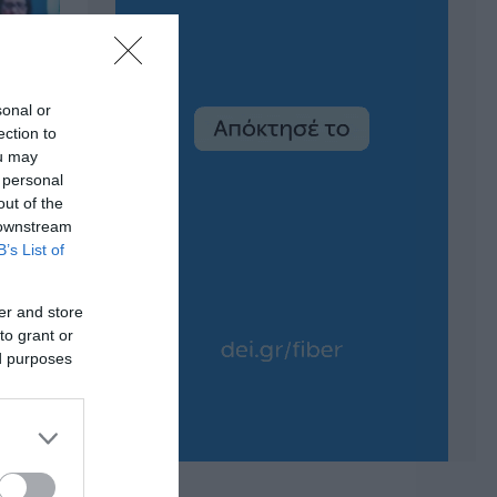
sonal or
ection to
ou may
 personal
out of the
 downstream
B’s List of
er and store
to grant or
ed purposes