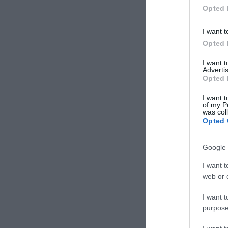
Opted 
I want t
Opted 
I want 
Advertis
Opted 
I want t
of my P
was col
Opted 
Google 
I want t
web or d
I want t
purpose