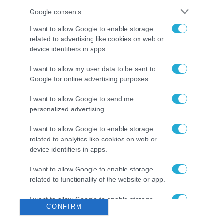
Το χρηματοδοτούμενο
Google consents
από την ΕΕ έργο “The
Gaming Police”
I want to allow Google to enable storage
ενισχύει την ασφάλεια
related to advertising like cookies on web or
31.07.2026
των παιδιών στο
device identifiers in apps.
διαδίκτυο
ΑΑΔΕ: Διευκρινίσεις
I want to allow my user data to be sent to
για τα πρόστιμα σε
Google for online advertising purposes.
παραβάσεις που
αφορούν τους ΦΗΜ
31.07.2026
I want to allow Google to send me
personalized advertising.
Σ. Καλαφάτης: «Η
Τεχνητή Νοημοσύνη
I want to allow Google to enable storage
δεν είναι απλώς μια
related to analytics like cookies on web or
νέα τεχνολογία, είναι
device identifiers in apps.
31.07.2026
μια νέα βιομηχανική
επανάσταση»
I want to allow Google to enable storage
Νέος οδηγός του ΕΚΤ
related to functionality of the website or app.
για τη χρηματοδότηση
των ελληνικών
επιχειρήσεων στον
I want to allow Google to enable storage
31.07.2026
CONFIRM
χώρο της άμυνας
related to personalization.