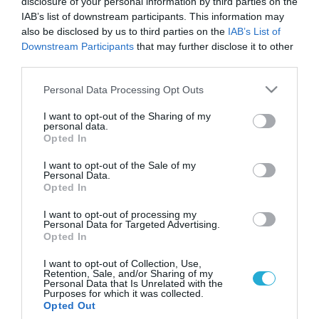
disclosure of your personal information by third parties on the
IAB’s list of downstream participants. This information may
also be disclosed by us to third parties on the
IAB’s List of
Downstream Participants
that may further disclose it to other
third parties.
Please note that this website/app uses one or more Google
Personal Data Processing Opt Outs
services and may gather and store information including but
not limited to your visit or usage behaviour. You may click to
I want to opt-out of the Sharing of my
personal data.
grant or deny consent to Google and its third-party tags to
Opted In
use your data for below specified purposes in below Google
consent section.
I want to opt-out of the Sale of my
Personal Data.
Opted In
I want to opt-out of processing my
Personal Data for Targeted Advertising.
Opted In
I want to opt-out of Collection, Use,
Retention, Sale, and/or Sharing of my
Personal Data that Is Unrelated with the
Purposes for which it was collected.
ΡΟΗ ΕΙΔΗΣΕΩΝ
Opted Out