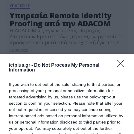
ΥΠΗΡΕΣΙΕΣ
Υπηρεσία Remote Identity
Proofing από την ADACOM
Η ADACOM ως Εγκεκριμένος Πάροχος
Υπηρεσιών Εμπιστοσύνης (QSTP), ενεργοποίησε
πρόσφατα και μετά από την σχετική έγκριση της
ΕΕΤΤ, την λειτουργία της νέας υπηρεσίας εξ
26.09.2022
αποστάσεως ταυτοποίησης (remote identity
proofing). Η νέα αυτή υπηρεσία
ictplus.gr -
Do Not Process My Personal
συμμορφώνεται με το άρθρο 24 παρ. 1δ του
Information
κανονισμού eIDAS και είναι ισοδύναμη με την
επαλήθευση των στοιχείων του συνδρομητή
μέσω φυσικής […]
If you wish to opt-out of the sale, sharing to third parties, or
processing of your personal or sensitive information for
targeted advertising by us, please use the below opt-out
section to confirm your selection. Please note that after your
opt-out request is processed you may continue seeing
interest-based ads based on personal information utilized by
us or personal information disclosed to third parties prior to
your opt-out. You may separately opt-out of the further