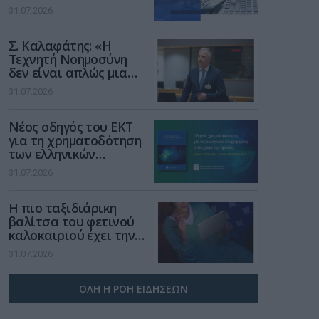
αφορούν τους ΦΗΜ
31.07.2026
Σ. Καλαφάτης: «Η
Τεχνητή Νοημοσύνη
δεν είναι απλώς μια
νέα τεχνολογία, είναι
31.07.2026
μια νέα βιομηχανική
επανάσταση»
Νέος οδηγός του ΕΚΤ
για τη χρηματοδότηση
των ελληνικών
επιχειρήσεων στον
31.07.2026
χώρο της άμυνας
Η πιο ταξιδιάρικη
βαλίτσα του φετινού
καλοκαιριού έχει την
υπογραφή της Xiaomi
31.07.2026
ΟΛΗ Η ΡΟΗ ΕΙΔΗΣΕΩΝ