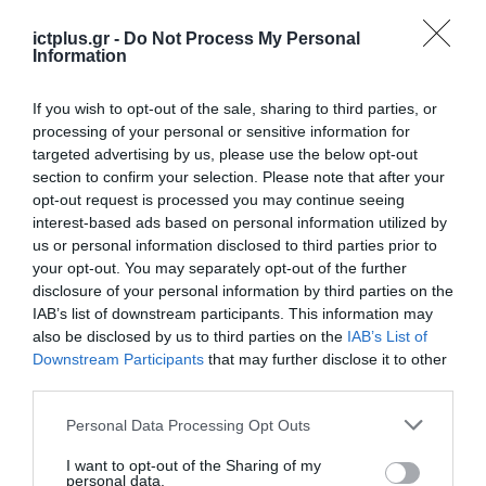
ΔΗΜΟΣΙΑ ΔΙΟΙΚΗΣΗ
Στα 10 χρόνια μειώνεται η ισχύς
ictplus.gr -
Do Not Process My Personal
Information
της αστυνομικής ταυτότητας
If you wish to opt-out of the sale, sharing to third parties, or
28.02.2023
processing of your personal or sensitive information for
targeted advertising by us, please use the below opt-out
section to confirm your selection. Please note that after your
opt-out request is processed you may continue seeing
interest-based ads based on personal information utilized by
us or personal information disclosed to third parties prior to
your opt-out. You may separately opt-out of the further
disclosure of your personal information by third parties on the
IAB’s list of downstream participants. This information may
also be disclosed by us to third parties on the
IAB’s List of
Downstream Participants
that may further disclose it to other
third parties.
ΕΠΙΚΑΙΡΟΤΗΤΑ
Please note that this website/app uses one or more Google
Personal Data Processing Opt Outs
services and may gather and store information including but
Σήμερα η παρουσίαση της
not limited to your visit or usage behaviour. You may click to
I want to opt-out of the Sharing of my
ψηφιακής εφαρμογής για την
personal data.