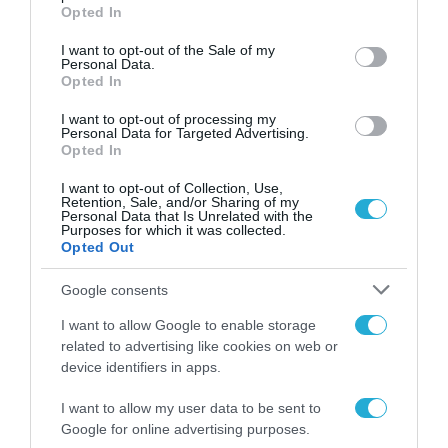
grant or deny consent to Google and its third-party tags to
Opted In
Ταυτότητα και την Άδεια
use your data for below specified purposes in below Google
Οδήγησης
consent section.
I want to opt-out of the Sale of my
27.07.2022
Personal Data.
Opted In
I want to opt-out of processing my
Personal Data for Targeted Advertising.
Opted In
I want to opt-out of Collection, Use,
Retention, Sale, and/or Sharing of my
Personal Data that Is Unrelated with the
Purposes for which it was collected.
Opted Out
Google consents
I want to allow Google to enable storage
ΨΗΦΙΑΚΟΣ ΜΕΤΑΣΧΗΜΑΤΙΣΜΟΣ
related to advertising like cookies on web or
Γιώργος Γεωργαντάς: Στο κινητό
device identifiers in apps.
μας δίπλωμα οδήγησης και
I want to allow my user data to be sent to
ταυτότητα από αρχές Απριλίου
Google for online advertising purposes.