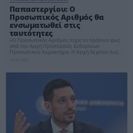
Παπαστεργίου: Ο
Προσωπικός Αριθμός θα
ενσωματωθεί στις
ταυτότητες
«Ο Προσωπικός Αριθμός πήρε το πράσινο φως
από την Αρχή Προστασίας Δεδομένων
Προσωπικού Χαρακτήρα. Η Αρχή δέχεται πως
με κάποιες αλλαγές που πρέπει να κάνουμε σε
13.02.2025
σχέση με το διαμοίρασμα της φωτοτυπίας της
ταυτότητας στον ιδιωτικό τομέα, ο Προσωπικός
Αριθμός μπορεί να ενταχθεί στις ταυτότητές
μας». Αυτό ανέφερε ο υπουργός Ψηφιακής
Διακυβέρνησης, Δημήτρης Παπαστεργίου, στη
[…]