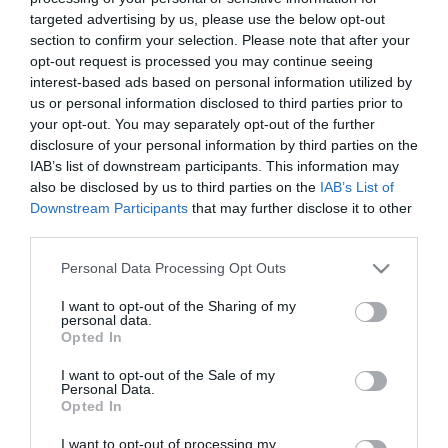
targeted advertising by us, please use the below opt-out
ΟΙΚΟΝΟΜΙΑ
section to confirm your selection. Please note that after your
Έκτακτη αποζημίωση έως 4 χιλ.
opt-out request is processed you may continue seeing
ευρώ σε επιχειρήσεις που θα
interest-based ads based on personal information utilized by
us or personal information disclosed to third parties prior to
μείνουν κλειστές λόγω
your opt-out. You may separately opt-out of the further
πανδημίας
disclosure of your personal information by third parties on the
05.04.2021
IAB’s list of downstream participants. This information may
also be disclosed by us to third parties on the
IAB’s List of
Downstream Participants
that may further disclose it to other
third parties.
Please note that this website/app uses one or more Google
Personal Data Processing Opt Outs
services and may gather and store information including but
not limited to your visit or usage behaviour. You may click to
I want to opt-out of the Sharing of my
personal data.
grant or deny consent to Google and its third-party tags to
Opted In
use your data for below specified purposes in below Google
consent section.
I want to opt-out of the Sale of my
Personal Data.
Opted In
I want to opt-out of processing my