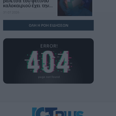
βαλίτσα του φετινού
καλοκαιριού έχει την
υπογραφή της Xiaomi
31.07.2026
ΟΛΗ Η ΡΟΗ ΕΙΔΗΣΕΩΝ