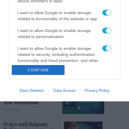
device identifiers in apps.
Gaming Police”
ενισχύει την ασφάλεια
31.07.2026
I want to allow Google to enable storage
των παιδιών στο
related to functionality of the website or app.
διαδίκτυο
ΑΑΔΕ: Διευκρινίσεις
για τα πρόστιμα σε
I want to allow Google to enable storage
παραβάσεις που
related to personalization.
αφορούν τους ΦΗΜ
31.07.2026
I want to allow Google to enable storage
related to security, including authentication
Σ. Καλαφάτης: «Η
functionality and fraud prevention, and other
Τεχνητή Νοημοσύνη
user protection.
δεν είναι απλώς μια
CONFIRM
νέα τεχνολογία, είναι
31.07.2026
μια νέα βιομηχανική
επανάσταση»
Νέος οδηγός του ΕΚΤ
Data Deletion
Data Access
Privacy Policy
για τη χρηματοδότηση
των ελληνικών
επιχειρήσεων στον
31.07.2026
χώρο της άμυνας
Η πιο ταξιδιάρικη