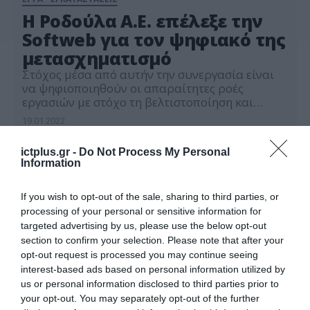
H Ροδούλα Α.Ε. επέλεξε την
Softweb για τον ψηφιακό της
μετασχηματισμό
Στόχος μέσα από αυτήν την συνεργασία είναι
να ψηφιοποιηθούν οι απαραίτητες ροές
εργασιών με στόχο τη βελτιστοποίηση και
αποτελεσματικότερη αλληλεπίδραση της
19.01.2022
Ροδουλα Α.Ε. με το οικοσύστημα της. H
Ροδούλα Α.Ε., μία από τις κορυφαίες εταιρείες
ictplus.gr -
Do Not Process My Personal
κατεψυγμένων προϊόντων ζύμης και
Information
γλυκισμάτων στην Ελλάδα αλλά και στον κόσμο,
εμπιστεύτηκε την Softweb για τον ψηφιακό της
μετασχηματισμό! Στόχος […]
If you wish to opt-out of the sale, sharing to third parties, or
processing of your personal or sensitive information for
targeted advertising by us, please use the below opt-out
section to confirm your selection. Please note that after your
opt-out request is processed you may continue seeing
interest-based ads based on personal information utilized by
us or personal information disclosed to third parties prior to
your opt-out. You may separately opt-out of the further