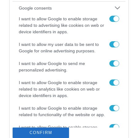
Το χρηματοδοτούμενο
Google consents
από την ΕΕ έργο “The
Gaming Police”
I want to allow Google to enable storage
ενισχύει την ασφάλεια
related to advertising like cookies on web or
31.07.2026
των παιδιών στο
device identifiers in apps.
διαδίκτυο
ΑΑΔΕ: Διευκρινίσεις
I want to allow my user data to be sent to
για τα πρόστιμα σε
Google for online advertising purposes.
παραβάσεις που
αφορούν τους ΦΗΜ
31.07.2026
I want to allow Google to send me
personalized advertising.
Σ. Καλαφάτης: «Η
Τεχνητή Νοημοσύνη
I want to allow Google to enable storage
δεν είναι απλώς μια
related to analytics like cookies on web or
νέα τεχνολογία, είναι
device identifiers in apps.
31.07.2026
μια νέα βιομηχανική
επανάσταση»
I want to allow Google to enable storage
Νέος οδηγός του ΕΚΤ
related to functionality of the website or app.
για τη χρηματοδότηση
των ελληνικών
I want to allow Google to enable storage
επιχειρήσεων στον
31.07.2026
CONFIRM
related to personalization.
χώρο της άμυνας