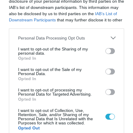
disclosure of your personal information by third parties on the
IAB’s list of downstream participants. This information may
also be disclosed by us to third parties on the
IAB’s List of
Downstream Participants
that may further disclose it to other
third parties.
Please note that this website/app uses one or more Google
Personal Data Processing Opt Outs
services and may gather and store information including but
not limited to your visit or usage behaviour. You may click to
I want to opt-out of the Sharing of my
personal data.
grant or deny consent to Google and its third-party tags to
Opted In
use your data for below specified purposes in below Google
consent section.
I want to opt-out of the Sale of my
Personal Data.
Opted In
I want to opt-out of processing my
Personal Data for Targeted Advertising.
Opted In
I want to opt-out of Collection, Use,
Retention, Sale, and/or Sharing of my
Personal Data that Is Unrelated with the
Purposes for which it was collected.
ΡΟΗ ΕΙΔΗΣΕΩΝ
Opted Out