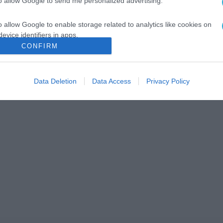
to allow Google to send me personalized advertising.
o allow Google to enable storage related to analytics like cookies on
evice identifiers in apps.
CONFIRM
o allow Google to enable storage related to functionality of the website
Data Deletion
Data Access
Privacy Policy
o allow Google to enable storage related to personalization.
o allow Google to enable storage related to security, including
cation functionality and fraud prevention, and other user protection.