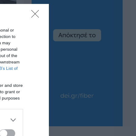
sonal or
ection to
ou may
 personal
out of the
 downstream
B’s List of
er and store
to grant or
ed purposes