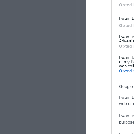
Opted 
I want t
Opted 
I want 
Advertis
Opted 
I want t
of my P
was col
Opted 
Google 
I want t
web or d
I want t
purpose