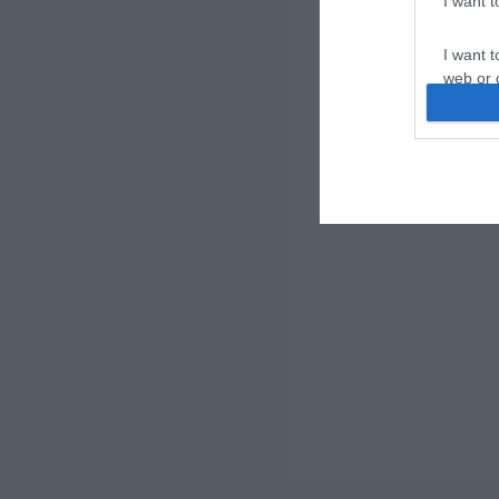
I want 
I want t
web or d
I want t
or app.
I want t
I want t
authenti