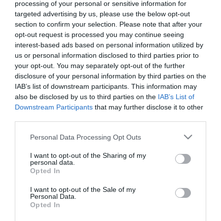
processing of your personal or sensitive information for
targeted advertising by us, please use the below opt-out
section to confirm your selection. Please note that after your
ΚΟΙΝΩΝΙΚΗ ΔΡΑΣΗ
opt-out request is processed you may continue seeing
Ίδρυμα Vodafone: Ενισχύει το
interest-based ads based on personal information utilized by
Πρόγραμμα Τηλεϊατρικής,
us or personal information disclosed to third parties prior to
your opt-out. You may separately opt-out of the further
προσθέτοντας γυναικολογικό
disclosure of your personal information by third parties on the
έλεγχο όλων των ηλικιών
IAB’s list of downstream participants. This information may
05.09.2022
also be disclosed by us to third parties on the
IAB’s List of
Downstream Participants
that may further disclose it to other
third parties.
Please note that this website/app uses one or more Google
Personal Data Processing Opt Outs
services and may gather and store information including but
not limited to your visit or usage behaviour. You may click to
I want to opt-out of the Sharing of my
personal data.
grant or deny consent to Google and its third-party tags to
Opted In
use your data for below specified purposes in below Google
consent section.
I want to opt-out of the Sale of my
Personal Data.
Opted In