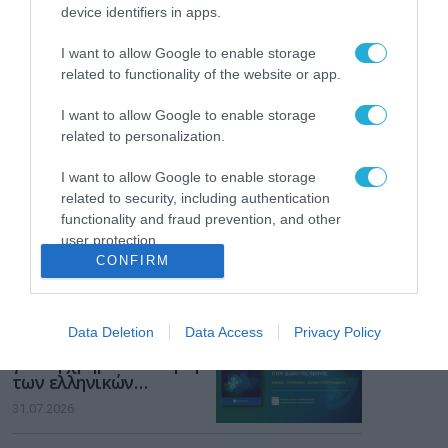
Το χρηματοδοτούμενο
device identifiers in apps.
από την ΕΕ έργο “The
Gaming Police”
I want to allow Google to enable storage
ενισχύει την ασφάλεια
31.07.2026
related to functionality of the website or app.
των παιδιών στο
διαδίκτυο
ΑΑΔΕ: Διευκρινίσεις
I want to allow Google to enable storage
για τα πρόστιμα σε
related to personalization.
παραβάσεις που
αφορούν τους ΦΗΜ
I want to allow Google to enable storage
31.07.2026
related to security, including authentication
functionality and fraud prevention, and other
Σ. Καλαφάτης: «Η
user protection.
Τεχνητή Νοημοσύνη
CONFIRM
δεν είναι απλώς μια
νέα τεχνολογία, είναι
31.07.2026
μια νέα βιομηχανική
επανάσταση»
Data Deletion
Data Access
Privacy Policy
Νέος οδηγός του ΕΚΤ
για τη χρηματοδότηση
των ελληνικών
επιχειρήσεων στον
31.07.2026
χώρο της άμυνας