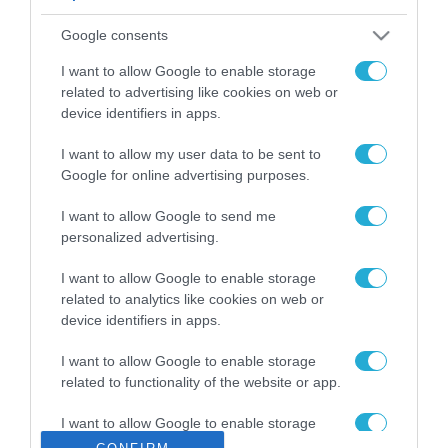
ΡΟΗ ΕΙΔΗΣΕΩΝ
Google consents
Το χρηματοδοτούμενο
από την ΕΕ έργο “The
I want to allow Google to enable storage
Gaming Police”
related to advertising like cookies on web or
ενισχύει την ασφάλεια
device identifiers in apps.
31.07.2026
των παιδιών στο
διαδίκτυο
I want to allow my user data to be sent to
ΑΑΔΕ: Διευκρινίσεις
Google for online advertising purposes.
για τα πρόστιμα σε
παραβάσεις που
I want to allow Google to send me
αφορούν τους ΦΗΜ
31.07.2026
personalized advertising.
Σ. Καλαφάτης: «Η
I want to allow Google to enable storage
Τεχνητή Νοημοσύνη
related to analytics like cookies on web or
δεν είναι απλώς μια
device identifiers in apps.
νέα τεχνολογία, είναι
31.07.2026
μια νέα βιομηχανική
I want to allow Google to enable storage
επανάσταση»
related to functionality of the website or app.
Νέος οδηγός του ΕΚΤ
για τη χρηματοδότηση
I want to allow Google to enable storage
των ελληνικών
related to personalization.