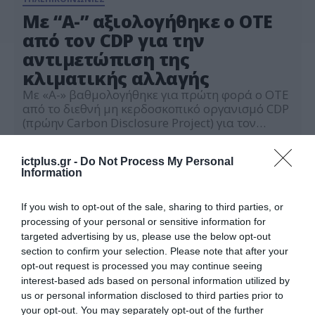
Με “Α-” αξιολογήθηκε ο ΟΤΕ
από τον CDP για την
αντιμετώπιση της
κλιματικής αλλαγής
Με «Α-» βαθμολογήθηκε για πρώτη φορά ο ΟΤΕ
από το διεθνή μη κερδοσκοπικό οργανισμό CDP
(πρώην Carbon Disclosure Project) για τον
τρόπο που δημοσιοποιεί και διαχειρίζεται τις
14.01.2022
επιπτώσεις από τις δραστηριότητές του στην
ictplus.gr -
Do Not Process My Personal
κλιματική αλλαγή. Για το 2021, ο ΟΤΕ βρίσκεται
Information
στην κατηγορία «Leadership Α/Α-» μεταξύ
12.000 εταιρειών που αξιολογήθηκαν και είναι
μία από τις […]
If you wish to opt-out of the sale, sharing to third parties, or
processing of your personal or sensitive information for
targeted advertising by us, please use the below opt-out
section to confirm your selection. Please note that after your
opt-out request is processed you may continue seeing
interest-based ads based on personal information utilized by
us or personal information disclosed to third parties prior to
your opt-out. You may separately opt-out of the further