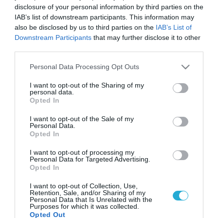
disclosure of your personal information by third parties on the
IAB’s list of downstream participants. This information may
also be disclosed by us to third parties on the
IAB’s List of
Downstream Participants
that may further disclose it to other
third parties.
Please note that this website/app uses one or more Google
Personal Data Processing Opt Outs
services and may gather and store information including but
not limited to your visit or usage behaviour. You may click to
I want to opt-out of the Sharing of my
personal data.
grant or deny consent to Google and its third-party tags to
Opted In
use your data for below specified purposes in below Google
consent section.
I want to opt-out of the Sale of my
Personal Data.
Opted In
I want to opt-out of processing my
Personal Data for Targeted Advertising.
Opted In
I want to opt-out of Collection, Use,
Retention, Sale, and/or Sharing of my
Personal Data that Is Unrelated with the
Purposes for which it was collected.
Opted Out