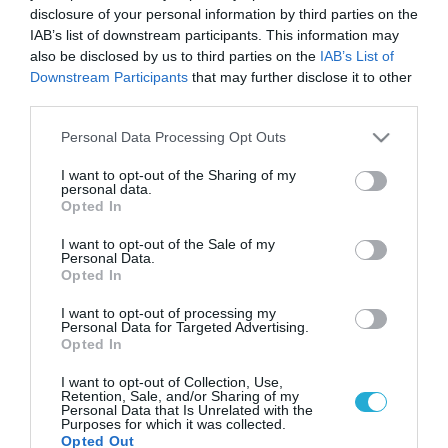
disclosure of your personal information by third parties on the
IAB’s list of downstream participants. This information may
also be disclosed by us to third parties on the
IAB’s List of
Downstream Participants
that may further disclose it to other
third parties.
Please note that this website/app uses one or more Google
Personal Data Processing Opt Outs
services and may gather and store information including but
not limited to your visit or usage behaviour. You may click to
I want to opt-out of the Sharing of my
personal data.
grant or deny consent to Google and its third-party tags to
Opted In
use your data for below specified purposes in below Google
consent section.
I want to opt-out of the Sale of my
Personal Data.
Opted In
I want to opt-out of processing my
Personal Data for Targeted Advertising.
Opted In
I want to opt-out of Collection, Use,
Retention, Sale, and/or Sharing of my
Personal Data that Is Unrelated with the
Purposes for which it was collected.
Opted Out