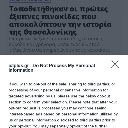
Τοποθετήθηκαν οι πρώτες
έξυπνες πινακίδες που
αποκαλύπτουν την ιστορία
της Θεσσαλονίκης
Οι πρώτες «έξυπνες» πινακίδες, οι οποίες
εύκολα και γρήγορα, μέσω ενός κινητού
τηλεφώνου θα ενημερώνουν τους κατοίκους
αλλά και τους τουρίστες, τόσο στα ελληνικά όσο
01.07.2021
και στα αγγλικά, για την ιστορία των οδών στις
ictplus.gr -
Do Not Process My Personal
οποίες περπατούν, τοποθετήθηκαν το πρωί στο
Information
κέντρο της Θεσσαλονίκης. Η ιστορία που
«κρύβεται» πίσω από κομβικούς δρόμους θα
αρχίσει να αποκαλύπτεται […]
If you wish to opt-out of the sale, sharing to third parties, or
processing of your personal or sensitive information for
targeted advertising by us, please use the below opt-out
section to confirm your selection. Please note that after your
opt-out request is processed you may continue seeing
interest-based ads based on personal information utilized by
us or personal information disclosed to third parties prior to
your opt-out. You may separately opt-out of the further