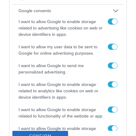
ΡΟΗ ΕΙΔΗΣΕΩΝ
Google consents
Το χρηματοδοτούμενο
από την ΕΕ έργο “The
I want to allow Google to enable storage
Gaming Police”
related to advertising like cookies on web or
ενισχύει την ασφάλεια
device identifiers in apps.
31.07.2026
των παιδιών στο
διαδίκτυο
I want to allow my user data to be sent to
ΑΑΔΕ: Διευκρινίσεις
Google for online advertising purposes.
για τα πρόστιμα σε
παραβάσεις που
I want to allow Google to send me
αφορούν τους ΦΗΜ
31.07.2026
personalized advertising.
Σ. Καλαφάτης: «Η
I want to allow Google to enable storage
Τεχνητή Νοημοσύνη
related to analytics like cookies on web or
δεν είναι απλώς μια
device identifiers in apps.
νέα τεχνολογία, είναι
31.07.2026
μια νέα βιομηχανική
I want to allow Google to enable storage
επανάσταση»
related to functionality of the website or app.
Νέος οδηγός του ΕΚΤ
για τη χρηματοδότηση
I want to allow Google to enable storage
των ελληνικών
related to personalization.