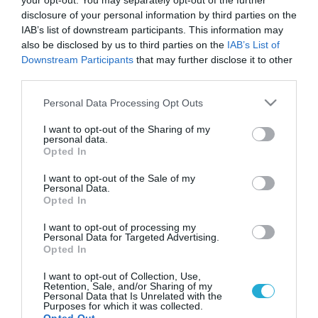
your opt-out. You may separately opt-out of the further
disclosure of your personal information by third parties on the
IAB’s list of downstream participants. This information may
also be disclosed by us to third parties on the
IAB’s List of
Downstream Participants
that may further disclose it to other
third parties.
Please note that this website/app uses one or more Google
Personal Data Processing Opt Outs
services and may gather and store information including but
not limited to your visit or usage behaviour. You may click to
I want to opt-out of the Sharing of my
personal data.
grant or deny consent to Google and its third-party tags to
Opted In
use your data for below specified purposes in below Google
consent section.
I want to opt-out of the Sale of my
Personal Data.
Opted In
I want to opt-out of processing my
Personal Data for Targeted Advertising.
Opted In
I want to opt-out of Collection, Use,
Retention, Sale, and/or Sharing of my
Personal Data that Is Unrelated with the
Purposes for which it was collected.