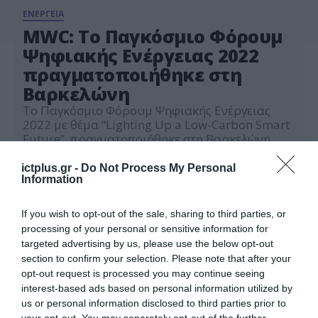
ΕΝΕΡΓΕΙΑ
MWC: Το Παγκόσμιο Φόρουμ
Ψηφιακής Ενέργειας 2022
πραγματοποιήθηκε στη
Βαρκελώνη
Το Παγκόσμιο Φόρουμ Ψηφιακής Ενέργειας
2022 με θέμα “Lighting Up a Low-Carbon Smart
Future”, πραγματοποιήθηκε στη Βαρκελώνη
παρουσία 200 περίπου, φορέων και
10.03.2022
οργανισμών του κλάδου από όλο τον κόσμο. Οι
ictplus.gr -
Do Not Process My Personal
leaders του κλάδου μοιράστηκαν καινοτόμες
Information
ιδέες αναφορικά με τη δημιουργία πράσινων
δικτύων και data centers μειωμένων εκπομπών
If you wish to opt-out of the sale, sharing to third parties, or
άνθρακα και την προώθηση και την ανάπτυξη
processing of your personal or sensitive information for
καθαρής […]
targeted advertising by us, please use the below opt-out
section to confirm your selection. Please note that after your
opt-out request is processed you may continue seeing
interest-based ads based on personal information utilized by
us or personal information disclosed to third parties prior to