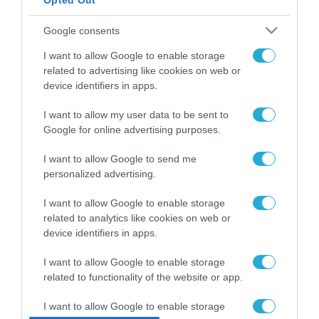
Opted Out
ΡΟΗ ΕΙΔΗΣΕΩΝ
Google consents
Το χρηματοδοτούμενο
I want to allow Google to enable storage
από την ΕΕ έργο “The
related to advertising like cookies on web or
Gaming Police”
device identifiers in apps.
ενισχύει την ασφάλεια
31.07.2026
των παιδιών στο
I want to allow my user data to be sent to
διαδίκτυο
ΑΑΔΕ: Διευκρινίσεις
Google for online advertising purposes.
για τα πρόστιμα σε
παραβάσεις που
I want to allow Google to send me
αφορούν τους ΦΗΜ
personalized advertising.
31.07.2026
I want to allow Google to enable storage
Σ. Καλαφάτης: «Η
related to analytics like cookies on web or
Τεχνητή Νοημοσύνη
device identifiers in apps.
δεν είναι απλώς μια
νέα τεχνολογία, είναι
31.07.2026
I want to allow Google to enable storage
μια νέα βιομηχανική
επανάσταση»
related to functionality of the website or app.
Νέος οδηγός του ΕΚΤ
για τη χρηματοδότηση
I want to allow Google to enable storage