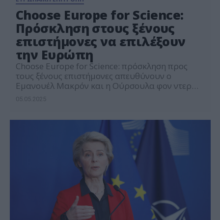
Choose Europe for Science:
Πρόσκληση στους ξένους
επιστήμονες να επιλέξουν
την Ευρώπη
Choose Europe for Science: πρόσκληση προς
τους ξένους επιστήμονες απευθύνουν ο
Εμανουέλ Μακρόν και η Ούρσουλα φον ντερ
Λάιεν οργανώνοντας διεθνή διάσκεψη στην
05.05.2025
καρδιά του Παρισιού, στο ιστορικό
πανεπιστήμιο της Σορβόννης, στην οποία θα
συμμετάσχουν εκπρόσωποι ευρωπαϊκών
πανεπιστημίων, ευρωπαίοι επίτροποι και
υπουργοί Ερευνας των ευρωπαϊκών χωρών. Ο
πρόεδρος της Γαλλίας και η πρόεδρος της
Ευρωπαϊκής […]