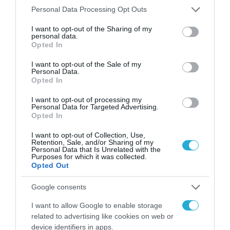
Please note that this website/app uses one or more Google
Personal Data Processing Opt Outs
services and may gather and store information including but
not limited to your visit or usage behaviour. You may click to
I want to opt-out of the Sharing of my
personal data.
grant or deny consent to Google and its third-party tags to
Opted In
use your data for below specified purposes in below Google
consent section.
I want to opt-out of the Sale of my
Personal Data.
Opted In
I want to opt-out of processing my
Personal Data for Targeted Advertising.
Opted In
ΟΙΚΟΝΟΜΙΑ
Η Κομισιόν ξεκινά έρευνα για τις
I want to opt-out of Collection, Use,
Retention, Sale, and/or Sharing of my
πολυεθνικές μετά την επιστολή
Personal Data that Is Unrelated with the
Μητσοτάκη
Purposes for which it was collected.
Opted Out
05.07.2024
Google consents
I want to allow Google to enable storage
related to advertising like cookies on web or
device identifiers in apps.