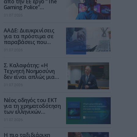
από την ΕΕ έργο “The
Gaming Police”
ενισχύει την ασφάλεια
31.07.2026
των παιδιών στο
διαδίκτυο
ΑΑΔΕ: Διευκρινίσεις
για τα πρόστιμα σε
παραβάσεις που
αφορούν τους ΦΗΜ
31.07.2026
Σ. Καλαφάτης: «Η
Τεχνητή Νοημοσύνη
δεν είναι απλώς μια
νέα τεχνολογία, είναι
31.07.2026
μια νέα βιομηχανική
επανάσταση»
Νέος οδηγός του ΕΚΤ
για τη χρηματοδότηση
των ελληνικών
επιχειρήσεων στον
31.07.2026
χώρο της άμυνας
Η πιο ταξιδιάρικη