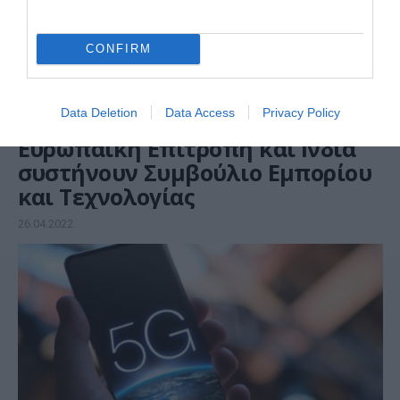
CONFIRM
Data Deletion
Data Access
Privacy Policy
ΕΥΡΩΠΑΪΚΗ ΕΠΙΤΡΟΠΗ
Ευρωπαϊκή Επιτροπή και Ινδία
συστήνουν Συμβούλιο Εμπορίου
και Τεχνολογίας
26.04.2022