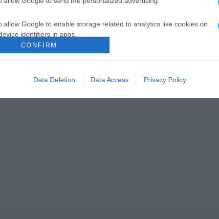
to allow Google to send me personalized advertising.
o allow Google to enable storage related to analytics like cookies on
evice identifiers in apps.
CONFIRM
o allow Google to enable storage related to functionality of the website
Data Deletion
Data Access
Privacy Policy
o allow Google to enable storage related to personalization.
o allow Google to enable storage related to security, including
cation functionality and fraud prevention, and other user protection.