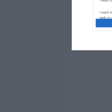
I want 
I want t
web or d
I want t
or app.
I want t
I want t
authenti