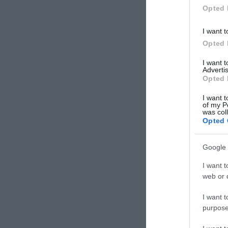
Αγοράς Εργασίας με την
Opted 
ενσωμάτωση νέων λειτουργιών,
καθώς […]
I want t
Opted 
I want 
Advertis
Opted 
I want t
of my P
was col
Opted 
Google 
I want t
web or d
I want t
purpose