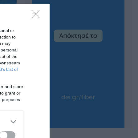
sonal or
ection to
ou may
 personal
out of the
 downstream
B’s List of
er and store
to grant or
ed purposes