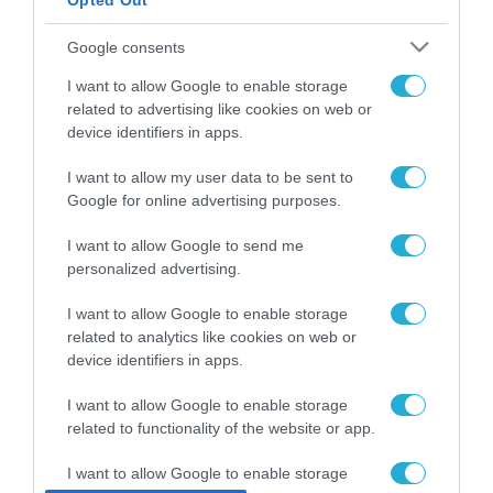
Opted Out
ΡΟΗ ΕΙΔΗΣΕΩΝ
Google consents
Το χρηματοδοτούμενο
I want to allow Google to enable storage
από την ΕΕ έργο “The
related to advertising like cookies on web or
Gaming Police”
device identifiers in apps.
ενισχύει την ασφάλεια
31.07.2026
των παιδιών στο
I want to allow my user data to be sent to
διαδίκτυο
ΑΑΔΕ: Διευκρινίσεις
Google for online advertising purposes.
για τα πρόστιμα σε
παραβάσεις που
I want to allow Google to send me
αφορούν τους ΦΗΜ
personalized advertising.
31.07.2026
I want to allow Google to enable storage
Σ. Καλαφάτης: «Η
related to analytics like cookies on web or
Τεχνητή Νοημοσύνη
device identifiers in apps.
δεν είναι απλώς μια
νέα τεχνολογία, είναι
31.07.2026
I want to allow Google to enable storage
μια νέα βιομηχανική
επανάσταση»
related to functionality of the website or app.
Νέος οδηγός του ΕΚΤ
για τη χρηματοδότηση
I want to allow Google to enable storage