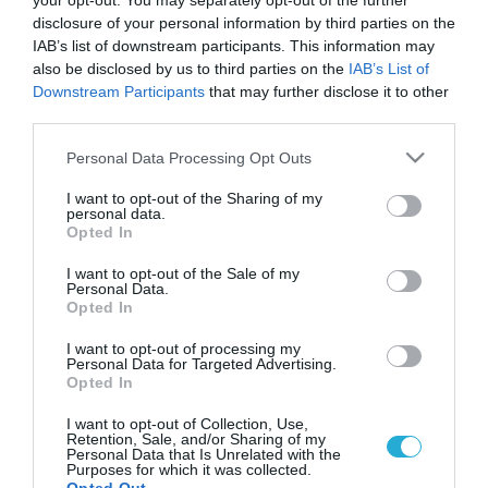
your opt-out. You may separately opt-out of the further
disclosure of your personal information by third parties on the
IAB’s list of downstream participants. This information may
also be disclosed by us to third parties on the
IAB’s List of
Downstream Participants
that may further disclose it to other
third parties.
Please note that this website/app uses one or more Google
Personal Data Processing Opt Outs
services and may gather and store information including but
not limited to your visit or usage behaviour. You may click to
I want to opt-out of the Sharing of my
personal data.
grant or deny consent to Google and its third-party tags to
Opted In
use your data for below specified purposes in below Google
consent section.
I want to opt-out of the Sale of my
Personal Data.
Opted In
I want to opt-out of processing my
Personal Data for Targeted Advertising.
Opted In
I want to opt-out of Collection, Use,
Retention, Sale, and/or Sharing of my
Personal Data that Is Unrelated with the
Purposes for which it was collected.