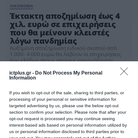
ΟΙΚΟΝΟΜΙΑ
Έκτακτη αποζημίωση έως 4
χιλ. ευρώ σε επιχειρήσεις
που θα μείνουν κλειστές
λόγω πανδημίας
Αυξημένη αποζημίωση ειδικού σκοπού από
1.000- 4.000 ευρώ θα λάβουν οι επιχειρήσεις
των κλάδων στους οποίους εφαρμόζονται
περιοριστικά μέτρα τον Απρίλιο. Όπως
05.04.2021
ανακοίνωσε ο υπουργός Οικονομικών Χρήστος
ictplus.gr -
Do Not Process My Personal
Σταϊκούρας, το κόστος του πρόσθετου μέτρου
Information
αναμένεται να ανέλθει σε 130 εκατ. ευρώ και η
καταβολή αναμένεται να γίνει εντός Μαΐου,
If you wish to opt-out of the sale, sharing to third parties, or
αφού ολοκληρωθούν οι καταβολές της
processing of your personal or sensitive information for
«επιστρεπτέας προκαταβολής […]
targeted advertising by us, please use the below opt-out
section to confirm your selection. Please note that after your
opt-out request is processed you may continue seeing
interest-based ads based on personal information utilized by
us or personal information disclosed to third parties prior to