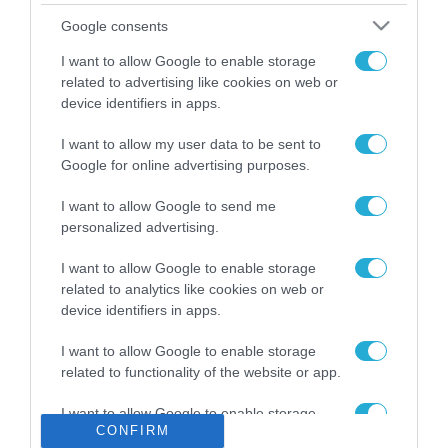
Το χρηματοδοτούμενο
Google consents
από την ΕΕ έργο “The
Gaming Police”
I want to allow Google to enable storage
ενισχύει την ασφάλεια
related to advertising like cookies on web or
31.07.2026
των παιδιών στο
device identifiers in apps.
διαδίκτυο
ΑΑΔΕ: Διευκρινίσεις
I want to allow my user data to be sent to
για τα πρόστιμα σε
Google for online advertising purposes.
παραβάσεις που
αφορούν τους ΦΗΜ
31.07.2026
I want to allow Google to send me
personalized advertising.
Σ. Καλαφάτης: «Η
Τεχνητή Νοημοσύνη
I want to allow Google to enable storage
δεν είναι απλώς μια
related to analytics like cookies on web or
νέα τεχνολογία, είναι
device identifiers in apps.
31.07.2026
μια νέα βιομηχανική
επανάσταση»
I want to allow Google to enable storage
Νέος οδηγός του ΕΚΤ
related to functionality of the website or app.
για τη χρηματοδότηση
των ελληνικών
I want to allow Google to enable storage
επιχειρήσεων στον
31.07.2026
CONFIRM
related to personalization.
χώρο της άμυνας