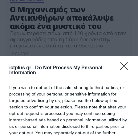
Ο Μηχανισμός των
Αντικυθήρων αποκάλυψε
ακόμα ένα μυστικό του
Έχουν περάσει πάνω από 120 χρόνια από όταν
σφουγγαράδες από τη Σύμη έφεραν στην
επιφάνεια ένα από τα πιο αινιγματικά
αρχαιολογικά ευρήματα όλων των εποχών.
19.04.2022
Αυτό που αρχικά έμοιαζε με ένα άμορφο
θραύσμα ξύλου και μετάλλου, αποδείχτηκε ότι
ictplus.gr -
Do Not Process My Personal
έχει ένα γρανάζι και τότε άρχισε η συστηματική
Information
του μελέτη, μια μελέτη που συνεχίζεται ακόμα
και σήμερα […]
If you wish to opt-out of the sale, sharing to third parties, or
processing of your personal or sensitive information for
targeted advertising by us, please use the below opt-out
section to confirm your selection. Please note that after your
opt-out request is processed you may continue seeing
interest-based ads based on personal information utilized by
us or personal information disclosed to third parties prior to
your opt-out. You may separately opt-out of the further