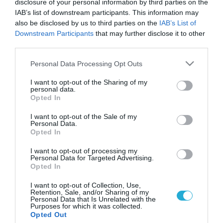
disclosure of your personal information by third parties on the
IAB’s list of downstream participants. This information may
also be disclosed by us to third parties on the
IAB’s List of
Downstream Participants
that may further disclose it to other
third parties.
Please note that this website/app uses one or more Google
Personal Data Processing Opt Outs
services and may gather and store information including but
not limited to your visit or usage behaviour. You may click to
I want to opt-out of the Sharing of my
personal data.
grant or deny consent to Google and its third-party tags to
Opted In
use your data for below specified purposes in below Google
consent section.
I want to opt-out of the Sale of my
Personal Data.
Opted In
I want to opt-out of processing my
Personal Data for Targeted Advertising.
Opted In
I want to opt-out of Collection, Use,
Retention, Sale, and/or Sharing of my
Personal Data that Is Unrelated with the
Purposes for which it was collected.
ΡΟΗ ΕΙΔΗΣΕΩΝ
Opted Out