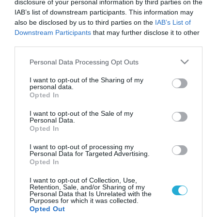
disclosure of your personal information by third parties on the
IAB’s list of downstream participants. This information may
also be disclosed by us to third parties on the
IAB’s List of
Downstream Participants
that may further disclose it to other
third parties.
Please note that this website/app uses one or more Google
Personal Data Processing Opt Outs
services and may gather and store information including but
not limited to your visit or usage behaviour. You may click to
I want to opt-out of the Sharing of my
personal data.
grant or deny consent to Google and its third-party tags to
Opted In
use your data for below specified purposes in below Google
consent section.
I want to opt-out of the Sale of my
Personal Data.
Opted In
I want to opt-out of processing my
Personal Data for Targeted Advertising.
Opted In
I want to opt-out of Collection, Use,
Retention, Sale, and/or Sharing of my
Personal Data that Is Unrelated with the
Purposes for which it was collected.
ΡΟΗ ΕΙΔΗΣΕΩΝ
Opted Out