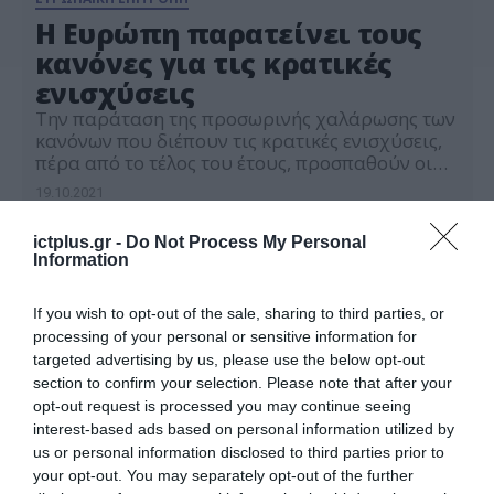
Η Ευρώπη παρατείνει τους
κανόνες για τις κρατικές
ενισχύσεις
Την παράταση της προσωρινής χαλάρωσης των
κανόνων που διέπουν τις κρατικές ενισχύσεις,
πέρα ​​από το τέλος του έτους, προσπαθούν οι
Βρυξέλλες. Μάλιστα, σύμφωνα με πηγές που
19.10.2021
επικαλούνται οι Financial Times, η Κομισιόν
αναμένεται να παρατείνει την προσωρινή
ictplus.gr -
Do Not Process My Personal
χαλάρωση μέχρι την άνοιξη του επόμενου
Information
έτους. Η ΕΕ δέχεται πιέσεις από τις επιχειρήσεις
να διατηρήσει τα μέτρα […]
If you wish to opt-out of the sale, sharing to third parties, or
processing of your personal or sensitive information for
targeted advertising by us, please use the below opt-out
section to confirm your selection. Please note that after your
opt-out request is processed you may continue seeing
interest-based ads based on personal information utilized by
us or personal information disclosed to third parties prior to
your opt-out. You may separately opt-out of the further