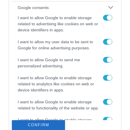
Το χρηματοδοτούμενο
Google consents
από την ΕΕ έργο “The
Gaming Police”
I want to allow Google to enable storage
ενισχύει την ασφάλεια
related to advertising like cookies on web or
31.07.2026
των παιδιών στο
device identifiers in apps.
διαδίκτυο
ΑΑΔΕ: Διευκρινίσεις
I want to allow my user data to be sent to
για τα πρόστιμα σε
Google for online advertising purposes.
παραβάσεις που
αφορούν τους ΦΗΜ
31.07.2026
I want to allow Google to send me
personalized advertising.
Σ. Καλαφάτης: «Η
Τεχνητή Νοημοσύνη
I want to allow Google to enable storage
δεν είναι απλώς μια
related to analytics like cookies on web or
νέα τεχνολογία, είναι
device identifiers in apps.
31.07.2026
μια νέα βιομηχανική
επανάσταση»
I want to allow Google to enable storage
Νέος οδηγός του ΕΚΤ
related to functionality of the website or app.
για τη χρηματοδότηση
των ελληνικών
I want to allow Google to enable storage
επιχειρήσεων στον
31.07.2026
CONFIRM
related to personalization.
χώρο της άμυνας