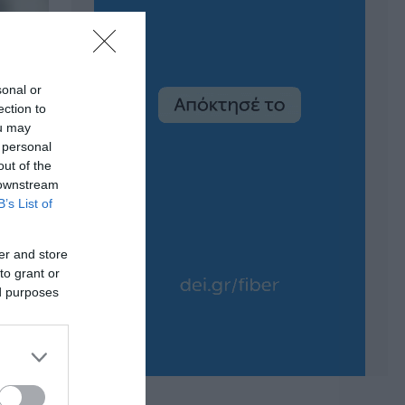
sonal or
ection to
ou may
 personal
out of the
 downstream
B’s List of
er and store
to grant or
ed purposes