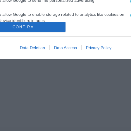
to allow Google to send me personalized advertising.
o allow Google to enable storage related to analytics like cookies on
evice identifiers in apps.
CONFIRM
o allow Google to enable storage related to functionality of the website
Data Deletion
Data Access
Privacy Policy
o allow Google to enable storage related to personalization.
o allow Google to enable storage related to security, including
cation functionality and fraud prevention, and other user protection.