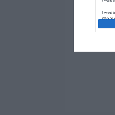
I want 
I want t
web or d
I want t
or app.
I want t
I want t
authenti