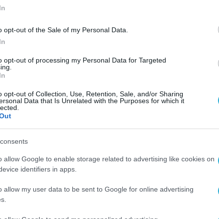
In
o opt-out of the Sale of my Personal Data.
In
ΧΡΗΜΑΤΟΔΟΤΗΣΕΙΣ
to opt-out of processing my Personal Data for Targeted
ing.
α
Σε ένα ιστορικό κτίριο της
In
ν
Καλλιθέας το μεγαλύτερο
o opt-out of Collection, Use, Retention, Sale, and/or Sharing
κατάστημα WIND
ersonal Data that Is Unrelated with the Purposes for which it
lected.
08.12.2021
Out
consents
o allow Google to enable storage related to advertising like cookies on
evice identifiers in apps.
o allow my user data to be sent to Google for online advertising
s.