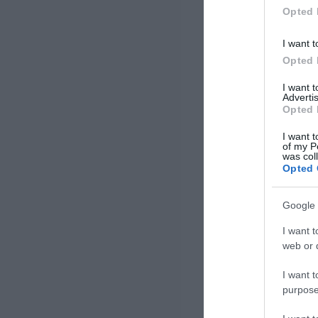
τις εθνικές εφαρμογές σε
Opted 
ολόκληρη την ΕΕ. Σήμερα
επιτυγχάνεται ένα σημαντικό
I want t
ορόσημο καθώς […]
Opted 
I want 
Advertis
Opted 
I want t
of my P
was col
Opted 
Google 
I want t
web or d
I want t
purpose