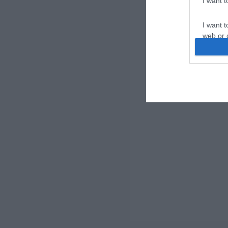
I want 
I want t
web or d
I want t
or app.
I want t
I want t
authenti