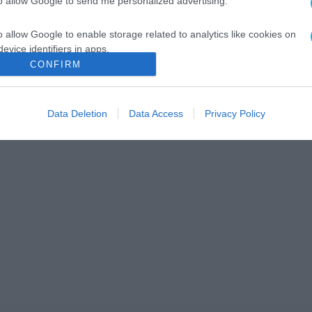
to allow Google to send me personalized advertising.
o allow Google to enable storage related to analytics like cookies on
evice identifiers in apps.
CONFIRM
o allow Google to enable storage related to functionality of the website
Data Deletion
Data Access
Privacy Policy
o allow Google to enable storage related to personalization.
o allow Google to enable storage related to security, including
cation functionality and fraud prevention, and other user protection.