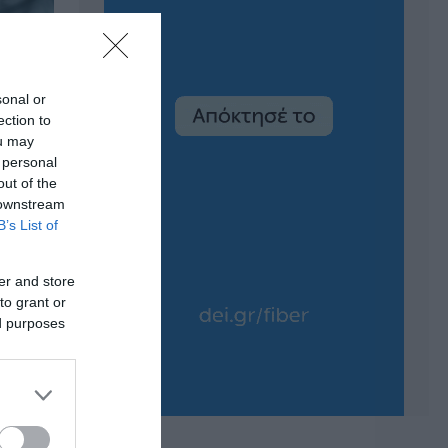
sonal or
ection to
ou may
 personal
out of the
 downstream
B’s List of
er and store
to grant or
ed purposes