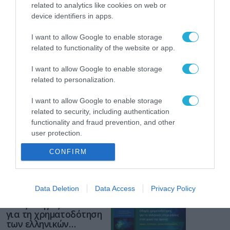
related to analytics like cookies on web or
ΡΟΗ ΕΙΔΗΣΕΩΝ
device identifiers in apps.
Το χρηματοδοτούμενο
από την ΕΕ έργο “The
I want to allow Google to enable storage
Gaming Police”
related to functionality of the website or app.
ενισχύει την ασφάλεια
31.07.2026
των παιδιών στο
I want to allow Google to enable storage
διαδίκτυο
related to personalization.
ΑΑΔΕ: Διευκρινίσεις
για τα πρόστιμα σε
I want to allow Google to enable storage
παραβάσεις που
related to security, including authentication
αφορούν τους ΦΗΜ
31.07.2026
functionality and fraud prevention, and other
user protection.
Σ. Καλαφάτης: «Η
CONFIRM
Τεχνητή Νοημοσύνη
δεν είναι απλώς μια
νέα τεχνολογία, είναι
31.07.2026
μια νέα βιομηχανική
Data Deletion
Data Access
Privacy Policy
επανάσταση»
Νέος οδηγός του ΕΚΤ
για τη χρηματοδότηση
των ελληνικών