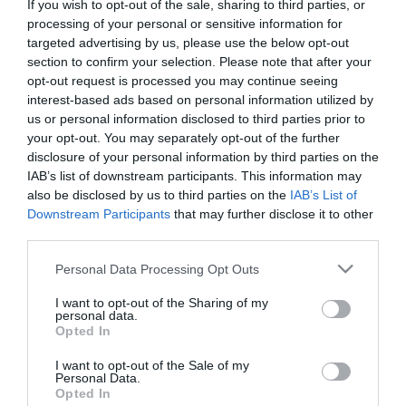
If you wish to opt-out of the sale, sharing to third parties, or
processing of your personal or sensitive information for
targeted advertising by us, please use the below opt-out
section to confirm your selection. Please note that after your
opt-out request is processed you may continue seeing
interest-based ads based on personal information utilized by
ΤΕΧΝΟΛΟΓΙΕΣ
us or personal information disclosed to third parties prior to
Με επιτυχία και μεγάλη
your opt-out. You may separately opt-out of the further
συμμετοχή ολοκληρώθηκε το
disclosure of your personal information by third parties on the
διαδικτυακό σεμινάριο
IAB’s list of downstream participants. This information may
also be disclosed by us to third parties on the
IAB’s List of
«Καινοτόμες τεχνολογίες που
22.06.2022
Downstream Participants
that may further disclose it to other
δημιουργήθηκαν στην εποχή του
third parties.
COVID-19»
Please note that this website/app uses one or more Google
Personal Data Processing Opt Outs
services and may gather and store information including but
not limited to your visit or usage behaviour. You may click to
I want to opt-out of the Sharing of my
personal data.
grant or deny consent to Google and its third-party tags to
Opted In
use your data for below specified purposes in below Google
consent section.
I want to opt-out of the Sale of my
Personal Data.
Opted In