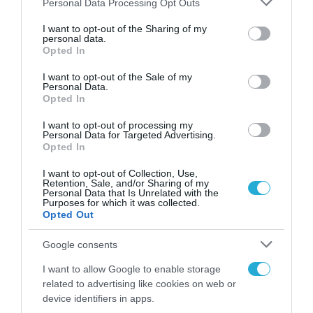
Personal Data Processing Opt Outs
ΕΡΕΥΝΑ & ΚΑΙΝΟΤΟΜΙΑ
services and may gather and store information including but
Μεταφορά γνώσης στο νησιά
not limited to your visit or usage behaviour. You may click to
I want to opt-out of the Sharing of my
personal data.
από 4 πανεπιστήμια μέσω
grant or deny consent to Google and its third-party tags to
Opted In
use your data for below specified purposes in below Google
Δικτύου ΠΡΑΞΗ
consent section.
I want to opt-out of the Sale of my
Personal Data.
30.03.2022
Opted In
I want to opt-out of processing my
Personal Data for Targeted Advertising.
Opted In
I want to opt-out of Collection, Use,
Retention, Sale, and/or Sharing of my
Personal Data that Is Unrelated with the
Purposes for which it was collected.
Opted Out
Google consents
I want to allow Google to enable storage
related to advertising like cookies on web or
device identifiers in apps.