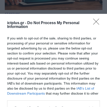
STARTUPS
Ξεκινούν οι προτάσεις νεοφυών
ictplus.gr -
Do Not Process My Personal
επιχειρήσεων για το πρόγραμμα
Information
DIANA του ΝΑΤΟ
If you wish to opt-out of the sale, sharing to third parties, or
26.06.2023
processing of your personal or sensitive information for
targeted advertising by us, please use the below opt-out
section to confirm your selection. Please note that after your
opt-out request is processed you may continue seeing
interest-based ads based on personal information utilized by
us or personal information disclosed to third parties prior to
your opt-out. You may separately opt-out of the further
disclosure of your personal information by third parties on the
IAB’s list of downstream participants. This information may
also be disclosed by us to third parties on the
IAB’s List of
Downstream Participants
that may further disclose it to other
third parties.
Please note that this website/app uses one or more Google