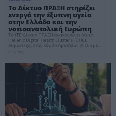
Το Δίκτυο ΠΡΑΞΗ στηρίζει
ενεργά την έξυπνη υγεία
στην Ελλάδα και την
νοτιοανατολική Ευρώπη
Το ΙΤΕ/Δίκτυο ΠΡΑΞΗ ανακοινώνει ότι το
Hellenic Digital Health Cluster (HDHC),
συμμετέχει στον Κόμβο Αριστείας VELES με
στόχο την προώθηση της καινοτομίας στον
07.07.2023
τομέα της έξυπνης υγειονομικής περίθαλψης
στην νοτιοανατολική Ευρώπη. Μέσω του HDHC,
το ΙΤΕ/ Δίκτυο ΠΡΑΞΗ αναβαθμίζει τον ρόλο
του στο οικοσύστημα της ψηφιακής υγείας. Το
HDHC, αποτελεί πρωτοβουλία του Ιδρύματος
Τεχνολογίας και […]