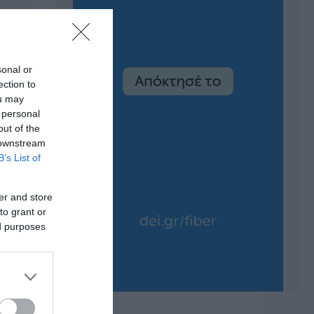
sonal or
ection to
ou may
 personal
out of the
 downstream
B’s List of
er and store
to grant or
ed purposes