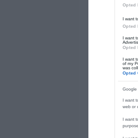
μαζί». Χιλιάδες […]
Opted 
I want t
Opted 
I want 
Advertis
Opted 
I want t
of my P
was col
Opted 
Google 
I want t
web or d
I want t
purpose