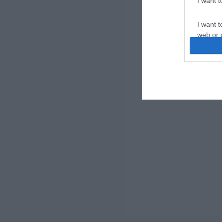
I want 
I want t
web or d
I want t
or app.
I want t
I want t
authenti