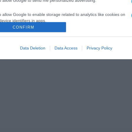
to allow Google to send me personalized advertising.
o allow Google to enable storage related to analytics like cookies on
evice identifiers in apps.
CONFIRM
o allow Google to enable storage related to functionality of the website
Data Deletion
Data Access
Privacy Policy
o allow Google to enable storage related to personalization.
o allow Google to enable storage related to security, including
cation functionality and fraud prevention, and other user protection.