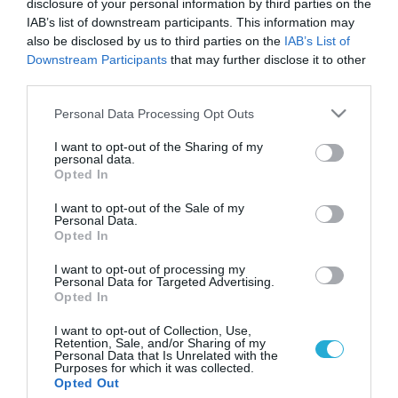
disclosure of your personal information by third parties on the
IAB’s list of downstream participants. This information may
also be disclosed by us to third parties on the
IAB’s List of
Downstream Participants
that may further disclose it to other
third parties.
Please note that this website/app uses one or more Google
Personal Data Processing Opt Outs
services and may gather and store information including but
not limited to your visit or usage behaviour. You may click to
I want to opt-out of the Sharing of my
personal data.
grant or deny consent to Google and its third-party tags to
Opted In
use your data for below specified purposes in below Google
consent section.
I want to opt-out of the Sale of my
Personal Data.
Opted In
I want to opt-out of processing my
Personal Data for Targeted Advertising.
Opted In
I want to opt-out of Collection, Use,
Retention, Sale, and/or Sharing of my
Personal Data that Is Unrelated with the
Purposes for which it was collected.
ΡΟΗ ΕΙΔΗΣΕΩΝ
Opted Out