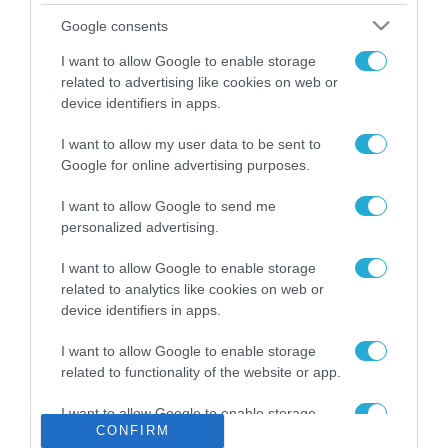
Το χρηματοδοτούμενο
Google consents
από την ΕΕ έργο “The
Gaming Police”
I want to allow Google to enable storage
ενισχύει την ασφάλεια
related to advertising like cookies on web or
31.07.2026
των παιδιών στο
device identifiers in apps.
διαδίκτυο
ΑΑΔΕ: Διευκρινίσεις
I want to allow my user data to be sent to
για τα πρόστιμα σε
Google for online advertising purposes.
παραβάσεις που
αφορούν τους ΦΗΜ
31.07.2026
I want to allow Google to send me
personalized advertising.
Σ. Καλαφάτης: «Η
Τεχνητή Νοημοσύνη
I want to allow Google to enable storage
δεν είναι απλώς μια
related to analytics like cookies on web or
νέα τεχνολογία, είναι
device identifiers in apps.
31.07.2026
μια νέα βιομηχανική
επανάσταση»
I want to allow Google to enable storage
Νέος οδηγός του ΕΚΤ
related to functionality of the website or app.
για τη χρηματοδότηση
των ελληνικών
I want to allow Google to enable storage
επιχειρήσεων στον
31.07.2026
CONFIRM
related to personalization.
χώρο της άμυνας