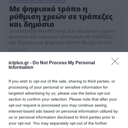
Με ψηφιακό τρόπο η
ρύθμιση χρεών σε τράπεζες
και δημόσιο
Δυνατότητα διευθέτησης των ιδιωτικών χρεών
φυσικών και νομικών προσώπων σε τράπεζες
και δημόσιο με ψηφιακό τρόπο θα έχουν από
1η Ιουνίου οι φορολογούμενοι. Ο Νόμος για την
27.05.2021
2η ευκαιρία ξεκινάει ψηφιακά την λειτουργία
του, τόσο για το σκέλος του εξωδικαστικού όσο
ictplus.gr -
Do Not Process My Personal
και για το σκέλος της πτώχευσης, καθώς όλη η
Information
διαδικασία θα μπορεί να γίνεται […]
If you wish to opt-out of the sale, sharing to third parties, or
processing of your personal or sensitive information for
targeted advertising by us, please use the below opt-out
section to confirm your selection. Please note that after your
opt-out request is processed you may continue seeing
interest-based ads based on personal information utilized by
us or personal information disclosed to third parties prior to
your opt-out. You may separately opt-out of the further