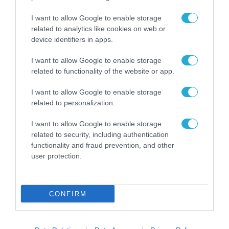
I want to allow Google to enable storage
related to analytics like cookies on web or
device identifiers in apps.
I want to allow Google to enable storage
related to functionality of the website or app.
ΡΟΗ ΕΙΔΗΣΕΩΝ
I want to allow Google to enable storage
Το χρηματοδοτούμενο
από την ΕΕ έργο “The
related to personalization.
Gaming Police”
ενισχύει την ασφάλεια
I want to allow Google to enable storage
31.07.2026
των παιδιών στο
related to security, including authentication
διαδίκτυο
functionality and fraud prevention, and other
ΑΑΔΕ: Διευκρινίσεις
user protection.
για τα πρόστιμα σε
παραβάσεις που
αφορούν τους ΦΗΜ
31.07.2026
CONFIRM
Σ. Καλαφάτης: «Η
Τεχνητή Νοημοσύνη