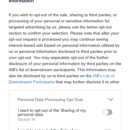
Information
εταιρεία MTIS. Στο πάνελ της παρουσίασης,
συμμετείχαν οι: Geoffrey R. Pyatt -Πρέσβης των
Ηνωμένων Πολιτειών της Αμερικής στην Αθήνα
If you wish to opt-out of the sale, sharing to third parties, or
[…]
processing of your personal or sensitive information for
targeted advertising by us, please use the below opt-out
section to confirm your selection. Please note that after your
opt-out request is processed you may continue seeing
interest-based ads based on personal information utilized by
us or personal information disclosed to third parties prior to
your opt-out. You may separately opt-out of the further
disclosure of your personal information by third parties on the
IAB’s list of downstream participants. This information may
ΨΗΦΙΑΚΟΣ ΜΕΤΑΣΧΗΜΑΤΙΣΜΟΣ
also be disclosed by us to third parties on the
IAB’s List of
ONEX και CISCΟ φτιάχνουν το
Downstream Participants
that may further disclose it to other
Διεθνές Κέντρο Θαλάσσιας
third parties.
Τεχνολογίας και Καινοτομίας στη
Please note that this website/app uses one or more Google
Personal Data Processing Opt Outs
Σύρο
17.12.2020
services and may gather and store information including but
not limited to your visit or usage behaviour. You may click to
I want to opt-out of the Sharing of my
personal data.
grant or deny consent to Google and its third-party tags to
Opted In
use your data for below specified purposes in below Google
consent section.