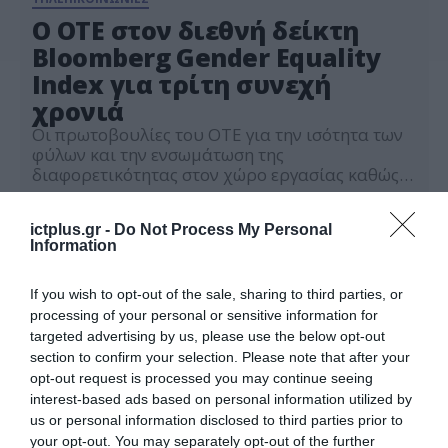
Ο ΟΤΕ στον διεθνή δείκτη
Bloomberg Gender Equality
Index για τρίτη συνεχή
χρονιά
Οι πρωτοβουλίες του ΟΤΕ για την ισότητα των
φύλων και την ενσωμάτωση της
διαφορετικότητας στον χώρο εργασίας καθώς
και η διαφάνεια στη δημοσιοποίηση σχετικών
15.02.2022
στοιχείων αναγνωρίστηκαν για τρίτη συνεχή
ictplus.gr -
Do Not Process My Personal
χρονιά από τον διεθνή δείκτη Bloomberg
Information
Gender Equality Index (GEI). O OTE επιλέχτηκε
από έναν από τους πιο σημαντικούς δείκτες σε
θέματα ισότητας των φύλων, να […]
If you wish to opt-out of the sale, sharing to third parties, or
processing of your personal or sensitive information for
targeted advertising by us, please use the below opt-out
section to confirm your selection. Please note that after your
opt-out request is processed you may continue seeing
interest-based ads based on personal information utilized by
us or personal information disclosed to third parties prior to
your opt-out. You may separately opt-out of the further