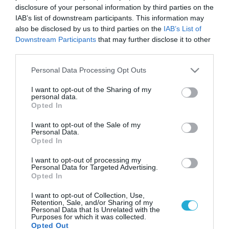
disclosure of your personal information by third parties on the
IAB’s list of downstream participants. This information may
also be disclosed by us to third parties on the
IAB’s List of
Downstream Participants
that may further disclose it to other
third parties.
Please note that this website/app uses one or more Google
Personal Data Processing Opt Outs
services and may gather and store information including but
not limited to your visit or usage behaviour. You may click to
I want to opt-out of the Sharing of my
personal data.
grant or deny consent to Google and its third-party tags to
Opted In
use your data for below specified purposes in below Google
consent section.
I want to opt-out of the Sale of my
Personal Data.
Opted In
I want to opt-out of processing my
Personal Data for Targeted Advertising.
Opted In
I want to opt-out of Collection, Use,
Retention, Sale, and/or Sharing of my
Personal Data that Is Unrelated with the
Purposes for which it was collected.
Opted Out