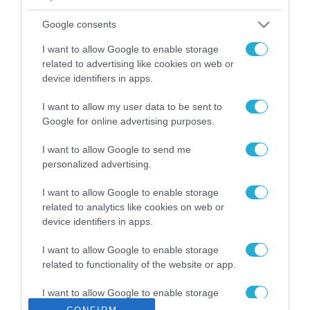
ΡΟΗ ΕΙΔΗΣΕΩΝ
Google consents
Το χρηματοδοτούμενο
από την ΕΕ έργο “The
I want to allow Google to enable storage
Gaming Police”
related to advertising like cookies on web or
ενισχύει την ασφάλεια
device identifiers in apps.
31.07.2026
των παιδιών στο
διαδίκτυο
I want to allow my user data to be sent to
ΑΑΔΕ: Διευκρινίσεις
Google for online advertising purposes.
για τα πρόστιμα σε
παραβάσεις που
I want to allow Google to send me
αφορούν τους ΦΗΜ
31.07.2026
personalized advertising.
Σ. Καλαφάτης: «Η
I want to allow Google to enable storage
Τεχνητή Νοημοσύνη
related to analytics like cookies on web or
δεν είναι απλώς μια
device identifiers in apps.
νέα τεχνολογία, είναι
31.07.2026
μια νέα βιομηχανική
I want to allow Google to enable storage
επανάσταση»
related to functionality of the website or app.
Νέος οδηγός του ΕΚΤ
για τη χρηματοδότηση
I want to allow Google to enable storage
των ελληνικών
related to personalization.