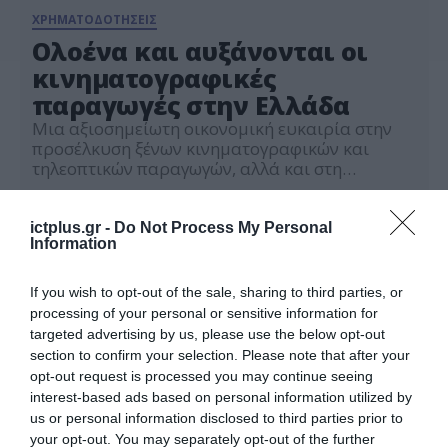
ΧΡΗΜΑΤΟΔΟΤΗΣΕΙΣ
Ολοένα και αυξάνονται οι
κινηματογραφικές
παραγωγές στην Ελλάδα
Μια αξιοσημείωτη οικονομική ευκαιρία στην
προσέλκυση ξένων κινηματογραφικών και
τηλεοπτικών παραγωγών, αλλά και στη
βελτίωση των δεξιοτήτων και των προοπτικών
20.12.2021
των επαγγελματιών του κλάδου στη χώρα,
διαπιστώνει η νέα δημοσιογραφική έρευνα της
ictplus.gr -
Do Not Process My Personal
Information
διαΝΕΟσις. Το 2021, οι μεγάλες ξένες
κινηματογραφικές και τηλεοπτικές παραγωγές
που επέλεξαν την Ελλάδα για γυρίσματα
If you wish to opt-out of the sale, sharing to third parties, or
πολλαπλασιάστηκαν. Σε όλη τη χώρα έγιναν
processing of your personal or sensitive information for
γυρίσματα […]
targeted advertising by us, please use the below opt-out
section to confirm your selection. Please note that after your
opt-out request is processed you may continue seeing
interest-based ads based on personal information utilized by
us or personal information disclosed to third parties prior to
your opt-out. You may separately opt-out of the further