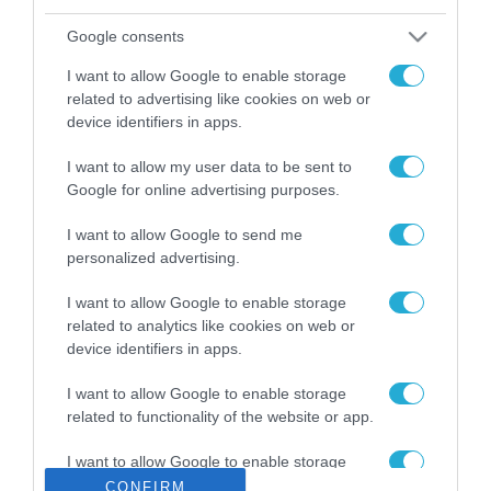
ΡΟΗ ΕΙΔΗΣΕΩΝ
Google consents
Το χρηματοδοτούμενο
από την ΕΕ έργο “The
I want to allow Google to enable storage
Gaming Police”
related to advertising like cookies on web or
ενισχύει την ασφάλεια
31.07.2026
device identifiers in apps.
των παιδιών στο
διαδίκτυο
I want to allow my user data to be sent to
ΑΑΔΕ: Διευκρινίσεις
για τα πρόστιμα σε
Google for online advertising purposes.
παραβάσεις που
αφορούν τους ΦΗΜ
I want to allow Google to send me
31.07.2026
personalized advertising.
Σ. Καλαφάτης: «Η
I want to allow Google to enable storage
Τεχνητή Νοημοσύνη
related to analytics like cookies on web or
δεν είναι απλώς μια
device identifiers in apps.
νέα τεχνολογία, είναι
31.07.2026
μια νέα βιομηχανική
I want to allow Google to enable storage
επανάσταση»
related to functionality of the website or app.
Νέος οδηγός του ΕΚΤ
για τη χρηματοδότηση
των ελληνικών
I want to allow Google to enable storage
επιχειρήσεων στον
related to personalization.
CONFIRM