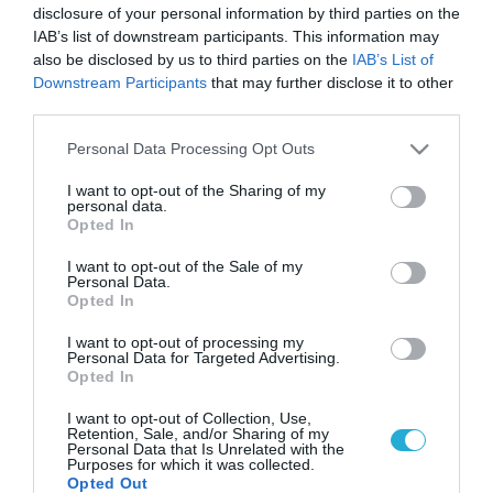
disclosure of your personal information by third parties on the
IAB’s list of downstream participants. This information may
also be disclosed by us to third parties on the
IAB’s List of
Downstream Participants
that may further disclose it to other
third parties.
Please note that this website/app uses one or more Google
Personal Data Processing Opt Outs
services and may gather and store information including but
not limited to your visit or usage behaviour. You may click to
I want to opt-out of the Sharing of my
personal data.
grant or deny consent to Google and its third-party tags to
Opted In
use your data for below specified purposes in below Google
consent section.
I want to opt-out of the Sale of my
Personal Data.
Opted In
I want to opt-out of processing my
Personal Data for Targeted Advertising.
Opted In
I want to opt-out of Collection, Use,
Retention, Sale, and/or Sharing of my
Personal Data that Is Unrelated with the
Purposes for which it was collected.
Opted Out