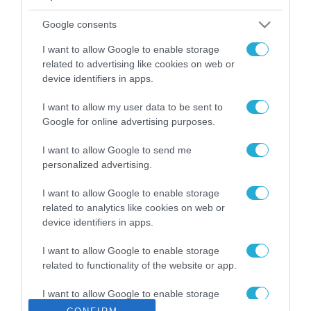
ΡΟΗ ΕΙΔΗΣΕΩΝ
Google consents
Το χρηματοδοτούμενο
από την ΕΕ έργο “The
I want to allow Google to enable storage
Gaming Police”
related to advertising like cookies on web or
ενισχύει την ασφάλεια
device identifiers in apps.
31.07.2026
των παιδιών στο
διαδίκτυο
I want to allow my user data to be sent to
ΑΑΔΕ: Διευκρινίσεις
Google for online advertising purposes.
για τα πρόστιμα σε
παραβάσεις που
I want to allow Google to send me
αφορούν τους ΦΗΜ
31.07.2026
personalized advertising.
Σ. Καλαφάτης: «Η
I want to allow Google to enable storage
Τεχνητή Νοημοσύνη
related to analytics like cookies on web or
δεν είναι απλώς μια
device identifiers in apps.
νέα τεχνολογία, είναι
31.07.2026
μια νέα βιομηχανική
I want to allow Google to enable storage
επανάσταση»
related to functionality of the website or app.
Νέος οδηγός του ΕΚΤ
για τη χρηματοδότηση
I want to allow Google to enable storage
των ελληνικών
related to personalization.