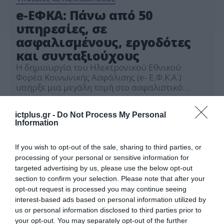
e-ΕΦΚΑ: Πάνω από 50
υπηρεσίες, σε
ασφαλισμένους, εργοδότες
και συνταξιούχους
Η δημιουργία του Ηλεκτρονικού Εθνικού
Φορέα Κοινωνικής Ασφάλισης (e- Ε.Φ.Κ.Α.)
υπήρξε μια μεγάλη τομή στο ασφαλιστικό
σύστημα της χώρας, με στόχο τη διασφάλιση
30.11.2021
της βιωσιμότητας και της αποτελεσματικότητάς
ictplus.gr -
Do Not Process My Personal
του. Ο φορέας είναι σήμερα υπεύθυνος για την
Information
συγκέντρωση όλων των ασφαλιστικών
εισφορών και για την καταβολή όλων των
συντάξεων και εφάπαξ παροχών, σε όλους τους
If you wish to opt-out of the sale, sharing to third parties, or
ασφαλισμένους. […]
processing of your personal or sensitive information for
targeted advertising by us, please use the below opt-out
section to confirm your selection. Please note that after your
opt-out request is processed you may continue seeing
interest-based ads based on personal information utilized by
us or personal information disclosed to third parties prior to
your opt-out. You may separately opt-out of the further