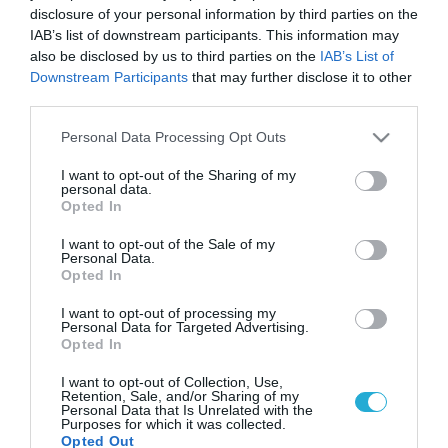
disclosure of your personal information by third parties on the
IAB’s list of downstream participants. This information may
also be disclosed by us to third parties on the
IAB’s List of
Downstream Participants
that may further disclose it to other
third parties.
Please note that this website/app uses one or more Google
Personal Data Processing Opt Outs
services and may gather and store information including but
not limited to your visit or usage behaviour. You may click to
I want to opt-out of the Sharing of my
personal data.
grant or deny consent to Google and its third-party tags to
Opted In
use your data for below specified purposes in below Google
consent section.
I want to opt-out of the Sale of my
Personal Data.
Opted In
I want to opt-out of processing my
Personal Data for Targeted Advertising.
Opted In
I want to opt-out of Collection, Use,
Retention, Sale, and/or Sharing of my
Personal Data that Is Unrelated with the
Purposes for which it was collected.
Opted Out