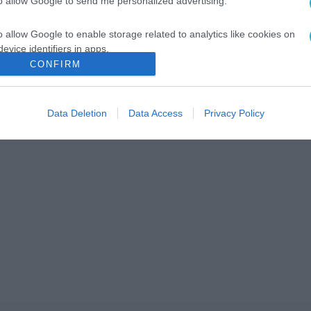
to allow Google to send me personalized advertising.
o allow Google to enable storage related to analytics like cookies on
evice identifiers in apps.
CONFIRM
o allow Google to enable storage related to functionality of the website
Data Deletion
Data Access
Privacy Policy
o allow Google to enable storage related to personalization.
o allow Google to enable storage related to security, including
cation functionality and fraud prevention, and other user protection.