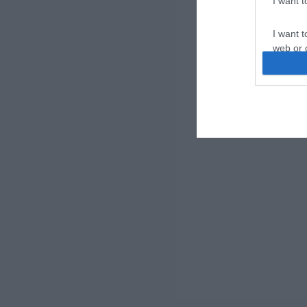
I want 
I want t
web or d
I want t
or app.
I want t
I want t
authenti