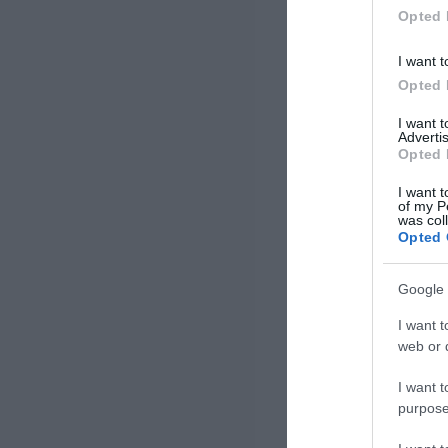
Περιφέρειας Κεντρικής
Opted 
Μακεδονίας, για άτομα ηλικίας
άνω των 65 ετών. Από τα τέλη
I want t
Ιανουαρίου και […]
Opted 
I want 
Advertis
Opted 
I want t
of my P
was col
Opted 
Google 
I want t
web or d
I want t
purpose