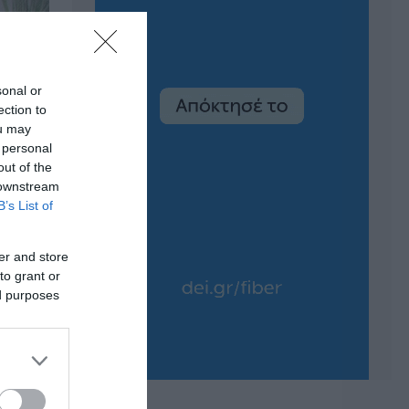
sonal or
ection to
ou may
 personal
out of the
 downstream
B’s List of
er and store
to grant or
ed purposes