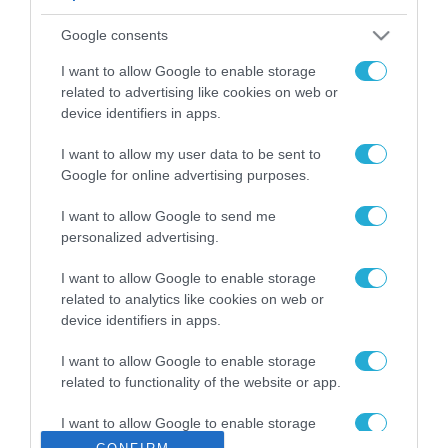
ΡΟΗ ΕΙΔΗΣΕΩΝ
Google consents
Το χρηματοδοτούμενο
από την ΕΕ έργο “The
I want to allow Google to enable storage
Gaming Police”
related to advertising like cookies on web or
ενισχύει την ασφάλεια
device identifiers in apps.
31.07.2026
των παιδιών στο
διαδίκτυο
I want to allow my user data to be sent to
ΑΑΔΕ: Διευκρινίσεις
Google for online advertising purposes.
για τα πρόστιμα σε
παραβάσεις που
I want to allow Google to send me
αφορούν τους ΦΗΜ
31.07.2026
personalized advertising.
Σ. Καλαφάτης: «Η
I want to allow Google to enable storage
Τεχνητή Νοημοσύνη
related to analytics like cookies on web or
δεν είναι απλώς μια
device identifiers in apps.
νέα τεχνολογία, είναι
31.07.2026
μια νέα βιομηχανική
I want to allow Google to enable storage
επανάσταση»
related to functionality of the website or app.
Νέος οδηγός του ΕΚΤ
για τη χρηματοδότηση
I want to allow Google to enable storage
των ελληνικών
related to personalization.