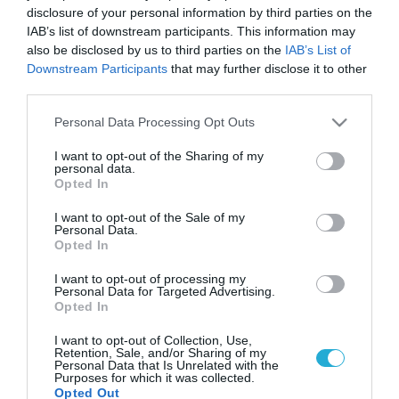
disclosure of your personal information by third parties on the
IAB’s list of downstream participants. This information may
also be disclosed by us to third parties on the
IAB’s List of
Downstream Participants
that may further disclose it to other
third parties.
Please note that this website/app uses one or more Google
Personal Data Processing Opt Outs
services and may gather and store information including but
not limited to your visit or usage behaviour. You may click to
I want to opt-out of the Sharing of my
personal data.
grant or deny consent to Google and its third-party tags to
Opted In
use your data for below specified purposes in below Google
consent section.
I want to opt-out of the Sale of my
Personal Data.
Opted In
I want to opt-out of processing my
Personal Data for Targeted Advertising.
Opted In
I want to opt-out of Collection, Use,
Retention, Sale, and/or Sharing of my
Personal Data that Is Unrelated with the
Purposes for which it was collected.
Opted Out