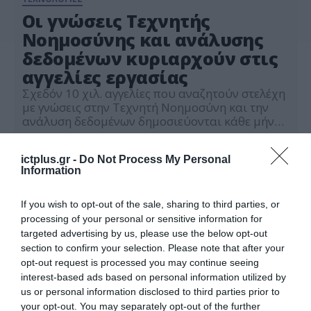
Οι γνώσεις Τεχνητής
Νοημοσύνης και ανάλυσης
δεδομένων κυριαρχούν στις
αγγελίες εργασίας
Σχεδόν 10 χιλ. αγγελίες που αναζητούν στελέχη
με γνώσεις στην Τεχνητή Νοημοσύνη και την
ανάλυση δεδομένων δημοσιεύονται κάθε μήνα
μόνο στην Βρετανία, όμως οι περισσότερες
25.05.2021
θέσεις αργούν πάρα πολύ να καλυφθούν. Ο
ictplus.gr -
Do Not Process My Personal
λόγος δεν είναι άλλος από την μεγάλη έλλειψη
Information
κατάλληλα εκπαιδευμένου προσωπικού, κάτι
που δείχνει τον δρόμο προς το μέλλον της
εκπαίδευσης. Σύμφωνα με […]
If you wish to opt-out of the sale, sharing to third parties, or
processing of your personal or sensitive information for
targeted advertising by us, please use the below opt-out
section to confirm your selection. Please note that after your
opt-out request is processed you may continue seeing
interest-based ads based on personal information utilized by
us or personal information disclosed to third parties prior to
your opt-out. You may separately opt-out of the further