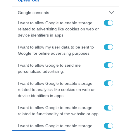
Opted Out
ΡΟΗ ΕΙΔΗΣΕΩΝ
Google consents
Το χρηματοδοτούμενο
I want to allow Google to enable storage
από την ΕΕ έργο “The
related to advertising like cookies on web or
Gaming Police”
device identifiers in apps.
ενισχύει την ασφάλεια
31.07.2026
των παιδιών στο
I want to allow my user data to be sent to
διαδίκτυο
ΑΑΔΕ: Διευκρινίσεις
Google for online advertising purposes.
για τα πρόστιμα σε
παραβάσεις που
I want to allow Google to send me
αφορούν τους ΦΗΜ
personalized advertising.
31.07.2026
I want to allow Google to enable storage
Σ. Καλαφάτης: «Η
related to analytics like cookies on web or
Τεχνητή Νοημοσύνη
device identifiers in apps.
δεν είναι απλώς μια
νέα τεχνολογία, είναι
31.07.2026
I want to allow Google to enable storage
μια νέα βιομηχανική
επανάσταση»
related to functionality of the website or app.
Νέος οδηγός του ΕΚΤ
για τη χρηματοδότηση
I want to allow Google to enable storage