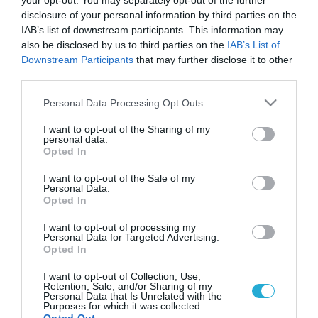
your opt-out. You may separately opt-out of the further
disclosure of your personal information by third parties on the
IAB’s list of downstream participants. This information may
also be disclosed by us to third parties on the
IAB’s List of
Downstream Participants
that may further disclose it to other
third parties.
Please note that this website/app uses one or more Google
Personal Data Processing Opt Outs
services and may gather and store information including but
not limited to your visit or usage behaviour. You may click to
I want to opt-out of the Sharing of my
personal data.
grant or deny consent to Google and its third-party tags to
Opted In
use your data for below specified purposes in below Google
consent section.
I want to opt-out of the Sale of my
Personal Data.
Opted In
I want to opt-out of processing my
Personal Data for Targeted Advertising.
Opted In
I want to opt-out of Collection, Use,
Retention, Sale, and/or Sharing of my
Personal Data that Is Unrelated with the
Purposes for which it was collected.