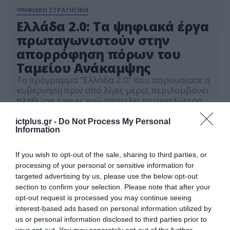
ΨΗΦΙΑΚΗ ΣΤΡΑΤΗΓΙΚΗ
Ελλάδα 2.0: Τα ψηφιακά έργα
πρωταγωνιστούν στην
απορρόφηση πόρων του
Ταμείου Ανάκαμψης
Το πρόγραμμα “Ελλάδα 2.0” που παρουσίασε η
κυβέρνηση πριν από λίγες μέρες περιλαμβάνει
πληθώρα έργων, ενώ αποτελεί το μεγαλύτερο
“πακέτο βοήθειας και επανεκκίνησης” που έχει
05.04.2021
διαχειριστεί η χώρα τα τελευταία χρόνια. Στον
ictplus.gr -
Do Not Process My Personal
πυρήνα των έργων αυτών βρίσκεται η ψηφιακή
Information
ανάπτυξη, με τα έργα που περιλαμβάνονται
στην ατζέντα του ψηφιακού μετασχηματισμού
If you wish to opt-out of the sale, sharing to third parties, or
να διεκδικούν την μερίδα του […]
processing of your personal or sensitive information for
targeted advertising by us, please use the below opt-out
section to confirm your selection. Please note that after your
opt-out request is processed you may continue seeing
interest-based ads based on personal information utilized by
us or personal information disclosed to third parties prior to