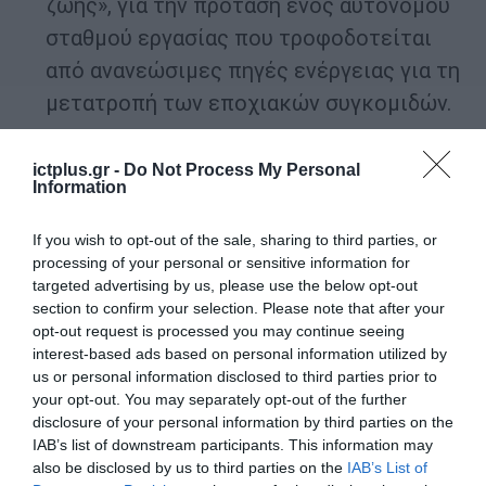
ζωής», για την πρόταση ενός αυτόνομου
σταθμού εργασίας που τροφοδοτείται
από ανανεώσιμες πηγές ενέργειας για τη
μετατροπή των εποχιακών συγκομιδών.
Ο νικητής και ο επιλαχών της
«Ειδικής
ictplus.gr -
Do Not Process My Personal
Αναγνώρισης στην προσπάθεια
Information
ανασυγκρότησης και ανάκαμψης της
If you wish to opt-out of the sale, sharing to third parties, or
Ουκρανίας»
είναι:
processing of your personal or sensitive information for
targeted advertising by us, please use the below opt-out
Nad Dzherelom από το Δημοτικό
section to confirm your selection. Please note that after your
opt-out request is processed you may continue seeing
Συμβούλιο του Λβιβ, νικητής, που
interest-based ads based on personal information utilized by
αναγνωρίστηκε για την αποκατάσταση
us or personal information disclosed to third parties prior to
your opt-out. You may separately opt-out of the further
μιας εγκαταλελειμμένης φυσικής
disclosure of your personal information by third parties on the
περιοχής για κοινωνική ένταξη με
IAB’s list of downstream participants. This information may
also be disclosed by us to third parties on the
IAB’s List of
παράλληλη διατήρηση του