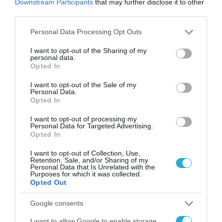
Downstream Participants
that may further disclose it to other
οικοσυστήματος και της
third parties.
βιοποικιλότητας.
Please note that this website/app uses one or more Google
Personal Data Processing Opt Outs
services and may gather and store information including but
Leo States, επιλαχών, για την παροχή
not limited to your visit or usage behaviour. You may click to
I want to opt-out of the Sharing of my
προσωρινής στέγασης σε εκτοπισμένους
personal data.
grant or deny consent to Google and its third-party tags to
Opted In
στην Ουκρανία.
use your data for below specified purposes in below Google
consent section.
I want to opt-out of the Sale of my
Personal Data.
Τα 20 βραβευμένα έργα επιλέχθηκαν από 49
Opted In
φιναλίστ που ενσωματώνουν τις αρχές του
I want to opt-out of processing my
Νέου Ευρωπαϊκού Bauhaus. Θα λάβουν ένα
Personal Data for Targeted Advertising.
Opted In
χρηματικό έπαθλο έως και 30.000 ευρώ και
I want to opt-out of Collection, Use,
ένα πακέτο επικοινωνίας που θα τους
Retention, Sale, and/or Sharing of my
Personal Data that Is Unrelated with the
βοηθήσει να αναπτύξουν περαιτέρω τα έργα
Purposes for which it was collected.
Opted Out
τους ή να τα επαναλάβουν σε όλη την
Ευρώπη.
Google consents
I want to allow Google to enable storage