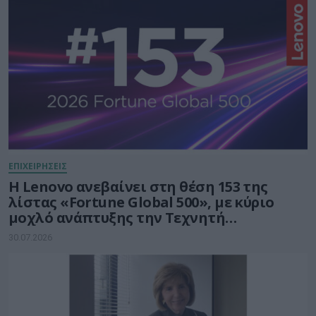
ΕΠΙΧΕΙΡΗΣΕΙΣ
Η Lenovo ανεβαίνει στη θέση 153 της
λίστας «Fortune Global 500», με κύριο
μοχλό ανάπτυξης την Τεχνητή
Νοημοσύνη
30.07.2026