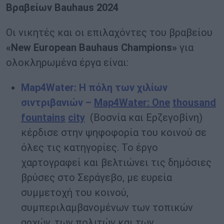
Βραβείων Bauhaus 2024
Οι νικητές και οι επιλαχόντες του βραβείου
«New European Bauhaus Champions»
για
ολοκληρωμένα έργα είναι:
Map
4Water
: Η πόλη των χιλίων
σιντριβανιών –
Map
4
Water
:
One
thousand
fountains
city
(Βοσνία και Ερζεγοβίνη)
κέρδισε στην ψηφοφορία του κοινού σε
όλες τις κατηγορίες. Το έργο
χαρτογραφεί και βελτιώνει τις δημόσιες
βρύσες στο Σεράγεβο, με ευρεία
συμμετοχή του κοινού,
συμπεριλαμβανομένων των τοπικών
αρχών, των πολιτών και των