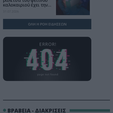
καλοκαιριού έχει την
υπογραφή της Xiaomi
31.07.2026
ΟΛΗ Η ΡΟΗ ΕΙΔΗΣΕΩΝ
ΒΡΑΒΕΙΑ - ΔΙΑΚΡΙΣΕΙΣ