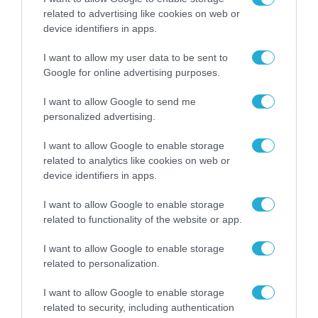
Ιστορικό
related to advertising like cookies on web or
device identifiers in apps.
Τα Βραβεία 2024 αναγνωρίζουν τις
I want to allow my user data to be sent to
καλύτερες πρωτοβουλίες NEB σε τέσσερις
Google for online advertising purposes.
κατηγορίες:
I want to allow Google to send me
personalized advertising.
Επανασύνδεση με τη φύση.
I want to allow Google to enable storage
Ανάκτηση της αίσθησης του ανήκειν.
related to analytics like cookies on web or
Δίνοντας προτεραιότητα στα μέρη και
device identifiers in apps.
στους ανθρώπους που το χρειάζονται
I want to allow Google to enable storage
περισσότερο.
related to functionality of the website or app.
Διαμόρφωση ενός κυκλικού
I want to allow Google to enable storage
related to personalization.
βιομηχανικού οικοσυστήματος και
υποστήριξη της σκέψης του κύκλου ζωής.
I want to allow Google to enable storage
related to security, including authentication