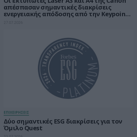
Οι εκτυπωτές Laser A3 και A4 της Canon
απέσπασαν σημαντικές διακρίσεις
ενεργειακής απόδοσης από την Keypoint
Intelligence
27.07.2026
ΕΠΙΧΕΙΡΗΣΕΙΣ
Δύο σημαντικές ESG διακρίσεις για τον
Όμιλο Quest
23.07.2026