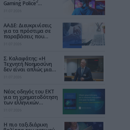
Gaming Police”
ενισχύει την ασφάλεια
31.07.2026
των παιδιών στο
διαδίκτυο
ΑΑΔΕ: Διευκρινίσεις
για τα πρόστιμα σε
παραβάσεις που
αφορούν τους ΦΗΜ
31.07.2026
Σ. Καλαφάτης: «Η
Τεχνητή Νοημοσύνη
δεν είναι απλώς μια
νέα τεχνολογία, είναι
31.07.2026
μια νέα βιομηχανική
επανάσταση»
Νέος οδηγός του ΕΚΤ
για τη χρηματοδότηση
των ελληνικών
επιχειρήσεων στον
31.07.2026
χώρο της άμυνας
Η πιο ταξιδιάρικη
βαλίτσα του φετινού