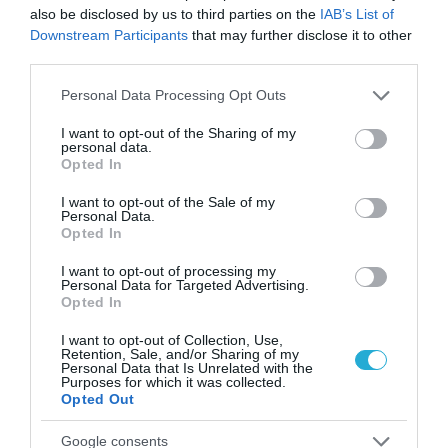
χώρο της άμυνας
also be disclosed by us to third parties on the
IAB’s List of
Downstream Participants
that may further disclose it to other
Η πιο ταξιδιάρικη
third parties.
βαλίτσα του φετινού
καλοκαιριού έχει την
Please note that this website/app uses one or more Google
Personal Data Processing Opt Outs
υπογραφή της Xiaomi
31.07.2026
services and may gather and store information including but
not limited to your visit or usage behaviour. You may click to
I want to opt-out of the Sharing of my
personal data.
grant or deny consent to Google and its third-party tags to
ΟΛΗ Η ΡΟΗ ΕΙΔΗΣΕΩΝ
Opted In
use your data for below specified purposes in below Google
consent section.
I want to opt-out of the Sale of my
Personal Data.
Opted In
I want to opt-out of processing my
Personal Data for Targeted Advertising.
Opted In
I want to opt-out of Collection, Use,
Retention, Sale, and/or Sharing of my
Personal Data that Is Unrelated with the
Purposes for which it was collected.
Opted Out
Google consents