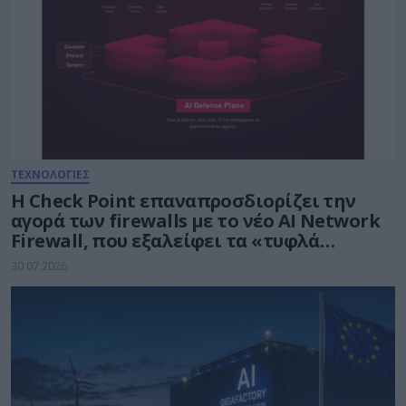
ΤΕΧΝΟΛΟΓΙΕΣ
Η Check Point επαναπροσδιορίζει την
αγορά των firewalls με το νέο AI Network
Firewall, που εξαλείφει τα «τυφλά
σημεία» της Τεχνητής Νοημοσύνης σε
30.07.2026
κάθε δίκτυο