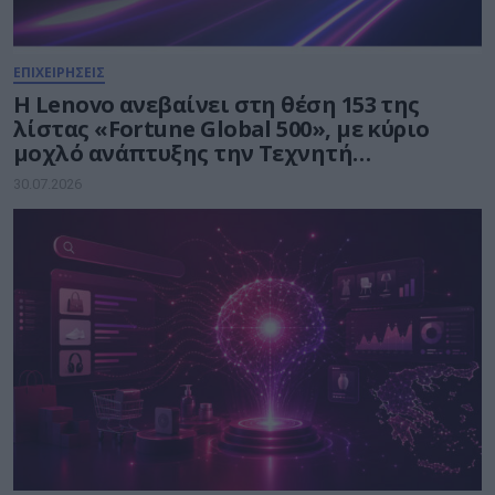
ΕΠΙΧΕΙΡΗΣΕΙΣ
Η Lenovo ανεβαίνει στη θέση 153 της
λίστας «Fortune Global 500», με κύριο
μοχλό ανάπτυξης την Τεχνητή
Νοημοσύνη
30.07.2026