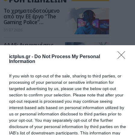
Το χρηματοδοτούμενο
από την ΕΕ έργο “The
Gaming Police”
ενισχύει την ασφάλεια
31.07.2026
των παιδιών στο
διαδίκτυο
ΑΑΔΕ: Διευκρινίσεις
για τα πρόστιμα σε
παραβάσεις που
ictplus.gr -
Do Not Process My Personal
αφορούν τους ΦΗΜ
Information
31.07.2026
If you wish to opt-out of the sale, sharing to third parties, or
Σ. Καλαφάτης: «Η
processing of your personal or sensitive information for
Τεχνητή Νοημοσύνη
targeted advertising by us, please use the below opt-out
δεν είναι απλώς μια
section to confirm your selection. Please note that after your
νέα τεχνολογία, είναι
31.07.2026
μια νέα βιομηχανική
opt-out request is processed you may continue seeing
επανάσταση»
interest-based ads based on personal information utilized by
Νέος οδηγός του ΕΚΤ
us or personal information disclosed to third parties prior to
για τη χρηματοδότηση
your opt-out. You may separately opt-out of the further
των ελληνικών
disclosure of your personal information by third parties on the
επιχειρήσεων στον
IAB’s list of downstream participants. This information may
31.07.2026