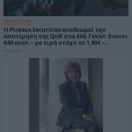
ΠΛΗΡΟΦΟΡΙΚΗ
Η Piraeus Securities αναθεωρεί την
αποτίμηση της QnR στα €66,7 εκατ. έναντι
€49 εκατ. – με τιμή στόχο το 1,90€ –
διατηρεί σύσταση «Outperform»
29.07.2026