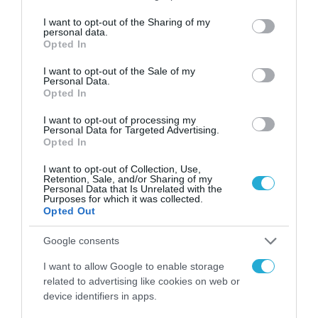
services and may gather and store information including but
not limited to your visit or usage behaviour. You may click to
I want to opt-out of the Sharing of my
personal data.
grant or deny consent to Google and its third-party tags to
Opted In
use your data for below specified purposes in below Google
consent section.
I want to opt-out of the Sale of my
Personal Data.
Opted In
I want to opt-out of processing my
Personal Data for Targeted Advertising.
Opted In
ΡΟΗ ΕΙΔΗΣΕΩΝ
I want to opt-out of Collection, Use,
Retention, Sale, and/or Sharing of my
Personal Data that Is Unrelated with the
Το χρηματοδοτούμενο
Purposes for which it was collected.
από την ΕΕ έργο “The
Opted Out
Gaming Police”
ενισχύει την ασφάλεια
Google consents
31.07.2026
των παιδιών στο
διαδίκτυο
I want to allow Google to enable storage
ΑΑΔΕ: Διευκρινίσεις
related to advertising like cookies on web or
για τα πρόστιμα σε
device identifiers in apps.
παραβάσεις που