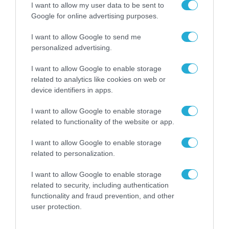
αφορούν τους ΦΗΜ
I want to allow my user data to be sent to
31.07.2026
Google for online advertising purposes.
Σ. Καλαφάτης: «Η
I want to allow Google to send me
Τεχνητή Νοημοσύνη
personalized advertising.
δεν είναι απλώς μια
νέα τεχνολογία, είναι
31.07.2026
μια νέα βιομηχανική
I want to allow Google to enable storage
επανάσταση»
related to analytics like cookies on web or
Νέος οδηγός του ΕΚΤ
device identifiers in apps.
για τη χρηματοδότηση
των ελληνικών
I want to allow Google to enable storage
επιχειρήσεων στον
related to functionality of the website or app.
31.07.2026
χώρο της άμυνας
I want to allow Google to enable storage
Η πιο ταξιδιάρικη
related to personalization.
βαλίτσα του φετινού
καλοκαιριού έχει την
υπογραφή της Xiaomi
I want to allow Google to enable storage
31.07.2026
related to security, including authentication
functionality and fraud prevention, and other
ΟΛΗ Η ΡΟΗ ΕΙΔΗΣΕΩΝ
user protection.