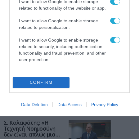
I want to allow Google to enable storage
related to functionality of the website or app.
I want to allow Google to enable storage
related to personalization.
ΡΟΗ ΕΙΔΗΣΕΩΝ
I want to allow Google to enable storage
related to security, including authentication
Το χρηματοδοτούμενο
functionality and fraud prevention, and other
από την ΕΕ έργο “The
user protection.
Gaming Police”
ενισχύει την ασφάλεια
31.07.2026
των παιδιών στο
διαδίκτυο
CONFIRM
ΑΑΔΕ: Διευκρινίσεις
για τα πρόστιμα σε
παραβάσεις που
αφορούν τους ΦΗΜ
Data Deletion
Data Access
Privacy Policy
31.07.2026
Σ. Καλαφάτης: «Η
Τεχνητή Νοημοσύνη
δεν είναι απλώς μια