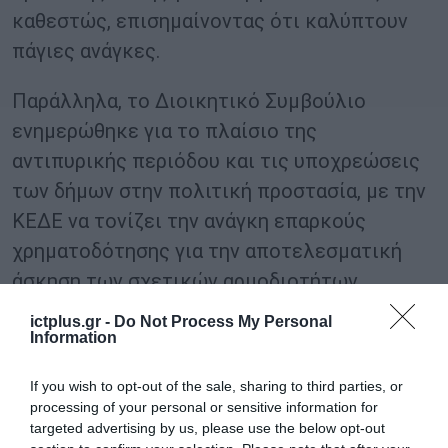
καθεστώς, επισημαίνοντας ότι καλύπτουν
πάγιες ανάγκες.
Παράλληλα, το Διοικητικό Συμβούλιο
ενημερώθηκε για το πλαίσιο της
αντιπυρικής περιόδου και τις υποχρεώσεις
των δήμων στην πολιτική προστασία, με την
ΚΕΔΕ να τονίζει την ανάγκη επαρκούς
χρηματοδότησης για την αποτελεσματική
άσκηση των σχετικών αρμοδιοτήτων.
ictplus.gr -
Do Not Process My Personal
Ο Γενικός Γραμματέας της ΚΕΔΕ κ. Δημήτρης
Information
Καφαντάρης αναφέρθηκε επίσης στη
If you wish to opt-out of the sale, sharing to third parties, or
διοργάνωση της ημερίδας της ΚΕΔΕ για τη
processing of your personal or sensitive information for
συνταγματική αναθεώρηση, η οποία θα
targeted advertising by us, please use the below opt-out