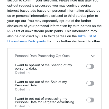
πραγματοποιηθεί στις 26 Μαΐου στο
section to confirm your selection. Please note that after your
opt-out request is processed you may continue seeing
αμφιθέατρο «Μιλτιάδης Έβερτ» στην
interest-based ads based on personal information utilized by
Τεχνόπολη του Δήμου Αθηναίων
us or personal information disclosed to third parties prior to
your opt-out. You may separately opt-out of the further
επιβεβαιώνοντας για ακόμα μια φορά ότι η
disclosure of your personal information by third parties on the
ΚΕΔΕ είναι παρούσα σε όλες τις εξελίξεις
IAB’s list of downstream participants. This information may
also be disclosed by us to third parties on the
IAB’s List of
που αφορούν τη δημόσια ζωή και το θεσμικό
Downstream Participants
that may further disclose it to other
μέλλον της χώρας, δίνοντας έμφαση στα
third parties.
άρθρα 101 και 102 που αφορούν την Τοπική
Please note that this website/app uses one or more Google
Personal Data Processing Opt Outs
Αυτοδιοίκηση.
services and may gather and store information including but
not limited to your visit or usage behaviour. You may click to
I want to opt-out of the Sharing of my
personal data.
grant or deny consent to Google and its third-party tags to
TAGS:
Opted In
use your data for below specified purposes in below Google
ΚΕΔΕ
ΚΩΔΙΚΑΣ
ΛΑΖΑΡΟΣ
consent section.
I want to opt-out of the Sale of my
ΑΥΤΟΔΙΟΙΚΗΣΗΣ
ΚΥΡΙΖΟΓΛΟΥ
Personal Data.
Opted In
I want to opt-out of processing my
Personal Data for Targeted Advertising.
Opted In