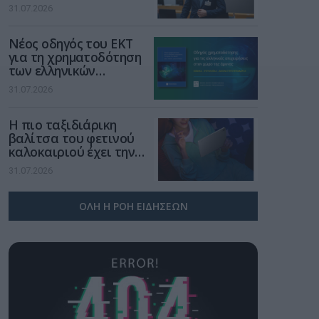
νέα τεχνολογία, είναι
31.07.2026
μια νέα βιομηχανική
επανάσταση»
Νέος οδηγός του ΕΚΤ
για τη χρηματοδότηση
των ελληνικών
επιχειρήσεων στον
31.07.2026
χώρο της άμυνας
Η πιο ταξιδιάρικη
βαλίτσα του φετινού
καλοκαιριού έχει την
υπογραφή της Xiaomi
31.07.2026
ΟΛΗ Η ΡΟΗ ΕΙΔΗΣΕΩΝ