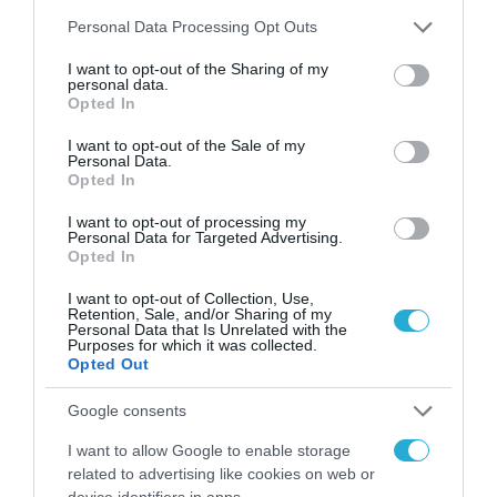
ΟΛΗ Η ΡΟΗ ΕΙΔΗΣΕΩΝ
Please note that this website/app uses one or more Google
Personal Data Processing Opt Outs
services and may gather and store information including but
not limited to your visit or usage behaviour. You may click to
I want to opt-out of the Sharing of my
personal data.
grant or deny consent to Google and its third-party tags to
Opted In
use your data for below specified purposes in below Google
consent section.
I want to opt-out of the Sale of my
Personal Data.
Opted In
I want to opt-out of processing my
Personal Data for Targeted Advertising.
Opted In
I want to opt-out of Collection, Use,
Retention, Sale, and/or Sharing of my
Personal Data that Is Unrelated with the
Purposes for which it was collected.
Opted Out
ΕΡΓΑ - ΕΓΚΑΤΑΣΤΑΣΕΙΣ
Google consents
I want to allow Google to enable storage
related to advertising like cookies on web or
device identifiers in apps.