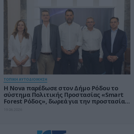
ΤΟΠΙΚΗ ΑΥΤΟΔΙΟΙΚΗΣΗ
Η Nova παρέδωσε στον Δήμο Ρόδου το
σύστημα Πολιτικής Προστασίας «Smart
Forest Ρόδος», δωρεά για την προστασία
και την ανθεκτικότητα του φυσικού
19.06.2026
περιβάλλοντος