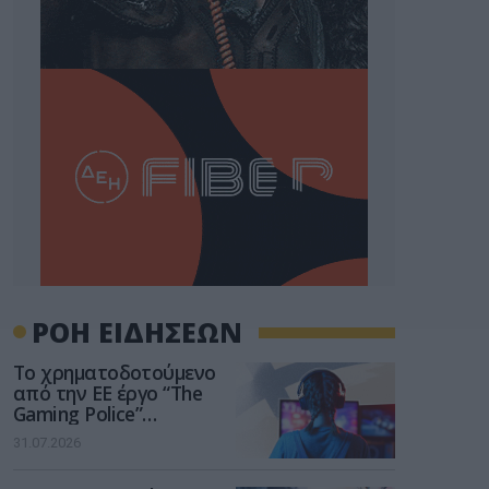
ΡΟΗ ΕΙΔΗΣΕΩΝ
Το χρηματοδοτούμενο
από την ΕΕ έργο “The
Gaming Police”
ενισχύει την ασφάλεια
31.07.2026
των παιδιών στο
διαδίκτυο