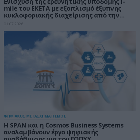
Ενίσχυση της ερευνητικής υποδομής i-
mile του ΕΚΕΤΑ με εξοπλισμό έξυπνης
κυκλοφοριακής διαχείρισης από την
Ένωση Εταιρειών DOTSOFT-EUR.ELEC
01.07.2026
ΨΗΦΙΑΚΟΣ ΜΕΤΑΣΧΗΜΑΤΙΣΜΟΣ
Η SPAN και η Cosmos Business Systems
αναλαμβάνουν έργο ψηφιακής
αναβάθμισης για τον ΕΟΠΥΥ