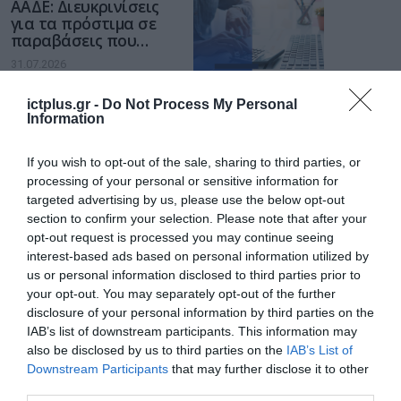
ΑΑΔΕ: Διευκρινίσεις
για τα πρόστιμα σε
παραβάσεις που
αφορούν τους ΦΗΜ
31.07.2026
ictplus.gr -
Do Not Process My Personal
Σ. Καλαφάτης: «Η
Information
Τεχνητή Νοημοσύνη
δεν είναι απλώς μια
νέα τεχνολογία, είναι
If you wish to opt-out of the sale, sharing to third parties, or
31.07.2026
μια νέα βιομηχανική
processing of your personal or sensitive information for
επανάσταση»
targeted advertising by us, please use the below opt-out
Νέος οδηγός του ΕΚΤ
section to confirm your selection. Please note that after your
για τη χρηματοδότηση
opt-out request is processed you may continue seeing
των ελληνικών
interest-based ads based on personal information utilized by
επιχειρήσεων στον
31.07.2026
us or personal information disclosed to third parties prior to
χώρο της άμυνας
your opt-out. You may separately opt-out of the further
Η πιο ταξιδιάρικη
disclosure of your personal information by third parties on the
βαλίτσα του φετινού
IAB’s list of downstream participants. This information may
καλοκαιριού έχει την
also be disclosed by us to third parties on the
IAB’s List of
υπογραφή της Xiaomi
Downstream Participants
that may further disclose it to other
31.07.2026
third parties.