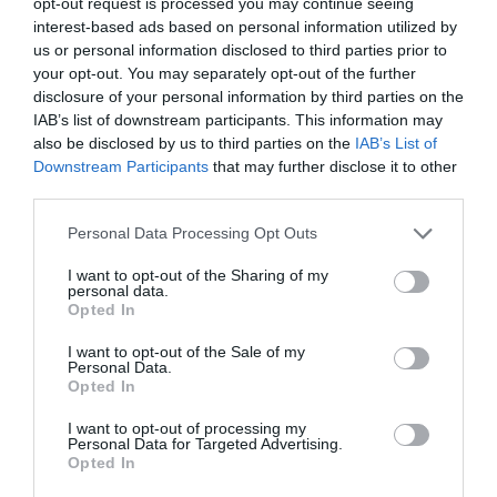
opt-out request is processed you may continue seeing
interest-based ads based on personal information utilized by
us or personal information disclosed to third parties prior to
your opt-out. You may separately opt-out of the further
disclosure of your personal information by third parties on the
ΡΟΗ ΕΙΔΗΣΕΩΝ
IAB’s list of downstream participants. This information may
also be disclosed by us to third parties on the
IAB’s List of
Το χρηματοδοτούμενο
Downstream Participants
that may further disclose it to other
από την ΕΕ έργο “The
third parties.
Gaming Police”
ενισχύει την ασφάλεια
Please note that this website/app uses one or more Google
Personal Data Processing Opt Outs
31.07.2026
των παιδιών στο
services and may gather and store information including but
διαδίκτυο
not limited to your visit or usage behaviour. You may click to
I want to opt-out of the Sharing of my
ΑΑΔΕ: Διευκρινίσεις
personal data.
grant or deny consent to Google and its third-party tags to
Opted In
για τα πρόστιμα σε
use your data for below specified purposes in below Google
παραβάσεις που
consent section.
I want to opt-out of the Sale of my
αφορούν τους ΦΗΜ
31.07.2026
Personal Data.
Opted In
Σ. Καλαφάτης: «Η
I want to opt-out of processing my
Τεχνητή Νοημοσύνη
Personal Data for Targeted Advertising.
δεν είναι απλώς μια
Opted In
νέα τεχνολογία, είναι
31.07.2026