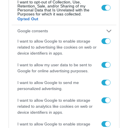
μια νέα βιομηχανική
I want to opt-out of Collection, Use,
Retention, Sale, and/or Sharing of my
επανάσταση»
Personal Data that Is Unrelated with the
Νέος οδηγός του ΕΚΤ
Purposes for which it was collected.
για τη χρηματοδότηση
Opted Out
των ελληνικών
επιχειρήσεων στον
Google consents
31.07.2026
χώρο της άμυνας
I want to allow Google to enable storage
Η πιο ταξιδιάρικη
related to advertising like cookies on web or
βαλίτσα του φετινού
device identifiers in apps.
καλοκαιριού έχει την
υπογραφή της Xiaomi
31.07.2026
I want to allow my user data to be sent to
Google for online advertising purposes.
ΟΛΗ Η ΡΟΗ ΕΙΔΗΣΕΩΝ
I want to allow Google to send me
personalized advertising.
I want to allow Google to enable storage
related to analytics like cookies on web or
device identifiers in apps.
I want to allow Google to enable storage