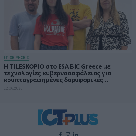
ΕΠΙΧΕΙΡΗΣΕΙΣ
Η TILESKOPIO στο ESA BIC Greece με
τεχνολογίες κυβερνοασφάλειας για
κρυπτογραφημένες δορυφορικές
επικοινωνίες
22.06.2026