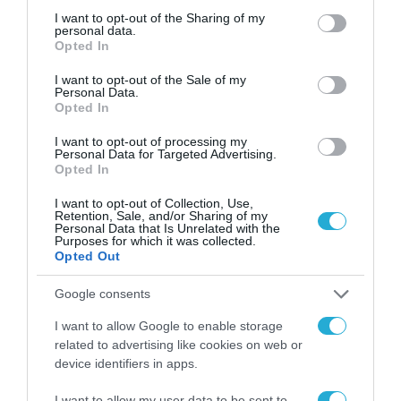
not limited to your visit or usage behaviour. You may click to
I want to opt-out of the Sharing of my
personal data.
grant or deny consent to Google and its third-party tags to
TAGS:
ECOMMERCE
SHOPFLIX
ΕΠΕΝΔΥΣΕΙΣ
Opted In
use your data for below specified purposes in below Google
consent section.
I want to opt-out of the Sale of my
Personal Data.
Opted In
I want to opt-out of processing my
Personal Data for Targeted Advertising.
Opted In
I want to opt-out of Collection, Use,
Retention, Sale, and/or Sharing of my
Personal Data that Is Unrelated with the
Purposes for which it was collected.
Opted Out
Google consents
I want to allow Google to enable storage
related to advertising like cookies on web or
device identifiers in apps.
I want to allow my user data to be sent to