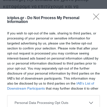
καταφέραμε να επιτύχουμε και να
διατηρούμε πολύ υψηλά επίπεδα
ictplus.gr -
Do Not Process My Personal
ικανοποίησης πελατών.
Information
Συνεχίζουμε με ακόμα μεγαλύτερη ταχύτητα
If you wish to opt-out of the sale, sharing to third parties, or
processing of your personal or sensitive information for
και προσήλωση έχοντας ένα πολύ
targeted advertising by us, please use the below opt-out
απαιτητικό πλάνο ενεργειών που θα
section to confirm your selection. Please note that after your
opt-out request is processed you may continue seeing
παρουσιάσουμε τις επόμενες εβδομάδες και
interest-based ads based on personal information utilized by
μήνες. Μερικές από αυτές είναι το νέο μας
us or personal information disclosed to third parties prior to
mobile app που θα λανσαριστεί τις επόμενες
your opt-out. You may separately opt-out of the further
disclosure of your personal information by third parties on the
μέρες, νέες τεχνολογίες που θα μας δώσουν
IAB’s list of downstream participants. This information may
προβάδισμα σε επίπεδο πλατφόρμας, νέα
also be disclosed by us to third parties on the
IAB’s List of
Downstream Participants
that may further disclose it to other
υπηρεσία loyalty και πολλές άλλες
third parties.
πρωτοβουλίες, πάντα προς όφελος των
Please note that this website/app uses one or more Google
Personal Data Processing Opt Outs
πελατών και των συνεργατών μας”.
services and may gather and store information including but