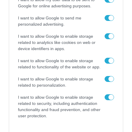
Google for online advertising purposes.
I want to allow Google to send me
personalized advertising.
I want to allow Google to enable storage
related to analytics like cookies on web or
device identifiers in apps.
I want to allow Google to enable storage
related to functionality of the website or app.
I want to allow Google to enable storage
ΡΟΗ ΕΙΔΗΣΕΩΝ
related to personalization.
Το χρηματοδοτούμενο
I want to allow Google to enable storage
από την ΕΕ έργο “The
related to security, including authentication
Gaming Police”
functionality and fraud prevention, and other
ενισχύει την ασφάλεια
31.07.2026
user protection.
των παιδιών στο
διαδίκτυο
ΑΑΔΕ: Διευκρινίσεις