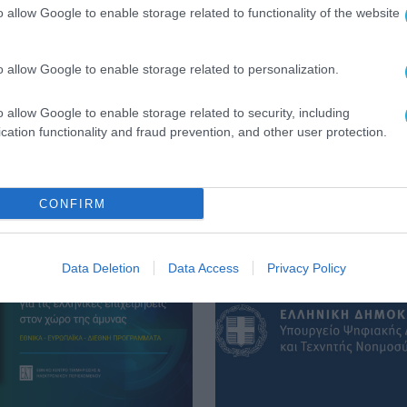
o allow Google to enable storage related to functionality of the website
, επιβεβαιώνοντας τη δυναμική του στη στήριξη
o allow Google to enable storage related to personalization.
o allow Google to enable storage related to security, including
cation functionality and fraud prevention, and other user protection.
CONFIRM
Data Deletion
Data Access
Privacy Policy