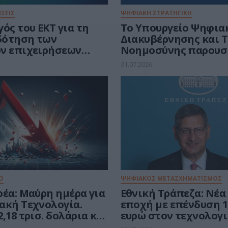
ΣΕΙΣ
ΨΗΦΙΑΚΗ ΣΤΡΑΤΗΓΙΚΗ
ός του ΕΚΤ για τη
Το Υπουργείο Ψηφια
δότηση των
Διακυβέρνησης και 
ν επιχειρήσεων
Νοημοσύνης παρουσι
ο της άμυνας
πρώτη φορά τους βα
31.07.2026
άξονες του νέου Εθνι
Διαστημικού Προγρά
Ο
ΨΗΦΙΑΚΟΣ ΜΕΤΑΣΧΗΜΑΤΙΣΜΟΣ
ρέα: Μαύρη ημέρα για
Εθνική Τράπεζα: Νέ
ακή Τεχνολογία.
εποχή με επένδυση 1 
,18 τρισ. δολάρια και
ευρώ στον τεχνολογ
από τις εταιρείες
μετασχηματισμό