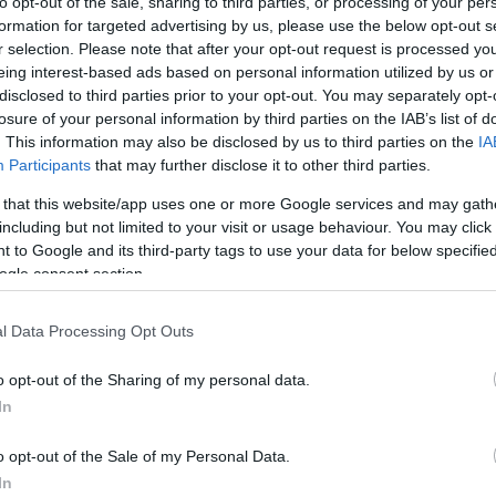
to opt-out of the sale, sharing to third parties, or processing of your per
formation for targeted advertising by us, please use the below opt-out s
r selection. Please note that after your opt-out request is processed y
eing interest-based ads based on personal information utilized by us or
disclosed to third parties prior to your opt-out. You may separately opt-
losure of your personal information by third parties on the IAB’s list of
αδεικνύεται σε έναν από τους σημαντικότερους
. This information may also be disclosed by us to third parties on the
IA
Participants
that may further disclose it to other third parties.
ομίας, καθώς μέσω του δανειακού του σκέλους
 φθάσουν συνολικά τα 46 δισ. ευρώ. Συνολικά
έχ
 that this website/app uses one or more Google services and may gath
including but not limited to your visit or usage behaviour. You may click 
ίων τα 519 αφορούν μικρομεσαίες επιχειρήσεις
 to Google and its third-party tags to use your data for below specifi
οιχείο που καταδεικνύει ότι σημαντικό μέρος τω
ogle consent section.
ειρήσεων και όχι αποκλειστικά σε μεγάλους
l Data Processing Opt Outs
ίηση των δανειακών πόρων που αναλογούν στην
ισχυρό πολλαπλασιαστικό αποτέλεσμα, καθώς κά
o opt-out of the Sharing of my personal data.
ι ότι κινητοποιεί περίπου 2,6 ευρώ σε συνολικ
In
υπώνει τον καθοριστικό ρόλο του προγράμματο
o opt-out of the Sale of my Personal Data.
ατικότητας και της παραγωγικής ανασυγκρότηση
In