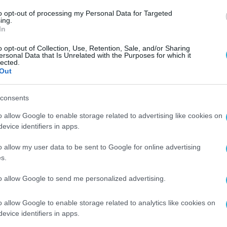
to opt-out of processing my Personal Data for Targeted
ing.
ρά μέσω πέντε βασικών εργαλείων χρηματοδότη
In
του InvestEU για τις μικρομεσαίες επιχειρήσει
o opt-out of Collection, Use, Retention, Sale, and/or Sharing
ersonal Data that Is Unrelated with the Purposes for which it
ων «Σπίτι μου ΙΙ» και «Αναβαθμίζω το Σπίτι μο
lected.
Out
 συμμετοχών (venture capital) μέσω της Ελλην
δράσεων της Ελληνικής Αναπτυξιακής Τράπεζας
consents
 75% του συνόλου, κατευθύνεται σε χαμηλότοκα
o allow Google to enable storage related to advertising like cookies on
evice identifiers in apps.
ώ. Μέσω αυτών αναμένεται να υλοποιηθούν
 γεγονός που αναδεικνύει τον καθοριστικό ρόλο
o allow my user data to be sent to Google for online advertising
s.
τηριότητας. Παράλληλα, ιδιαίτερα σημαντική εί
stEU. Χρηματοδότηση ύψους 900 εκατ. ευρώ
to allow Google to send me personalized advertising.
ίπου 7,9 δισ. ευρώ, ενισχύοντας την πρόσβαση 
o allow Google to enable storage related to analytics like cookies on
ηματοδότηση. Μέχρι το τέλος του 2025,
evice identifiers in apps.
ιρήσεις είχαν ήδη λάβει δάνεια συνολικού ύψου