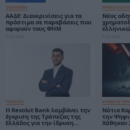
ΟΙΚΟΝΟΜΙΑ
ΧΡΗΜΑΤΟΔΟΤΗ
ΑΑΔΕ: Διευκρινίσεις για τα
Νέος οδηγ
πρόστιμα σε παραβάσεις που
χρηματο
αφορούν τους ΦΗΜ
ελληνικώ
στον χώρ
31.07.2026
31.07.2026
ΤΡΑΠΕΖΕΣ
ΧΡΗΜΑΤΙΣΤΗΡΙ
Η Revolut Bank λαμβάνει την
Νότια Κο
έγκριση της Τράπεζας της
την Ψηφι
Ελλάδος για την ίδρυση
Χάθηκαν 2
ελληνικού υποκαταστήματος
1,3 τρισ. 