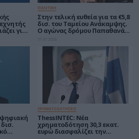
ΠΟΛΙΤΙΚΗ
κής
Στην τελική ευθεία για τα €5,8
Τεχνητής
δισ. του Ταμείου Ανάκαμψης.
άζει για
Ο αγώνας δρόμου Παπαθανάση
σικούς
και το μήνυμα Μαξίμου στους
31.07.2026
κού
υπουργούς
μματος
ΧΡΗΜΑΤΟΔΟΤΗΣΕΙΣ
α ψηφιακή
ThessINTEC: Νέα
δισ.
χρηματοδότηση 30,3 εκατ.
ικό
ευρώ διασφαλίζει την
υλοποίηση του Τεχνολογικού