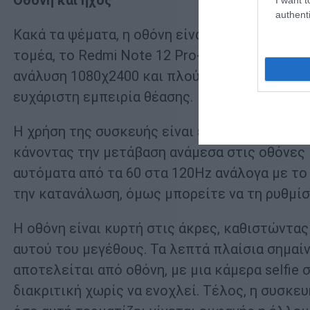
Οθόνη και ήχος
authenti
Κακά τα ψέματα, η οθόνη είναι ένα από τα βα
τομέα, το Redmi Note 12 Pro+ αναδεικνύει ένα
ανάλυση 1080χ2400 και πλούσια χρώματα, η ο
ευχάριστη εμπειρία θέασης.
Η χρήση της συσκευής είναι επίσης εντυπωσι
κάνοντας την μετάβαση ανάμεσα στις οθόνες 
αυτόματα από τα 60 στα 120Hz ανάλογα με το
την κατανάλωση, όμως μπορείτε να τη ρυθμίσ
Η οθόνη είναι κυρτή στις άκρες, καθιστώντα
αυτού του μεγέθους. Τα λεπτά πλαίσια σημαί
αποτελείται από οθόνη, με μια κάμερα selfie
διακριτική χωρίς να ενοχλεί. Τέλος, η συσκε