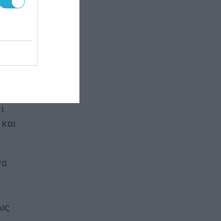
τον
 με
ι
 και
να
μως