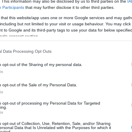
. This information may also be disclosed by us to third parties on the
IA
Participants
that may further disclose it to other third parties.
orilla Glass, είναι εντυπωσιακά ανθεκτικό και δ
ή στη σκόνη και τις πιτσιλιές νερού, αν και θα
 that this website/app uses one or more Google services and may gath
including but not limited to your visit or usage behaviour. You may click 
 αδιαβροχοποίηση (αλλά αυτό είναι κάτι που το
 to Google and its third-party tags to use your data for below specifi
ogle consent section.
ς Redmi, κυριαρχεί η συστοιχία των καμερών με
l Data Processing Opt Outs
μορφη οπτικά συστοιχία καμερών, ούτε έχει κάπο
o opt-out of the Sharing of my personal data.
ως το 200ΜΡ που γράφει δίπλα στην κεντρική κ
In
o opt-out of the Sale of my Personal Data.
α κουμπιά αυξομείωσης του ήχου και το πλήκτρ
In
ώστης δαχτυλικών αποτυπωμάτων. Το ξεκλείδωμ
to opt-out of processing my Personal Data for Targeted
ing.
 μια χαρακτηριστική δόνηση που πιστοποιεί ότι
In
η χρησιμοποιείται και κατά την χρήση, κάτι που
o opt-out of Collection, Use, Retention, Sale, and/or Sharing
ersonal Data that Is Unrelated with the Purposes for which it
lected.