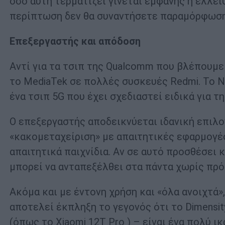
όσο αυτή τερματίζει γίνεται εμφανής η έλλει
περίπτωση δεν θα συναντήσετε παραμόρφωση
Επεξεργαστής και απόδοση
Αντί για τα τσιπ της Qualcomm που βλέπουμε σ
το MediaTek σε πολλές συσκευές Redmi. Το No
ένα τσιπ 5G που έχει σχεδιαστεί ειδικά για 
Ο επεξεργαστής αποδεικνύεται ιδανική επιλογ
«κακομεταχείριση» με απαιτητικές εφαρμογές
απαιτητικά παιχνίδια. Αν σε αυτό προσθέσει 
μπορεί να ανταπεξέλθει στα πάντα χωρίς πρό
Ακόμα και με έντονη χρήση και «όλα ανοιχτά»
αποτελεί έκπληξη το γεγονός ότι το Dimensit
(όπως το Xiaomi 12T Pro ) – είναι ένα πολύ 