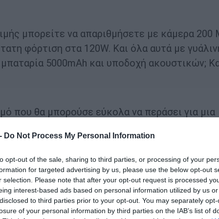
ιμής μπορείτε να απαριθμήσετε με κάμερα 200 
τατη φόρτιση στα 120W. Και όλα αυτά με γυάλιν
 μπαταρία 5000mAh και υποδοχή ακουστικών; Κα
σμό που θα μπορούσε εύκολα να περάσει για μια
 -
Do Not Process My Personal Information
ναι από γυαλί, κάτι που σε καμία περίπτωση δε
to opt-out of the sale, sharing to third parties, or processing of your per
ς μεσαίας κατηγορίας. Μια ματ επίστρωση
formation for targeted advertising by us, please use the below opt-out s
τυλικών αποτυπωμάτων, επιτρέποντας στο τηλ
r selection. Please note that after your opt-out request is processed y
eing interest-based ads based on personal information utilized by us or
ιδιαίτερα εμφανές στο γαλάζιο «Iceberg Blue»
disclosed to third parties prior to your opt-out. You may separately opt-
ο μαύρο «Obsidian Black».
losure of your personal information by third parties on the IAB’s list of