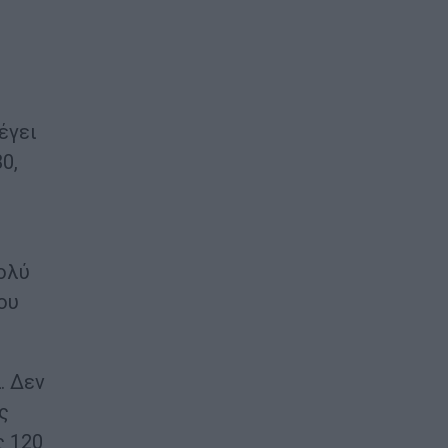
έγει
0,
ολύ
ου
. Δεν
ς
ς 120