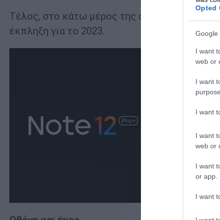
Opted 
Τέλος, στο κάτω μέρος της συσκευής υπάρχει
έκπληξη για το 2023.
Google 
I want t
web or d
I want t
purpose
I want 
I want t
web or d
I want t
or app.
I want t
I want t