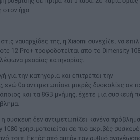
ψη ρύθμισης σε πρίμα και μπάσα. Σε καμία όμως
 στον ήχο.
τις ναυαρχίδες της, η Xiaomi συνεχίζει να επιλ
te 12 Pro+ τροφοδοτείται από το Dimensity 108
τηλέφωνα μεσαίας κατηγορίας.
ή για την κατηγορία και επιτρέπει την
, ενώ θα αντιμετωπίσει μικρές δυσκολίες σε π
κάποιος και τα 8GB μνήμης, έχετε μια συσκευή π
βλημα.
, η συσκευή δεν αντιμετωπίζει κανένα πρόβλημα
y 1080 χρησιμοποιείται σε πιο ακριβές συσκευέ
ικανό τσιπ. Εκτός από αυτόν τον ρυθμό ανανέωση