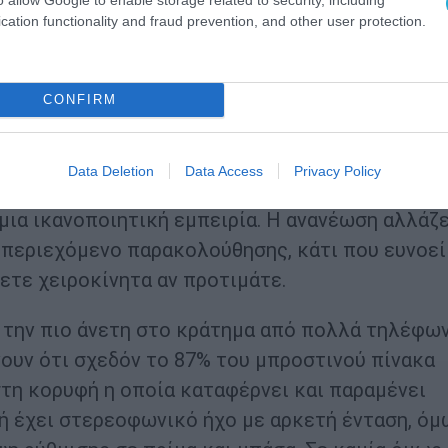
cation functionality and fraud prevention, and other user protection.
σικά χαρακτηριστικά μιας συσκευής και σε αυτό 
 από τα μεγαλύτερα όπλα του. Στις 6,67 ίντσες,
CONFIRM
θόνη είναι φωτεινή, με πλούσια χρώματα και
Data Deletion
Data Access
Privacy Policy
ακή και αυτό συνηγορεί η ανανέωση στα 120Hz
μια ικανοποιητική εμπειρία. Η ανανέωση αλλάζε
 περιεχόμενο παρακολούθησης, κάτι που ευνοεί
ετε χειροκίνητα αν προτιμάτε.
ς την πιο άνετη στο κράτημα από πολλά τηλέφω
νουν ότι σχεδόν το 87% του μπροστινού πίνακα
 στη κορυφή η οποία καταφέρνει και παραμένει
υή έχει στερεοφωνικό ήχο με αρκετή ένταση, ό