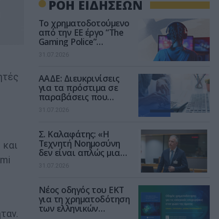
ΡΟΗ ΕΙΔΗΣΕΩΝ
Το χρηματοδοτούμενο
από την ΕΕ έργο “The
Gaming Police”
ενισχύει την ασφάλεια
31.07.2026
των παιδιών στο
διαδίκτυο
ητές
ΑΑΔΕ: Διευκρινίσεις
για τα πρόστιμα σε
παραβάσεις που
αφορούν τους ΦΗΜ
31.07.2026
Σ. Καλαφάτης: «Η
Τεχνητή Νοημοσύνη
 και
δεν είναι απλώς μια
dmi
νέα τεχνολογία, είναι
31.07.2026
μια νέα βιομηχανική
επανάσταση»
Νέος οδηγός του ΕΚΤ
για τη χρηματοδότηση
των ελληνικών
ταν.
επιχειρήσεων στον