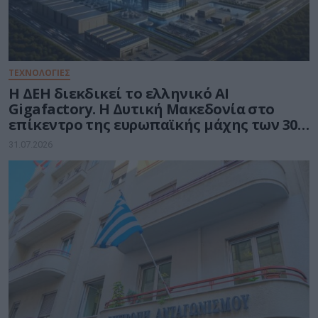
ΤΕΧΝΟΛΟΓΙΕΣ
Η ΔΕΗ διεκδικεί το ελληνικό AI
Gigafactory. Η Δυτική Μακεδονία στο
επίκεντρο της ευρωπαϊκής μάχης των 30
δισ. ευρώ για την Τεχνητή Νοημοσύνη
31.07.2026