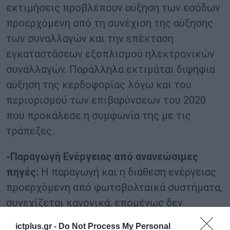
εκτιμήσεις προβλέπουν αύξηση των εσόδων
προερχόμενη από τη συνέχιση της αύξησης
των συναλλαγών και την επέκταση
εγκαταστάσεων εξοπλισμού ηλεκτρονικών
συναλλαγών. Παράλληλα εκτιμάται διψήφια
αύξηση της κερδοφορίας λόγω και του
περιορισμού των επιβαρύνσεων του 2020
που προκάλεσε η συμφωνία της με τις
τράπεζες.
-Παραγωγή Ενέργειας από ανανεώσιμες
πηγές:
H παραγωγή και η διάθεση ενέργειας
προερχόμενη από φωτοβολταϊκά συστήματα,
συνεχίζεται κανονικά, επομένως δεν
αναμένεται αρνητική επίπτωση από την
ictplus.gr -
Do Not Process My Personal