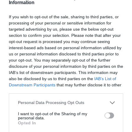
κρίση του Covid-19 στη λειτουργία και τα
Information
έσοδα της εταιρείας. Για το 2021 οι αρχικές
If you wish to opt-out of the sale, sharing to third parties, or
εκτιμήσεις προβλέπουν ήπια ανάπτυξη,
processing of your personal or sensitive information for
προερχόμενη κυρίως από τις επενδύσεις
targeted advertising by us, please use the below opt-out
section to confirm your selection. Please note that after your
του 2020 ενώ περαιτέρω ανάπτυξη θα έλθει
opt-out request is processed you may continue seeing
μέσω νέων επενδύσεων.
interest-based ads based on personal information utilized by
us or personal information disclosed to third parties prior to
H ρευστότητα του Ομίλου παραμένει ισχυρή,
your opt-out. You may separately opt-out of the further
disclosure of your personal information by third parties on the
με συνολικά διαθέσιμα και γραμμές
IAB’s list of downstream participants. This information may
χρηματοδότησης ύψους 170 εκατ. ευρώ
also be disclosed by us to third parties on the
IAB’s List of
Downstream Participants
that may further disclose it to other
περίπου, επιτρέποντας την απρόσκοπτη
third parties.
συνέχιση των αναπτυξιακών του
Please note that this website/app uses one or more Google
Personal Data Processing Opt Outs
επενδύσεων.
services and may gather and store information including but
not limited to your visit or usage behaviour. You may click to
I want to opt-out of the Sharing of my
personal data.
Για το 2021, με βάση τα διαθέσιμα έως
grant or deny consent to Google and its third-party tags to
Opted In
use your data for below specified purposes in below Google
σήμερα στοιχεία σχετικά με την επίδραση