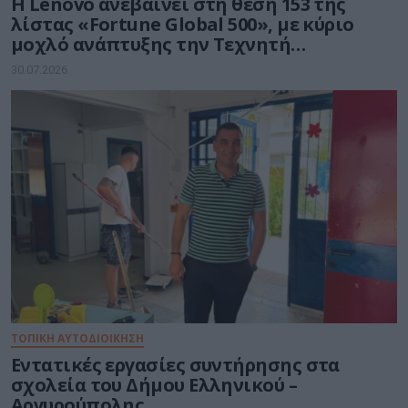
Η Lenovo ανεβαίνει στη θέση 153 της
λίστας «Fortune Global 500», με κύριο
μοχλό ανάπτυξης την Τεχνητή
Νοημοσύνη
30.07.2026
ΤΟΠΙΚΗ ΑΥΤΟΔΙΟΙΚΗΣΗ
Εντατικές εργασίες συντήρησης στα
σχολεία του Δήμου Ελληνικού –
Αργυρούπολης