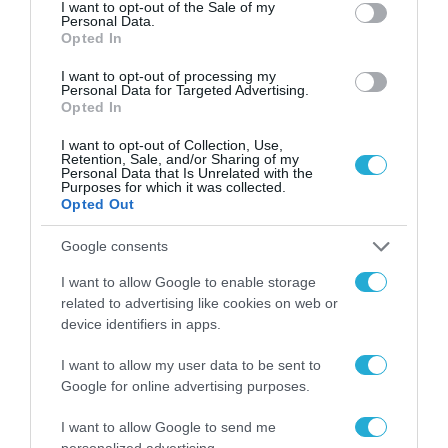
consent section.
I want to opt-out of the Sale of my
της πανδημίας, τα μεγέθη των ενοποιημένων
Personal Data.
Opted In
πωλήσεων, των λειτουργικών κερδών
EBITDA και της προ φόρων κερδοφορίας
I want to opt-out of processing my
Personal Data for Targeted Advertising.
εκτιμάται ότι θα είναι βελτιωμένα σε σχέση
Opted In
με το 2020. Η ακριβής πορεία των μεγεθών
I want to opt-out of Collection, Use,
Retention, Sale, and/or Sharing of my
θα εξαρτηθεί από την επίδραση και τη
Personal Data that Is Unrelated with the
Purposes for which it was collected.
διάρκεια ισχύος των περιοριστικών μέτρων,
Opted Out
την πορεία των εμβολιασμών καθώς επίσης
Google consents
την πορεία και τις επιπτώσεις της
I want to allow Google to enable storage
πανδημίας στην οικονομία γενικότερα.
related to advertising like cookies on web or
Επιφύλαξη υπάρχει σχετικά με την
device identifiers in apps.
κατάσταση της οικονομίας μετά την άρση
I want to allow my user data to be sent to
των περιορισμών και των κρατικών
Google for online advertising purposes.
επιδοτήσεων και τη σχετική επίδραση στην
I want to allow Google to send me
κατανάλωση.
personalized advertising.