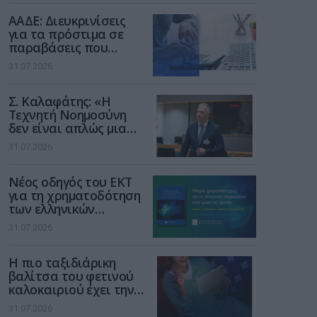
διαδίκτυο
ΑΑΔΕ: Διευκρινίσεις
για τα πρόστιμα σε
παραβάσεις που
αφορούν τους ΦΗΜ
31.07.2026
Σ. Καλαφάτης: «Η
Τεχνητή Νοημοσύνη
δεν είναι απλώς μια
νέα τεχνολογία, είναι
31.07.2026
μια νέα βιομηχανική
επανάσταση»
Νέος οδηγός του ΕΚΤ
για τη χρηματοδότηση
των ελληνικών
επιχειρήσεων στον
31.07.2026
χώρο της άμυνας
Η πιο ταξιδιάρικη
βαλίτσα του φετινού
καλοκαιριού έχει την
υπογραφή της Xiaomi
31.07.2026