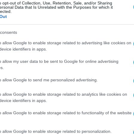
o opt-out of Collection, Use, Retention, Sale, and/or Sharing
ποστηρίξει ενεργά τη διαδικασία ενσωμάτωσης,
ersonal Data that Is Unrelated with the Purposes for which it
lected.
νιση. Μια ενιαία προσέγγιση στις υποδομές, τι
Out
ιώσει σημαντικά την αποδοτικότητα, τη διαφάνε
consents
ής αγοράς.
o allow Google to enable storage related to advertising like cookies on
evice identifiers in apps.
o allow my user data to be sent to Google for online advertising
εχνολογίας συναλλαγών
s.
ουργιών σε ένα ευρύτερο διασυνοριακό πλαίσι
to allow Google to send me personalized advertising.
ακτικής υποστήριξης, και
o allow Google to enable storage related to analytics like cookies on
υρωπαϊκές αγορές σε επιλεγμένους τομείς
evice identifiers in apps.
νέργεια και στο χρέος.
o allow Google to enable storage related to functionality of the website
μικών συνεχίζει να ενθαρρύνει σταθερά την εισ
o allow Google to enable storage related to personalization.
τι το μέγεθος και η τεχνογνωσία της Euronext,