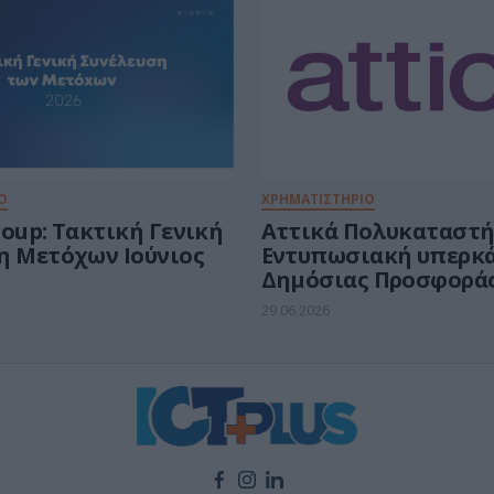
Ο
ΧΡΗΜΑΤΙΣΤΗΡΙΟ
oup: Τακτική Γενική
Αττικά Πολυκαταστή
η Μετόχων Ιούνιος
Εντυπωσιακή υπερκ
Δημόσιας Προσφορά
συγκεντρώνοντας €21
29.06.2026