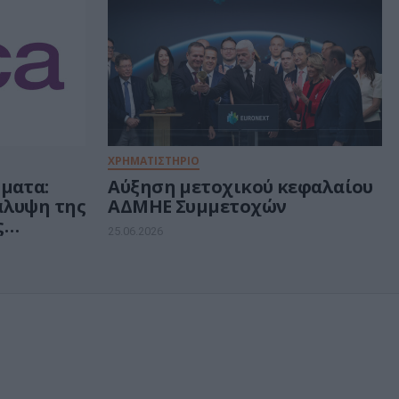
ΧΡΗΜΑΤΙΣΤΗΡΙΟ
ματα:
Αύξηση μετοχικού κεφαλαίου
άλυψη της
ΑΔΜΗΕ Συμμετοχών
ς
25.06.2026
2 εκατ.