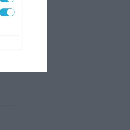
τους
ση
ης