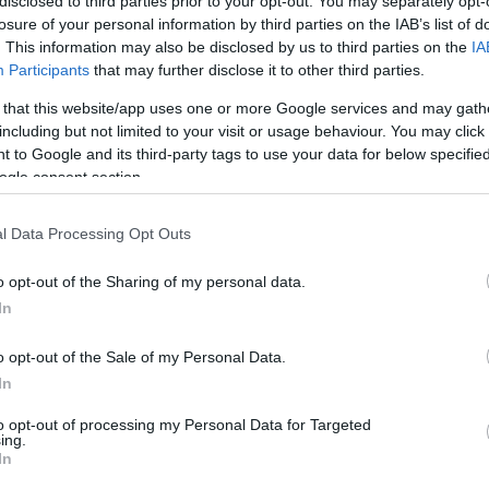
disclosed to third parties prior to your opt-out. You may separately opt-
ικής οικονομίας. Παράλληλα, σηματοδοτεί την
losure of your personal information by third parties on the IAB’s list of
. This information may also be disclosed by us to third parties on the
IA
ον ευρωπαϊκό χρηματοοικονομικό χώρο και ενι
Participants
that may further disclose it to other third parties.
 that this website/app uses one or more Google services and may gath
including but not limited to your visit or usage behaviour. You may click 
 150 ετών, αποτελεί θεσμό-ορόσημο για την ελλ
 to Google and its third-party tags to use your data for below specifi
του, έχει ταυτιστεί με την ιστορία της χώρας- α
ogle consent section.
ση, μέχρι τη διαχείριση κρίσεων και τη σημερ
l Data Processing Opt Outs
σμού.
o opt-out of the Sharing of my personal data.
 Βέλγιο, Γαλλία, Ιρλανδία, Ιταλία, Ολλανδία,
In
 κορυφαίο πανευρωπαϊκό χρηματιστηριακό όμι
o opt-out of the Sale of my Personal Data.
ούσε να γίνει το όγδοο μέλος ενός ενοποιημέν
In
τις εθνικές ιδιαιτερότητες ενώ επωφελείται 
to opt-out of processing my Personal Data for Targeted
ing.
In
των δύο οντοτήτων, το Υπουργείο Εθνικής