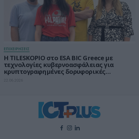
ΕΠΙΧΕΙΡΗΣΕΙΣ
Η TILESKOPIO στο ESA BIC Greece με
τεχνολογίες κυβερνοασφάλειας για
κρυπτογραφημένες δορυφορικές
επικοινωνίες
22.06.2026