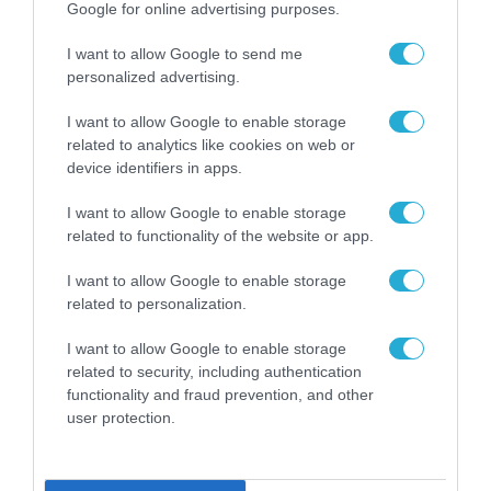
Google for online advertising purposes.
I want to allow Google to send me
personalized advertising.
ΡΟΗ ΕΙΔΗΣΕΩΝ
I want to allow Google to enable storage
Το χρηματοδοτούμενο
related to analytics like cookies on web or
από την ΕΕ έργο “The
device identifiers in apps.
Gaming Police”
ενισχύει την ασφάλεια
31.07.2026
των παιδιών στο
I want to allow Google to enable storage
διαδίκτυο
related to functionality of the website or app.
ΑΑΔΕ: Διευκρινίσεις
για τα πρόστιμα σε
I want to allow Google to enable storage
παραβάσεις που
related to personalization.
αφορούν τους ΦΗΜ
31.07.2026
I want to allow Google to enable storage
related to security, including authentication
Σ. Καλαφάτης: «Η
functionality and fraud prevention, and other
Τεχνητή Νοημοσύνη
user protection.
δεν είναι απλώς μια
νέα τεχνολογία, είναι
31.07.2026
μια νέα βιομηχανική
επανάσταση»