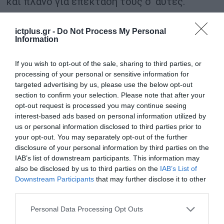
και πλάνο για επέκτασή τους σ’ αυτές.
Αυτές θα καταβάλουν, επίσης, μέρος του
ictplus.gr -
Do Not Process My Personal
Information
κόστους συμμετοχής στο πρόγραμμα. Οι έξι
καλύτερες θα συνεχίσουν στη 2η φάση, της
If you wish to opt-out of the sale, sharing to third parties, or
εξωστρεφούς επιχειρηματικής επιτάχυνσης,
processing of your personal or sensitive information for
targeted advertising by us, please use the below opt-out
η οποία θα διαρκέσει τέσσερις μήνες, με τις
section to confirm your selection. Please note that after your
δυο τελευταίες εβδομάδες να
opt-out request is processed you may continue seeing
πραγματοποιούνται στη Silicon Valley.
interest-based ads based on personal information utilized by
us or personal information disclosed to third parties prior to
your opt-out. You may separately opt-out of the further
TAGS:
ENTERPRISE GREECE
disclosure of your personal information by third parties on the
IAB’s list of downstream participants. This information may
also be disclosed by us to third parties on the
IAB’s List of
Downstream Participants
that may further disclose it to other
third parties.
Please note that this website/app uses one or more Google
Personal Data Processing Opt Outs
services and may gather and store information including but