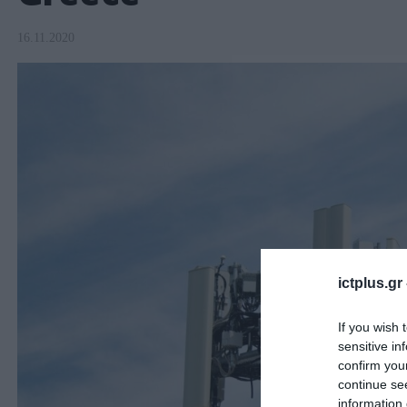
16.11.2020
ictplus.gr
If you wish 
sensitive in
confirm you
continue se
information 