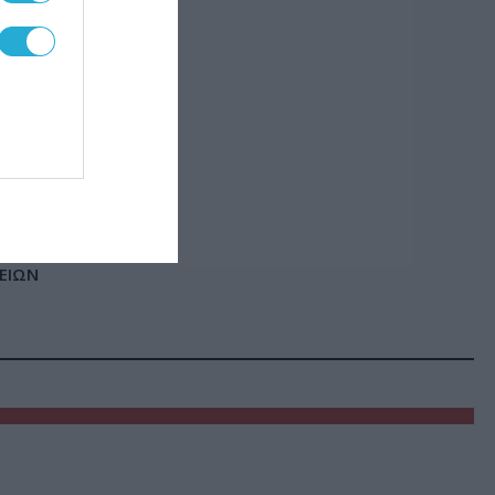
 θα
άδα.
ΕΙΩΝ