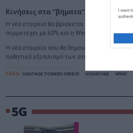
Κινήσεις στα “βήματα” των διεθνών
I want t
authenti
Η νέα εταιρεία θα βρίσκεται υπό τον αποκλε
συμμετέχει με 62% και η Wind με 38%.
Η νέα εταιρεία που θα δημουργηθεί τις επόμεν
παθητικό εξοπλισμό των σταθμών βάσης κινητ
TAGS:
VANTAGE TOWERS GREECE
VODAFONE
WIND
5G