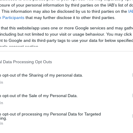
losure of your personal information by third parties on the IAB’s list of
. This information may also be disclosed by us to third parties on the
IA
Participants
that may further disclose it to other third parties.
 that this website/app uses one or more Google services and may gath
including but not limited to your visit or usage behaviour. You may click 
 to Google and its third-party tags to use your data for below specifi
ogle consent section.
l Data Processing Opt Outs
οινωνιών και Ταχυδρομείων πήρε η συμφωνία
θητικών υποδομών τους (σταθμοί βάσης) και τη
o opt-out of the Sharing of my personal data.
Greece.
In
σήμανε ότι η δημιουργία της νέας εταιρείας
«π
o opt-out of the Sale of my Personal Data.
In
νης αγοράς στην οποία λαμβάνει χώρα η
ημαντικό περιορισμό του ανταγωνισμού στις σχε
to opt-out of processing my Personal Data for Targeted
ing.
In