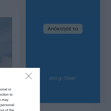
sonal or
ection to
ou may
 personal
out of the