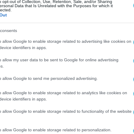
o opt-out of Collection, Use, Retention, Sale, and/or Sharing
ersonal Data that Is Unrelated with the Purposes for which it
lected.
νέκρινε τη γνωστοποίηση συγκέντρωσης των
Out
3959/2011), σύμφωνα με την οποία οι δυο εταιρ
οδομών τους και τους εισφέρουν σε μια νέα
consents
σφέροντας σχετικές υπηρεσίες, βάσει μίσθωσης.
o allow Google to enable storage related to advertising like cookies on
evice identifiers in apps.
ρχή ανταγωνισμού, αξιολόγησε τις επιπτώσεις 
o allow my user data to be sent to Google for online advertising
νισμό με ιδιαίτερη έμφαση στα ζητήματα
s.
ών μίσθωσης υποδομών στη νέα οντότητα, στις
to allow Google to send me personalized advertising.
μφωνίας, στη μη ύπαρξη νεοεισερχόμενου παρό
ναλλαγής στην τιμολογιακή πολιτική των
o allow Google to enable storage related to analytics like cookies on
evice identifiers in apps.
μιστικό πλαίσιο της Ελληνικής αγοράς,
κέντρωσης της εξεταζόμενης αγοράς στην οποί
o allow Google to enable storage related to functionality of the website
ι να προκαλέσει σημαντικό περιορισμό του
o allow Google to enable storage related to personalization.