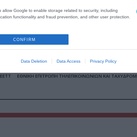
 αγορών
o allow Google to enable storage related to security, including
cation functionality and fraud prevention, and other user protection.
ιστικό έλεγχο της εταιρείας VODAFONE, η οποία
CONFIRM
ες μέρες, θα διαθέτει και θα διαχειρίζεται τον
ής τηλεφωνίας για τις δύο εταιρείες στην Ελλ
Data Deletion
Data Access
Privacy Policy
ΕΕΤΤ
ΕΘΝΙΚΗ ΕΠΙΤΡΟΠΗ ΤΗΛΕΠΙΚΟΙΝΩΝΙΩΝ ΚΑΙ ΤΑΧΥΔΡΟΜ