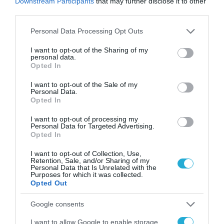
Downstream Participants
that may further disclose it to other
third parties.
επίπεδο ανάμεσα στα κράτη-μέλη της
Ευρωπαϊκής Ένωσης ανάμεσα στα κράτη –
Please note that this website/app uses one or more Google
Personal Data Processing Opt Outs
services and may gather and store information including but
μέλη της Ευρωπαϊκής Ένωσης
not limited to your visit or usage behaviour. You may click to
I want to opt-out of the Sharing of my
personal data.
grant or deny consent to Google and its third-party tags to
Opted In
TAGS:
use your data for below specified purposes in below Google
ΑΚΙΝΗΤΑ
ΕΝΟΙΚΙΟ
ΚΑΥΣΙΜΑ
ΚΥΡΙΑΚΟΣ
consent section.
I want to opt-out of the Sale of my
ΠΙΕΡΡΑΚΑΚΗΣ
Personal Data.
Opted In
I want to opt-out of processing my
Personal Data for Targeted Advertising.
Opted In
I want to opt-out of Collection, Use,
Retention, Sale, and/or Sharing of my
Personal Data that Is Unrelated with the
Purposes for which it was collected.
Opted Out
Google consents
I want to allow Google to enable storage