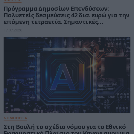
Πρόγραμμα Δημοσίων Επενδύσεων:
Πολυετείς δεσμεύσεις 42 δισ. ευρώ για την
επόμενη τετραετία. Σημαντικές
Δεσμεύσεις για το υπ. Ψηφιακής
17.07.2026
Διακυβέρνησης
ΝΟΜΟΘΕΣΙΑ
Στη Βουλή το σχέδιο νόμου για το Εθνικό
Εφαρμοστικό Πλαίσιο του Κανονισμού για