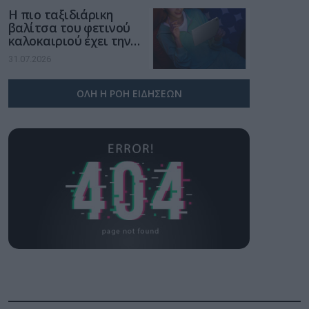
Η πιο ταξιδιάρικη
βαλίτσα του φετινού
καλοκαιριού έχει την
υπογραφή της Xiaomi
31.07.2026
ΟΛΗ Η ΡΟΗ ΕΙΔΗΣΕΩΝ