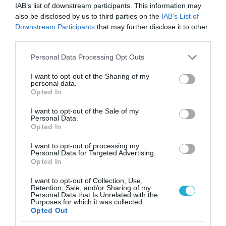
για τη χρηματοδότηση
IAB’s list of downstream participants. This information may
των ελληνικών
also be disclosed by us to third parties on the
IAB’s List of
επιχειρήσεων στον
31.07.2026
Downstream Participants
that may further disclose it to other
χώρο της άμυνας
third parties.
Η πιο ταξιδιάρικη
Please note that this website/app uses one or more Google
Personal Data Processing Opt Outs
βαλίτσα του φετινού
services and may gather and store information including but
καλοκαιριού έχει την
not limited to your visit or usage behaviour. You may click to
I want to opt-out of the Sharing of my
υπογραφή της Xiaomi
personal data.
31.07.2026
grant or deny consent to Google and its third-party tags to
Opted In
use your data for below specified purposes in below Google
consent section.
ΟΛΗ Η ΡΟΗ ΕΙΔΗΣΕΩΝ
I want to opt-out of the Sale of my
Personal Data.
Opted In
I want to opt-out of processing my
Personal Data for Targeted Advertising.
Opted In
I want to opt-out of Collection, Use,
Retention, Sale, and/or Sharing of my
Personal Data that Is Unrelated with the
Purposes for which it was collected.
Opted Out