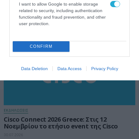
μεγάλη συνάντηση της Ψηφιακής
I want to allow Google to enable storage
Διακυβέρνησης στην εποχή μετά το RRF
related to security, including authentication
functionality and fraud prevention, and other
31.07.2026
user protection.
CONFIRM
Data Deletion
Data Access
Privacy Policy
ΕΚΔΗΛΩΣΕΙΣ
Cisco Connect 2026 Greece: Στις 12
Νοεμβρίου το ετήσιο event της Cisco
30.07.2026