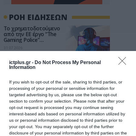
ΡΟΗ ΕΙΔΗΣΕΩΝ
Το χρηματοδοτούμενο
από την ΕΕ έργο “The
Gaming Police”
ενισχύει την ασφάλεια
31.07.2026
των παιδιών στο
διαδίκτυο
ΑΑΔΕ: Διευκρινίσεις
ictplus.gr -
Do Not Process My Personal
Information
για τα πρόστιμα σε
παραβάσεις που
αφορούν τους ΦΗΜ
If you wish to opt-out of the sale, sharing to third parties, or
31.07.2026
processing of your personal or sensitive information for
targeted advertising by us, please use the below opt-out
Σ. Καλαφάτης: «Η
section to confirm your selection. Please note that after your
Τεχνητή Νοημοσύνη
opt-out request is processed you may continue seeing
δεν είναι απλώς μια
νέα τεχνολογία, είναι
interest-based ads based on personal information utilized by
31.07.2026
μια νέα βιομηχανική
us or personal information disclosed to third parties prior to
επανάσταση»
your opt-out. You may separately opt-out of the further
Νέος οδηγός του ΕΚΤ
disclosure of your personal information by third parties on the