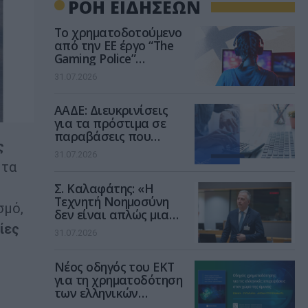
ΡΟΗ ΕΙΔΗΣΕΩΝ
Το χρηματοδοτούμενο
από την ΕΕ έργο “The
Gaming Police”
ενισχύει την ασφάλεια
31.07.2026
των παιδιών στο
διαδίκτυο
ΑΑΔΕ: Διευκρινίσεις
για τα πρόστιμα σε
παραβάσεις που
ς
αφορούν τους ΦΗΜ
31.07.2026
 τα
Σ. Καλαφάτης: «Η
Τεχνητή Νοημοσύνη
σμό,
δεν είναι απλώς μια
νέα τεχνολογία, είναι
ίες
31.07.2026
μια νέα βιομηχανική
επανάσταση»
Νέος οδηγός του ΕΚΤ
για τη χρηματοδότηση
των ελληνικών
,
επιχειρήσεων στον