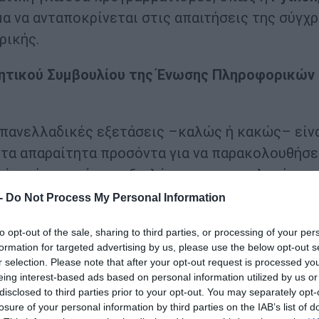
α να ανταποκρίνεται στις απαιτήσεις της σύγχ
ρικής.
κητικού Συμβουλίου της Ένωσης Πληροφορικών
 πανελλαδικές εξετάσεις –καλώς ή κακώς– είνα
 τα απαραίτητα προσόντα για να παρακολουθήσε
είναι ένας τρόπος αξιολόγησης και επιλογής τ
 που κρίνονται όλα), αλλά όσο το δυνατόν
 -
Do Not Process My Personal Information
σουμε στα παραπάνω, τα φετινά θέματα της
to opt-out of the sale, sharing to third parties, or processing of your per
ικές γραμμές τον σκοπό αυτό.
formation for targeted advertising by us, please use the below opt-out s
r selection. Please note that after your opt-out request is processed y
 να πούμε ότι τα φετινά θέματα της πληροφορ
eing interest-based ads based on personal information utilized by us or
disclosed to third parties prior to your opt-out. You may separately opt-
γάλο μέρος της ύλης και ο υποψήφιος που είχε
losure of your personal information by third parties on the IAB’s list of
αλά το περιεχόμενο του μαθήματος και να μπορ