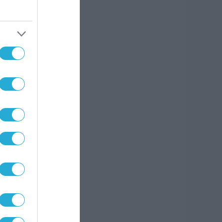
εύει
ν
ς
α,
ι
.