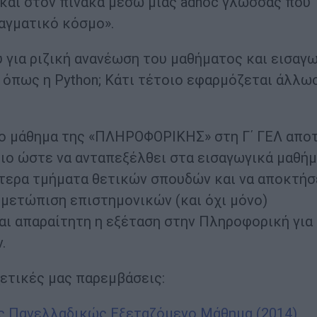
και στον πίνακα μέσω μιας adhoc γλώσσας που
αγματικό κόσμο».
 για ριζική ανανέωση του μαθήματος και εισαγ
όπως η Python; Κάτι τέτοιο εφαρμόζεται άλλω
 το μάθημα της «ΠΛΗΡΟΦΟΡΙΚΗΣ» στη Γ΄ ΓΕΛ απο
διο ώστε να ανταπεξέλθει στα εισαγωγικά μαθή
τερα τμήματα θετικών σπουδών και να αποκτήσ
ιμετώπιση επιστημονικών (και όχι μόνο)
αι απαραίτητη η εξέταση στην Πληροφορική για
.
ετικές μας παρεμβάσεις:
ς Πανελλαδικώς Εξεταζόμενο Μάθημα (2014)