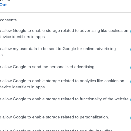
 (1,3], ενώ και στο κενό (2) ο αλγόριθμος δουλ
Out
 σωστά) με τιμή 1. Ευτυχώς, το Β3 τελικά
 και αυτό πιθανώς θα αδικήσει τυχόν φυσικώς
consents
ά (και βαθμολογήθηκαν) την ίδια την ημέρα τω
o allow Google to enable storage related to advertising like cookies on
evice identifiers in apps.
ατική η επιλογή του εν λόγω θέματος.
o allow my user data to be sent to Google for online advertising
ποίων θα ξεχωρίσουν οι άριστες από τις μέτριε
s.
ί τρόπο ώστε να απομονώσει μια επανάληψη με
to allow Google to send me personalized advertising.
 επαναληπτική διαδικασία.
o allow Google to enable storage related to analytics like cookies on
ιτούσε ξεκάθαρη αντίληψη της δομής του πίνακ
evice identifiers in apps.
ογραμμάτων. Ο υποψήφιος κλήθηκε να εφαρμόσε
o allow Google to enable storage related to functionality of the website
ς αναζήτηση, ταξινόμηση και επεξεργασία
νω από τη μέση χωρίς όμως να περιέχονται
o allow Google to enable storage related to personalization.
ιμασμένος υποψήφιος δεν έχει ξανασυναντήσει
o allow Google to enable storage related to security, including