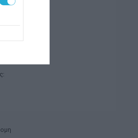
α
α
ς:
τομη