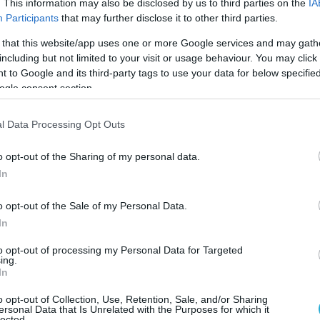
. This information may also be disclosed by us to third parties on the
IA
υ έχει διδαχθεί ώστε να λύσει σύνθετα προβλήμ
Participants
that may further disclose it to other third parties.
αφορά σε μέρος των θεμάτων:
 that this website/app uses one or more Google services and may gath
including but not limited to your visit or usage behaviour. You may click 
 to Google and its third-party tags to use your data for below specifi
τήματα τα οποία εγείρουν αμφισβήτηση (στη χρ
ogle consent section.
μματος) ενώ θεωρούμε πως είναι τουλάχιστον
υ (Δεδομένα → Επεξεργασία → Πληροφορία) πέντ
l Data Processing Opt Outs
ν) διδάσκεται η εκσφαλμάτωση (debugging), καθι
o opt-out of the Sharing of my personal data.
σεις σχετικά με μαύρο κουτί κλπ.
In
υ τρόπου λειτουργίας του αλγορίθμου ταξινόμ
o opt-out of the Sale of my Personal Data.
χαν αποστηθίσει τον αλγόριθμο συνάντησαν δυσ
In
 τύπου (δεν επιτρέπονται αποκλίσεις μεταξύ τ
to opt-out of processing my Personal Data for Targeted
μφωνα με τις ενδεικτικές λύσεις από το υπουργ
ing.
In
ι για το κενό (2) σωστή απάντηση το 2. Όμως ο
o opt-out of Collection, Use, Retention, Sale, and/or Sharing
δουλεύει εξίσου σωστά αν στο κενό (1) δοθεί
ersonal Data that Is Unrelated with the Purposes for which it
lected.