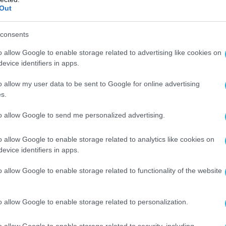
Out
consents
 ο
Πρόεδρος του ΙΝ-ΕΣΑμεΑ Ιωάννης Βαρδακαστ
φιακού αποκλεισμού των ατόμων με αναπηρία
o allow Google to enable storage related to advertising like cookies on
evice identifiers in apps.
τη διασφάλιση ότι τα ψηφιακά περιβάλλοντα και
γραφές προσβασιμότητας.
o allow my user data to be sent to Google for online advertising
s.
 Αυτοδιοίκησης έκανε ο
Β’ Αντιπρόεδρος της Κ
to allow Google to send me personalized advertising.
ι η συνεργασία των δήμων μετατρέπει την τεχνο
ίο ισότητας και αυτονομίας.
o allow Google to enable storage related to analytics like cookies on
evice identifiers in apps.
ς Μώραλης
τόνισε ότι ο Δήμος στηρίζει έμπρακτ
o allow Google to enable storage related to functionality of the website
 Αλληλεγγύης, ενισχύοντας την κοινωνική συνο
υς συμπολίτες.
o allow Google to enable storage related to personalization.
την Περιφέρεια Αττικής, τον Εμπορικό Σύλλογ
o allow Google to enable storage related to security, including