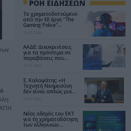
ΡΟΗ ΕΙΔΗΣΕΩΝ
Το χρηματοδοτούμενο
από την ΕΕ έργο “The
Gaming Police”
ενισχύει την ασφάλεια
31.07.2026
των παιδιών στο
διαδίκτυο
ΑΑΔΕ: Διευκρινίσεις
νων
για τα πρόστιμα σε
παραβάσεις που
αφορούν τους ΦΗΜ
31.07.2026
Σ. Καλαφάτης: «Η
Τεχνητή Νοημοσύνη
τό
δεν είναι απλώς μια
νέα τεχνολογία, είναι
όλη
31.07.2026
μια νέα βιομηχανική
επανάσταση»
ΚΑΠΗ
Νέος οδηγός του ΕΚΤ
για τη χρηματοδότηση
των ελληνικών
επιχειρήσεων στον