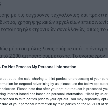
.
σης με τις σύγχρονες τεχνολογίες και πρακτικ
δίκτυο, χρήση ψηφιακών εργαλείων επικοινωνία
ματοποίηση ηλεκτρονικών συναλλαγών, όπως το 
θώς μέσα σε μόλις λίγες ημέρες από το άνοιγμα
πό 2.200 αιτήσεις συμμετοχής. Το ενδιαφέρον
αι των ατόμων με αναπηρία να αποκτήσουν
 -
Do Not Process My Personal Information
τητά τους και ενισχύουν την ισότιμη συμμετοχ
 ζωή.
to opt-out of the sale, sharing to third parties, or processing of your per
formation for targeted advertising by us, please use the below opt-out s
r selection. Please note that after your opt-out request is processed y
ειας Δόμνα Μιχαηλίδου
υπογράμμισε ότι η Πολι
eing interest-based ads based on personal information utilized by us or
ε κανείς να μη μένει στο περιθώριο της ψηφιακ
disclosed to third parties prior to your opt-out. You may separately opt-
ας δεν είναι κάτι που ενστερνιζόμαστε. Παλεύο
losure of your personal information by third parties on the IAB’s list of