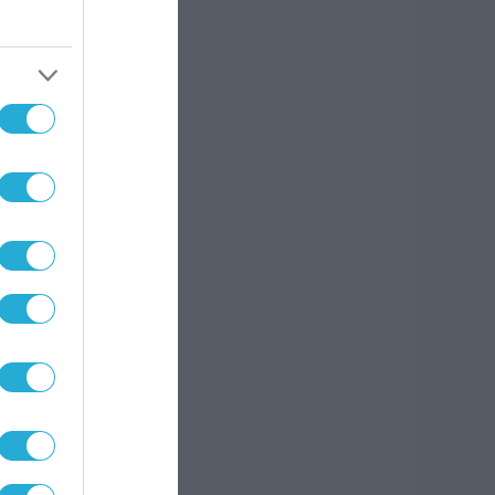
άνης
,
 οι
ΕΔΕ
λογία
α την
χή
ο