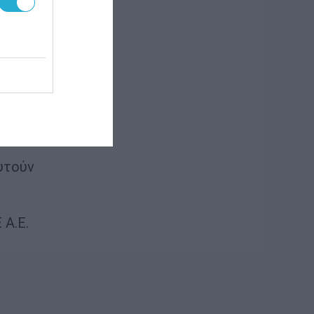
α,
υτούν
 Α.Ε.