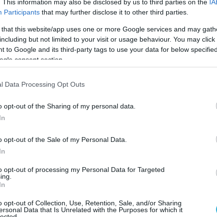
. This information may also be disclosed by us to third parties on the
IA
 γιαγιάδες μας να μην θεωρούν τον εαυτό τους
Participants
that may further disclose it to other third parties.
χυση των δεξιοτήτων και η ισότιμη πρόσβαση στ
 that this website/app uses one or more Google services and may gath
ραιότητα της κοινωνικής πολιτικής. Ιδιαίτερη
including but not limited to your visit or usage behaviour. You may click 
μειώνοντας ότι η πρόσβαση στο διαδίκτυο και σ
 to Google and its third-party tags to use your data for below specifi
ogle consent section.
 κοινωνικής συμμετοχής και αυτονομίας.
l Data Processing Opt Outs
ιακυβέρνησης και Τεχνητής Νοημοσύνης Δημήτ
ζει και σε αυτή την αλλαγή θέλουμε να είμαστε
o opt-out of the Sharing of my personal data.
” δίνουμε στους ανθρώπους της τρίτης ηλικίας 
In
οικειωθούν με την τεχνολογία και τις ψηφιακές
o opt-out of the Sale of my Personal Data.
 πόσο εύκολα προσαρμόζονται οι ηλικιωμένοι, 
In
ισιτηρίων μέσω του Gov.gr Wallet».
to opt-out of processing my Personal Data for Targeted
ing.
ρευνητική σκοπιά ανέδειξε ο
Πρόεδρος της ΕΔΥ
In
ται για ένα πιλοτικό πρόγραμμα μικρής διάρκεια
o opt-out of Collection, Use, Retention, Sale, and/or Sharing
ersonal Data that Is Unrelated with the Purposes for which it
διεύρυνση της χρήσης ψηφιακών υπηρεσιών από
lected.