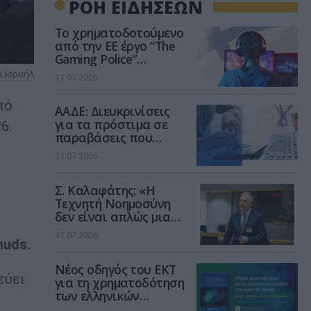
ΡΟΗ ΕΙΔΗΣΕΩΝ
Το χρηματοδοτούμενο
από την ΕΕ έργο “The
Gaming Police”
ενισχύει την ασφάλεια
ι Ισραήλ
31.07.2026
των παιδιών στο
διαδίκτυο
πό
ΑΑΔΕ: Διευκρινίσεις
για τα πρόστιμα σε
6.
παραβάσεις που
αφορούν τους ΦΗΜ
31.07.2026
Σ. Καλαφάτης: «Η
Τεχνητή Νοημοσύνη
δεν είναι απλώς μια
νέα τεχνολογία, είναι
31.07.2026
μια νέα βιομηχανική
nuds.
επανάσταση»
Νέος οδηγός του ΕΚΤ
εύει
για τη χρηματοδότηση
των ελληνικών
επιχειρήσεων στον