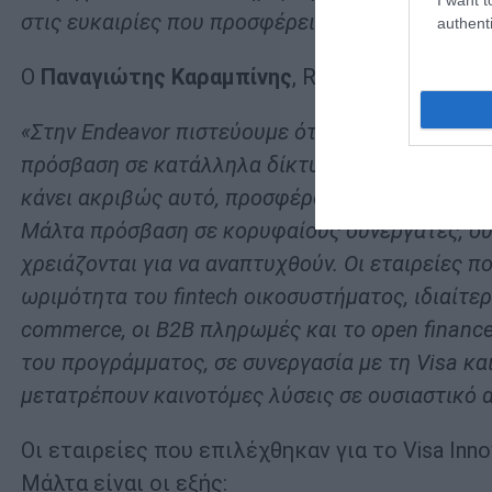
στις ευκαιρίες που προσφέρει το παγκόσμιο δίκ
authenti
Ο
Παναγιώτης Καραμπίνης
, Regional Managing
«Στην Endeavor πιστεύουμε ότι τα οικοσυστήμα
πρόσβαση σε κατάλληλα δίκτυα, τεχνογνωσία και
κάνει ακριβώς αυτό, προσφέροντας σε δυναμικές
Μάλτα πρόσβαση σε κορυφαίους συνεργάτες, ουσ
χρειάζονται για να αναπτυχθούν. Οι εταιρείες 
ωριμότητα του fintech οικοσυστήματος, ιδιαίτερ
commerce, οι B2B πληρωμές και το open financ
του προγράμματος, σε συνεργασία με τη Visa και
μετατρέπουν καινοτόμες λύσεις σε ουσιαστικό 
Οι εταιρείες που επιλέχθηκαν για το Visa Inn
Μάλτα είναι οι εξής: