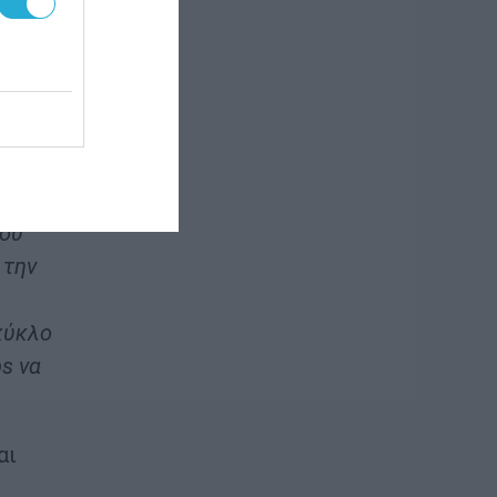
urope
 τη
που
 την
κύκλο
ps να
αι