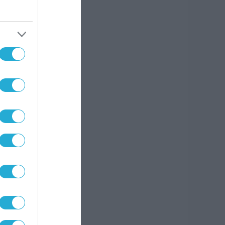
με
υ που
α και
 στον
ουν
ς και