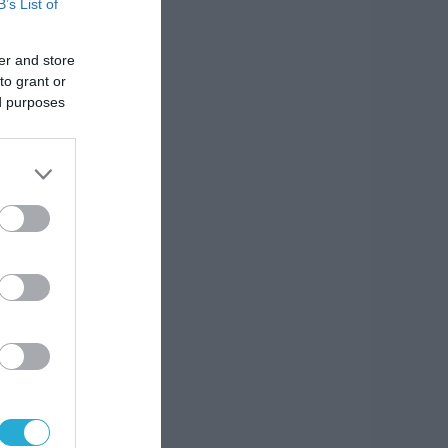
B’s List of
er and store
to grant or
ed purposes
μες
υν
ιών.
ο του
ς
ς