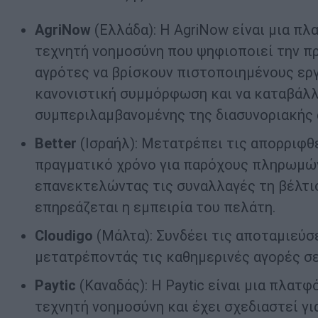
AgriNow
(Ελλάδα): Η AgriNow είναι μια πλ
τεχνητή νοημοσύνη που ψηφιοποιεί την π
αγρότες να βρίσκουν πιστοποιημένους εργ
κανονιστική συμμόρφωση και να καταβάλλο
συμπεριλαμβανομένης της διασυνοριακής
Better
(Ισραήλ): Μετατρέπει τις απορριφθ
πραγματικό χρόνο για παρόχους πληρωμών
επανεκτελώντας τις συναλλαγές τη βέλτι
επηρεάζεται η εμπειρία του πελάτη.
Cloudigo
(Μάλτα): Συνδέει τις αποταμιεύσ
μετατρέποντάς τις καθημερινές αγορές σε
Paytic
(Καναδάς): Η Paytic είναι μια πλατφ
τεχνητή νοημοσύνη και έχει σχεδιαστεί γι