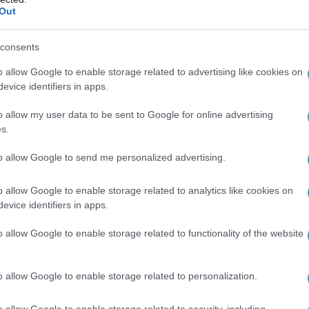
φωση του μέλλοντος των χρηματοοικονομικών
Out
consents
entures, δήλωσε:
o allow Google to enable storage related to advertising like cookies on
evice identifiers in apps.
α το Visa Innovation Program Europe, καταγράφου
ριστική μετάβαση προς μια νέα εποχή έξυπνων και
o allow my user data to be sent to Google for online advertising
s.
ίτερα ενθαρρυντική είναι η δυναμική του ταλέντο
άλτα – οικοσυστήματα που έχουν ωριμάσει ταχύτατ
to allow Google to send me personalized advertising.
σω τεχνητής νοημοσύνης. Το επίπεδο καινοτομίας
o allow Google to enable storage related to analytics like cookies on
ο από ποτέ, με νεοφυείς επιχειρήσεις να αναπτύσσ
evice identifiers in apps.
ίς όπως οι πληρωμές, η τεχνητή νοημοσύνη, το
o allow Google to enable storage related to functionality of the website
αι οι ψηφιακές υποδομές. Συνδέοντας αυτή την
επιταχύνουμε τη μετάβαση από τις παραδοσιακές
o allow Google to enable storage related to personalization.
κοσύστημα πληρωμών σε όλη την Ευρώπη. Είμαστε
ιά δημιουργών, συμβάλλοντας στη διασύνδεση του
o allow Google to enable storage related to security, including