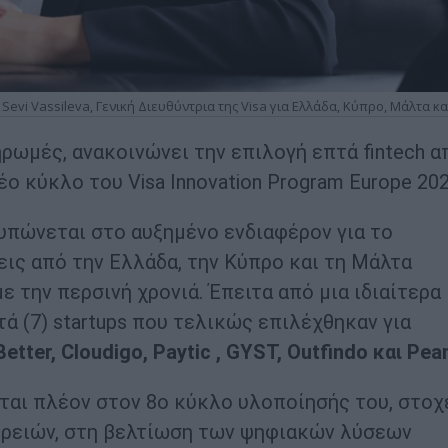
 Sevi Vassileva, Γενική Διευθύντρια της Visa για Ελλάδα, Κύπρο, Μάλτα κα
ρωμές, ανακοινώνει την επιλογή επτά fintech α
έο κύκλο του Visa Innovation Program Europe 202
υπώνεται στο αυξημένο ενδιαφέρον για το
εις από την Ελλάδα, την Κύπρο και τη Μάλτα
 την περσινή χρονιά. Έπειτα από μια ιδιαίτερα
τά (7) startups που τελικώς επιλέχθηκαν για
etter, Cloudigo, Paytic , GYST, Outfindo και Pea
κεται πλέον στον 8ο κύκλο υλοποίησής του, στοχ
αιρειών, στη βελτίωση των ψηφιακών λύσεων