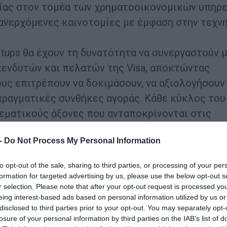
ίας στον τομέα των χρηματοοικονομικών υπηρε
 ανερχόμενες καινοτομίες με έμφαση στην τεχν
tups θα έχουν τη δυνατότητα να συνεργαστούν μ
πενδυτών και πελατών της Visa, αποκτώντας
ς επιτρέπουν να δοκιμάσουν, να αξιολογήσουν
 πραγματικές συνθήκες αγοράς. Κάθε κύκλος του
εματικούς άξονες που ανταποκρίνονται στις
τον τομέα των χρηματοοικονομικών υπηρεσιών 
 -
Do Not Process My Personal Information
to opt-out of the sale, sharing to third parties, or processing of your per
γραμμα υλοποιείται σε συνεργασία με την Eleve
formation for targeted advertising by us, please use the below opt-out s
r selection. Please note that after your opt-out request is processed y
eing interest-based ads based on personal information utilized by us or
disclosed to third parties prior to your opt-out. You may separately opt-
pe επικεντρώνεται σε τρεις θεματικούς πυλώνες:
losure of your personal information by third parties on the IAB’s list of