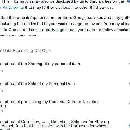
. This information may also be disclosed by us to third parties on the
IA
φιακών βοηθών (Agentic commerce)
Participants
that may further disclose it to other third parties.
 that this website/app uses one or more Google services and may gath
including but not limited to your visit or usage behaviour. You may click 
 to Google and its third-party tags to use your data for below specifi
ogle consent section.
ναζητήθηκαν και επιλέχθηκαν οι πλέον καινοτό
σύγχρονες ανάγκες της αγοράς και να συμβάλλο
l Data Processing Opt Outs
ου μέλλοντος των χρηματοοικονομικών υπηρεσ
o opt-out of the Sharing of my personal data.
In
 για Ελλάδα, Κύπρο, Μάλτα και Ισραήλ, δήλωσε:
o opt-out of the Sale of my Personal Data.
τας στην εξέλιξη των πληρωμών. Στον όγδοο κύκλ
In
 για πρώτη φορά επτά δυναμικές fintech, οι οποίε
to opt-out of processing my Personal Data for Targeted
σχηματίσουν τον χρηματοοικονομικό κλάδο.
ing.
In
σουν πλήρως την καθοδήγηση των μεντόρων και τι
o opt-out of Collection, Use, Retention, Sale, and/or Sharing
ς Visa και ανυπομονούμε να δούμε πώς αυτές οι
ersonal Data that Is Unrelated with the Purposes for which it
lected.