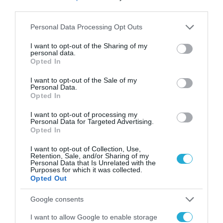
ενισχύει την ασφάλεια
third parties.
31.07.2026
των παιδιών στο
διαδίκτυο
Please note that this website/app uses one or more Google
Personal Data Processing Opt Outs
ΑΑΔΕ: Διευκρινίσεις
services and may gather and store information including but
για τα πρόστιμα σε
not limited to your visit or usage behaviour. You may click to
I want to opt-out of the Sharing of my
παραβάσεις που
personal data.
grant or deny consent to Google and its third-party tags to
αφορούν τους ΦΗΜ
Opted In
31.07.2026
use your data for below specified purposes in below Google
consent section.
I want to opt-out of the Sale of my
Personal Data.
Σ. Καλαφάτης: «Η
Opted In
Τεχνητή Νοημοσύνη
δεν είναι απλώς μια
I want to opt-out of processing my
νέα τεχνολογία, είναι
Personal Data for Targeted Advertising.
31.07.2026
μια νέα βιομηχανική
Opted In
επανάσταση»
Νέος οδηγός του ΕΚΤ
I want to opt-out of Collection, Use,
για τη χρηματοδότηση
Retention, Sale, and/or Sharing of my
Personal Data that Is Unrelated with the
των ελληνικών
Purposes for which it was collected.
επιχειρήσεων στον
Opted Out
31.07.2026
χώρο της άμυνας
Google consents
Η πιο ταξιδιάρικη
βαλίτσα του φετινού
I want to allow Google to enable storage
καλοκαιριού έχει την