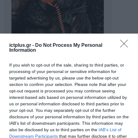
ictplus.gr -
Do Not Process My Personal
Information
If you wish to opt-out of the sale, sharing to third parties, or
processing of your personal or sensitive information for
targeted advertising by us, please use the below opt-out
section to confirm your selection. Please note that after your
opt-out request is processed you may continue seeing
interest-based ads based on personal information utilized by
us or personal information disclosed to third parties prior to
ΡΟΗ ΕΙΔΗΣΕΩΝ
your opt-out. You may separately opt-out of the further
disclosure of your personal information by third parties on the
Το χρηματοδοτούμενο
IAB’s list of downstream participants. This information may
από την ΕΕ έργο “The
also be disclosed by us to third parties on the
IAB’s List of
Gaming Police”
Downstream Participants
that may further disclose it to other