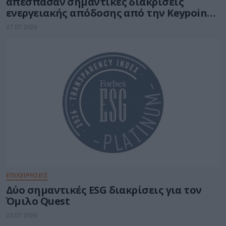
απέσπασαν σημαντικές διακρίσεις
ενεργειακής απόδοσης από την Keypoint
Intelligence
27.07.2026
ΕΠΙΧΕΙΡΗΣΕΙΣ
Δύο σημαντικές ESG διακρίσεις για τον
Όμιλο Quest
23.07.2026