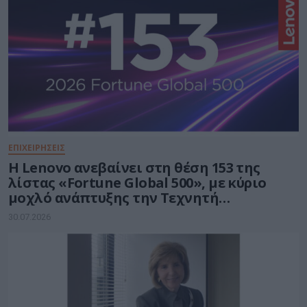
ΕΠΙΧΕΙΡΗΣΕΙΣ
Η Lenovo ανεβαίνει στη θέση 153 της
λίστας «Fortune Global 500», με κύριο
μοχλό ανάπτυξης την Τεχνητή
Νοημοσύνη
30.07.2026